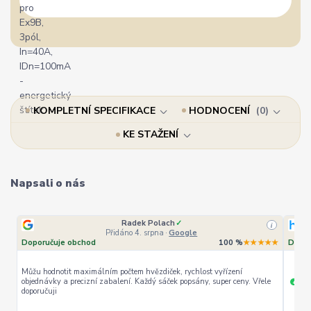
KOMPLETNÍ SPECIFIKACE
HODNOCENÍ
0
KE STAŽENÍ
Napsali o nás
Radek Polach
✓
i
Přidáno 4. srpna
·
Google
Doporučuje obchod
100 %
★★★★★
Dopor
Můžu hodnotit maximálním počtem hvězdiček, rychlost vyřízení
objednávky a precizní zabalení. Každý sáček popsány, super ceny. Vřele
ryc
+
doporučuji