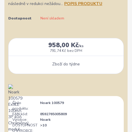
následně v redukci nežádou...
POPIS PRODUKTU
Dostupnost
Není skladem
958,00 Kč
/
ks
791,74 Kč
bez DPH
Zboží do týdne
Číslo
Noark 100579
produktu:
EAN kód:
8592765005809
Výrobce:
Noark
DOSTUPNOST
>10
U VÝROBCE: