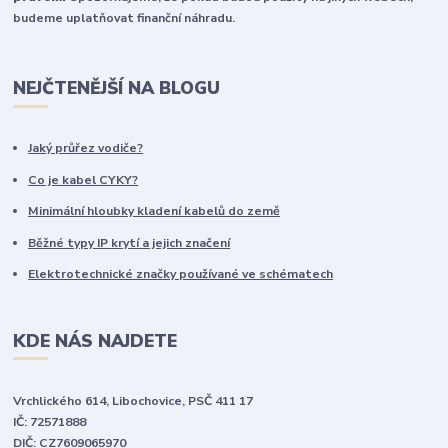
budeme uplatňovat finanční náhradu.
NEJČTENĚJŠÍ NA BLOGU
Jaký průřez vodiče?
Co je kabel CYKY?
Minimální hloubky kladení kabelů do země
Běžné typy IP krytí a jejich značení
Elektrotechnické značky používané ve schématech
KDE NÁS NAJDETE
Vrchlického 614, Libochovice, PSČ 411 17
IČ: 72571888
DIČ: CZ7609065970