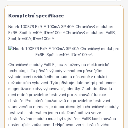
Kompletní specifikace
Noark 100579 Ex9LE 100mA 3P 40A Chráničový modul pro
Ex9B, 3pól, In=40A, IDn=100mAChráničový modul pro Ex9B,
3pól, In=40A, IDn=100mA.
Chráničové moduly Ex9LE jsou založeny na elektronické
technologii. Ta přináší výhody v mnohem přesnějším
vyhodnocení reziduálního proudu a následně v redukci
nežádoucích vybavení. Tyto přístroje dále netrpí problémem
magnetizace kotvy vybavovací jednotky. Z tohoto důvodu
není nutné pravidelné testování pro zachování funkce
chrániče. Pro splnění požadavků na pravidelné testování
stanoveného normami je doporučeno tyto chráničové moduly
testovat s intervalem jeden rok. Daná pólová verze
chráničového modulu musí být s jističem Ex9B kombinována
následujícím způsobem. 1+Npólovou verzi chráničového