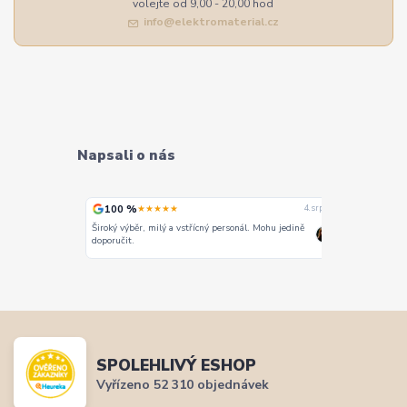
volejte od 9,00 - 20,00 hod
info@elektromaterial.cz
Napsali o nás
100 %
100 %
★★★★★
★
4. srpna
4. srpna
Široký výběr, milý a vstřícný personál. Mohu jedině
Vše super
doporučit.
SPOLEHLIVÝ ESHOP
Vyřízeno 52 310 objednávek