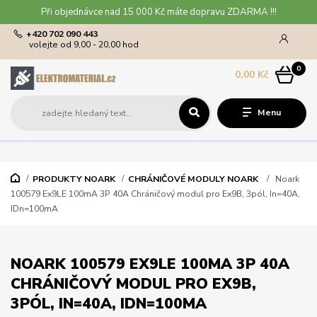
Při objednávce nad 15 000 Kč máte dopravu ZDARMA !!!
+420 702 090 443
volejte od 9,00 - 20,00 hod
0
0,00 Kč
Menu
PRODUKTY NOARK
CHRÁNIČOVÉ MODULY NOARK
Noark
100579 Ex9LE 100mA 3P 40A Chráničový modul pro Ex9B, 3pól, In=40A,
IDn=100mA
NOARK 100579 EX9LE 100MA 3P 40A
CHRÁNIČOVÝ MODUL PRO EX9B,
3PÓL, IN=40A, IDN=100MA