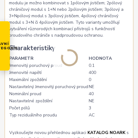
modulu je možno kombinovat s 1pólovým jističem; 2pólový
chráničový modul s 1+N nebo 2pólovým jističem; 3pólový a
3+Npólový modul s 3pólový jističem, 4pólový chráničový
modul s 3+N či 4pólovým jističem. Tyto varianty umožňují
vytváření různorodých kombinací přístrojů s funkčností
proudového chrániče s nadproudovou ochranou.
AVNÍ
Charakteristiky
TEGORIE
PARAMETR
HODNOTA
Jmenovitý poruchový proud
0.1
Jmenovité napětí
400
Maximální zpoždění
0
Nastavitelný Jmenovitý poruchový proud
NE
Nominální proud
40
Nastavitelné zpoždění
NE
Počet pólů
3
Typ reziduálního proudu
AC
Vyzkoušejte novou přehlednou aplikaci
KATALOG NOARK
s