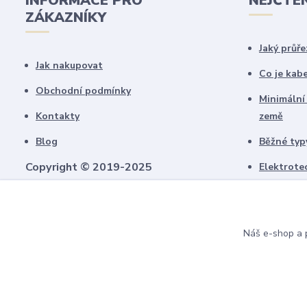
INFORMACE PRO
NEJČTE
ZÁKAZNÍKY
Jaký průře
Jak nakupovat
Co je kab
Obchodní podmínky
Minimální
Kontakty
země
Blog
Běžné typy
Copyright © 2019-2025
Elektrote
schémate
Všechny námi vytvořené obrázky jsou
chráněny autorským právem!
Upozorňujeme, že pokud budou použity na
Náš e-shop a p
jiných webech, budeme uplatňovat
finanční náhradu.