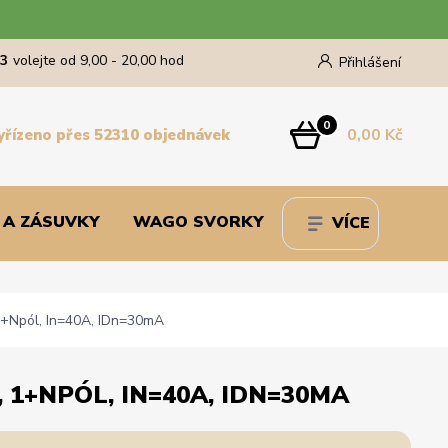
43
volejte od 9,00 - 20,00 hod
Přihlášení
0
0,00 Kč
yřízeno přes 52310 objednávek
 A ZÁSUVKY
WAGO SVORKY
VÍCE
+Npól, In=40A, IDn=30mA
1+NPÓL, IN=40A, IDN=30MA