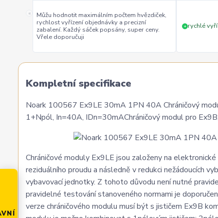
«
Můžu hodnotit maximálním počtem hvězdiček,
rychlost vyřízení objednávky a precizní
rychlé vyří
+
zabalení. Každý sáček popsány, super ceny.
Vřele doporučuji
Kompletní specifikace
Noark 100567 Ex9LE 30mA 1PN 40A Chráničový modul
1+Npól, In=40A, IDn=30mAChráničový modul pro Ex9B
Chráničové moduly Ex9LE jsou založeny na elektronické 
reziduálního proudu a následně v redukci nežádoucích vy
vybavovací jednotky. Z tohoto důvodu není nutné pravide
pravidelné testování stanoveného normami je doporučeno
verze chráničového modulu musí být s jističem Ex9B ko
AVNÍ