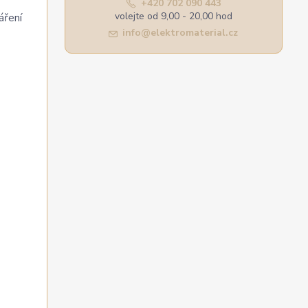
+420 702 090 443
volejte od 9,00 - 20,00 hod
áření
info@elektromaterial.cz