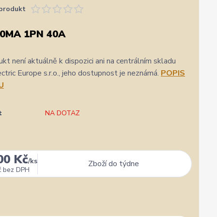
produkt
30MA 1PN 40A
kt není aktuálně k dispozici ani na centrálním skladu
ric Europe s.r.o., jeho dostupnost je neznámá.
POPIS
U
t
NA DOTAZ
00 Kč
/
ks
Zboží do týdne
č
bez DPH