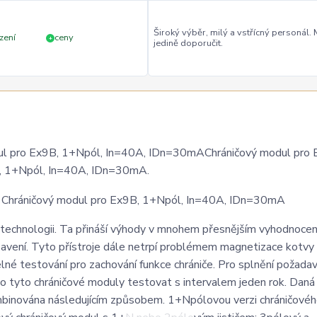
Široký výběr, milý a vstřícný personál.
zení
ceny
+
jedině doporučit.
 pro Ex9B, 1+Npól, In=40A, IDn=30mAChráničový modul pro 
, 1+Npól, In=40A, IDn=30mA.
technologii. Ta přináší výhody v mnohem přesnějším vyhodnocen
bavení. Tyto přístroje dále netrpí problémem magnetizace kotvy
lné testování pro zachování funkce chrániče. Pro splnění požada
 tyto chráničové moduly testovat s intervalem jeden rok. Daná
mbinována následujícím způsobem. 1+Npólovou verzi chráničové