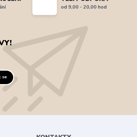
ání
od 9,00 - 20,00 hod
VY!
t se