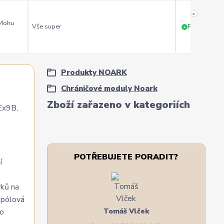
»
 Mohu
Vše super
PERFEKTNÍ 
+
Produkty NOARK
Chráničové moduly Noark
Zboží zařazeno v kategoriích
Ex9B,
POTŘEBUJETE PORADIT?
í
vků na
 pólová
ho
Tomáš Vlček