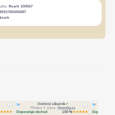
uktu:
Noark 100567
8592765005687
Noark
Ověřený zákazník
✓
O
i
i
Přidáno 3. srpna
·
Heureka.cz
Přidá
★★★★
Doporučuje obchod
100 %
★★★★★
Doporučuje o