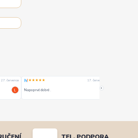
★★★★★
★★★★☆
27. července
17. července
»
Napoprvé dobré .
Dobrý
RUČENÍ
TEL. PODPORA