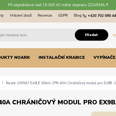
Při objednávce nad 15 000 Kč máte dopravu ZDARMA !!!
ty
Vrácení zboží
Recenze
GDPR
Blog
+420 702 090 4
Hledat
v
DUKTY NOARK
INSTALAČNÍ KRABICE
VYPÍNAČE
Noark 100567 Ex9LE 30mA 1PN 40A Chráničový modul pro Ex9B, 1
40A CHRÁNIČOVÝ MODUL PRO EX9B, 