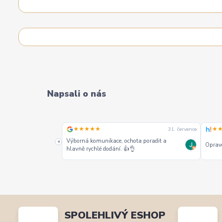
Napsali o nás
★★★★★
★
31. července
31. července
alších jako jeden z
Výborná komunikace, ochota poradit a
«
Opravd
hlavně rychlé dodání. 👍👌
SPOLEHLIVÝ ESHOP