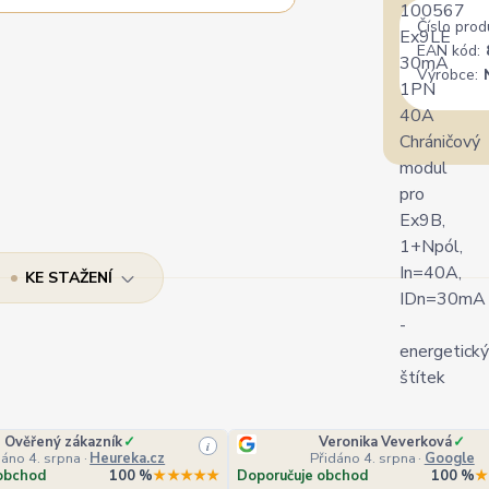
Číslo prod
EAN kód:
Výrobce:
KE STAŽENÍ
Ověřený zákazník
✓
Veronika Veverková
✓
i
dáno 4. srpna
·
Heureka.cz
Přidáno 4. srpna
·
Google
obchod
100 %
★★★★★
Doporučuje obchod
100 %
★