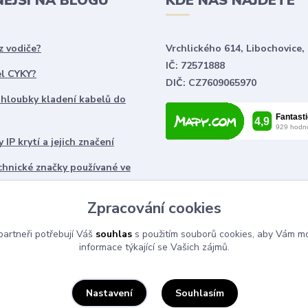
NĚJŠÍ NA BLOGU
KDE NÁS NAJDETE
z vodiče?
Vrchlického 614, Libochovice,
IČ: 72571888
el CYKY?
DIČ: CZ7609065970
 hloubky kladení kabelů do
 IP krytí a jejich značení
chnické značky používané ve
ch
Zpracování cookies
artneři potřebují Váš
souhlas
s použitím souborů cookies, aby Vám mo
informace týkající se Vašich zájmů.
Souhlasím
Nastavení