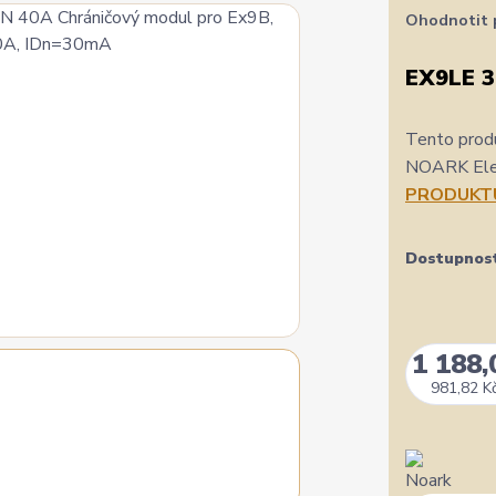
Ohodnotit 
EX9LE 
Tento produ
NOARK Elect
PRODUKT
Dostupnos
1 188,
981,82 K