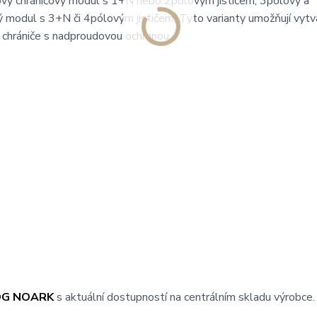
vý chráničový modul s 1+N nebo 2pólovým jističem; 3pólový a
 modul s 3+N či 4pólovým jističem. Tyto varianty umožňují vytv
 chrániče s nadproudovou ochranou.
OG NOARK
s aktuální dostupností na centrálním skladu výrobce.