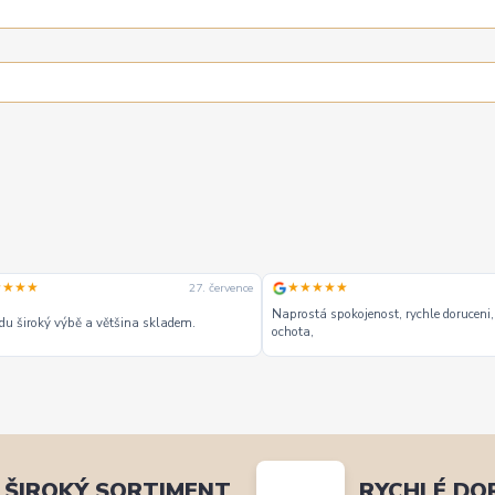
★★★★
★★★★★
27. července
Naprostá spokojenost, rychle doruceni,
u široký výbě a většina skladem.
ochota,
ŠIROKÝ SORTIMENT
RYCHLÉ DO