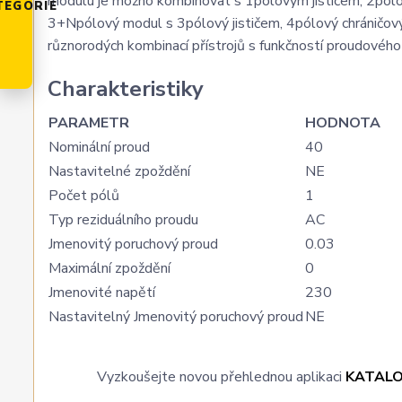
modulu je možno kombinovat s 1pólovým jističem; 2pólo
TEGORIE
3+Npólový modul s 3pólový jističem, 4pólový chráničový
různorodých kombinací přístrojů s funkčností proudového
Charakteristiky
PARAMETR
HODNOTA
Nominální proud
40
Nastavitelné zpoždění
NE
Počet pólů
1
Typ reziduálního proudu
AC
Jmenovitý poruchový proud
0.03
Maximální zpoždění
0
Jmenovité napětí
230
Nastavitelný Jmenovitý poruchový proud
NE
Vyzkoušejte novou přehlednou aplikaci
KATAL