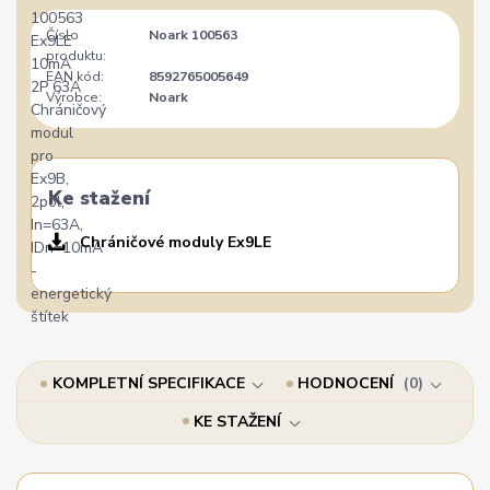
Číslo
Noark 100563
produktu:
EAN kód:
8592765005649
Výrobce:
Noark
Ke stažení
Chráničové moduly Ex9LE
KOMPLETNÍ SPECIFIKACE
HODNOCENÍ
0
KE STAŽENÍ