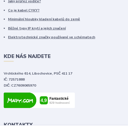
Jaký průřez vodiče?
Co je kabel CYKY?
Minimální hloubky kladení kabelů do země
Běžné typy IP krytí a jejich značení
Elektrotechnické značky používané ve schématech
KDE NÁS NAJDETE
Vrchlického 614, Libochovice, PSČ 411 17
IČ: 72571888
DIČ: CZ7609065970
KONTAKTY