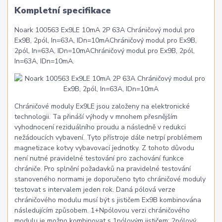
Kompletní specifikace
Noark 100563 Ex9LE 10mA 2P 63A Chráničový modul pro
Ex9B, 2pól, In=63A, IDn=10mAChráničový modul pro Ex9B,
2pól, In=63A, IDn=10mAChráničový modul pro Ex9B, 2pól,
In=63A, IDn=10mA.
Chráničové moduly Ex9LE jsou založeny na elektronické
technologii. Ta přináší výhody v mnohem přesnějším
vyhodnocení reziduálního proudu a následně v redukci
nežádoucích vybavení. Tyto přístroje dále netrpí problémem
magnetizace kotvy vybavovací jednotky. Z tohoto důvodu
není nutné pravidelné testování pro zachování funkce
chrániče. Pro splnění požadavků na pravidelné testování
stanoveného normami je doporučeno tyto chráničové moduly
testovat s intervalem jeden rok. Daná pólová verze
chráničového modulu musí být s jističem Ex9B kombinována
následujícím způsobem. 1+Npólovou verzi chráničového
modulu je možno kombinovat s 1pólovým jističem; 2pólový