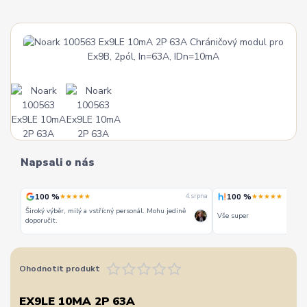
Napsali o nás
100 %
100 %
★★★★★
★★★★★
 srpna
4. srpna
Široký výběr, milý a vstřícný personál. Mohu jedině
Vše super
doporučit.
Ohodnotit produkt
EX9LE 10MA 2P 63A