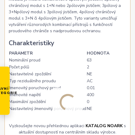
chráničový modul s 1+N nebo 2pólovým jističem; 3pólový a
3+Npólový modul s 3pólový jističem, 4pólový chráničový
modul s 3+N či 4pólovým jističem. Tyto varianty umožňují
vytváření různorodých kombinací přístrojů s funkčností
proudového chrániče s nadproudovou ochranou.
Charakteristiky
PARAMETR
HODNOTA
Nominální proud
63
Počet pólů
2
Nastavitelné zpoždění
NE
Typ reziduálního proudu
AC
Jmenovitý poruchový proud
0.01
AVNÍ
TEGORIE
Jmenovité napětí
400
Maximální zpoždění
0
Nastavitelný Jmenovitý poruchový proud
NE
Vyzkoušejte novou přehlednou aplikaci
KATALOG NOARK
s
aktuální dostupností na centrálním skladu výrobce.