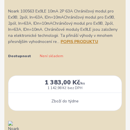
Noark 100563 Ex9LE 10mA 2P 63A Chráničový modul pro
Ex9B, 2pól, In=63A, IDn=10mAChráničový modul pro Ex9B,
2pól, In=63A, IDn=10mAChráničový modul pro Ex9B, 2pól,
In=63A, IDn=10mA. Chráničové moduly Ex9LE jsou založeny
na elektronické technologii. Ta přináší výhody v mnohem
přesnějším vyhodnocení re...
POPIS PRODUKTU
Dostupnost
Není skladem
1 383,00 Kč
/
ks
1 142,98 Kč
bez DPH
Zboží do týdne