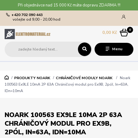
Při objednávce nad 15 000 Kč máte dopravu ZDARMA !!!
+420 702 090 443
volejte od 9,00 - 20,00 hod
0
0,00 Kč
Menu
PRODUKTY NOARK
CHRÁNIČOVÉ MODULY NOARK
Noark
100563 Ex9LE 10mA 2P 63A Chráničový modul pro Ex9B, 2pól, In=63A,
IDn=10mA
NOARK 100563 EX9LE 10MA 2P 63A
CHRÁNIČOVÝ MODUL PRO EX9B,
2PÓL, IN=63A, IDN=10MA