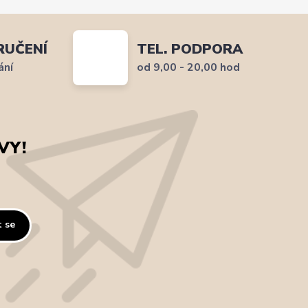
RUČENÍ
TEL. PODPORA
ání
od 9,00 - 20,00 hod
VY!
t se