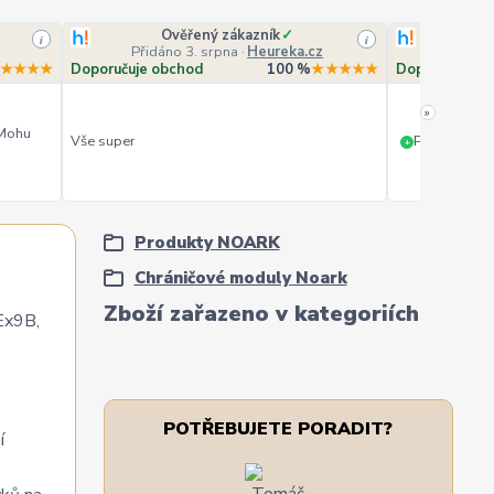
Ověřený zákazník
✓
O
i
i
Přidáno 3. srpna
·
Heureka.cz
Přidá
★★★★
Doporučuje obchod
100 %
★★★★★
Doporučuje o
»
 Mohu
Vše super
PERFEKTNÍ 
+
Produkty NOARK
Chráničové moduly Noark
Zboží zařazeno v kategoriích
Ex9B,
POTŘEBUJETE PORADIT?
í