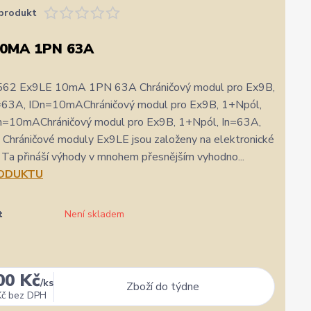
produkt
10MA 1PN 63A
562 Ex9LE 10mA 1PN 63A Chráničový modul pro Ex9B,
=63A, IDn=10mAChráničový modul pro Ex9B, 1+Npól,
n=10mAChráničový modul pro Ex9B, 1+Npól, In=63A,
Chráničové moduly Ex9LE jsou založeny na elektronické
. Ta přináší výhody v mnohem přesnějším vyhodno...
RODUKTU
t
Není skladem
00 Kč
/
ks
Zboží do týdne
Kč
bez DPH