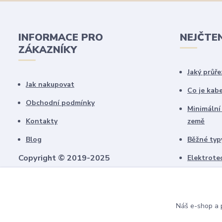
INFORMACE PRO
NEJČTE
ZÁKAZNÍKY
Jaký průře
Jak nakupovat
Co je kab
Obchodní podmínky
Minimální
Kontakty
země
Blog
Běžné typy
Copyright © 2019-2025
Elektrote
schémate
Všechny námi vytvořené obrázky jsou
chráněny autorským právem!
Upozorňujeme, že pokud budou použity na
Náš e-shop a p
jiných webech, budeme uplatňovat