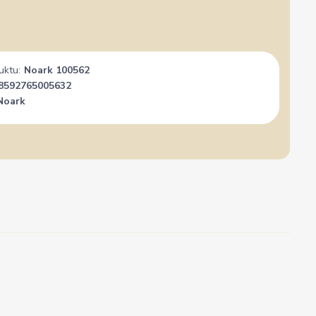
uktu:
Noark 100562
8592765005632
Noark