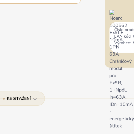
Číslo prod
EAN kód:
Výrobce:
KE STAŽENÍ