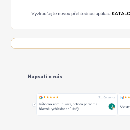
Vyzkoušejte novou přehlednou aplikaci
KATAL
Napsali o nás
★★★★★
★
31. července
31. července
alších jako jeden z
Výborná komunikace, ochota poradit a
«
Opravd
hlavně rychlé dodání. 👍👌