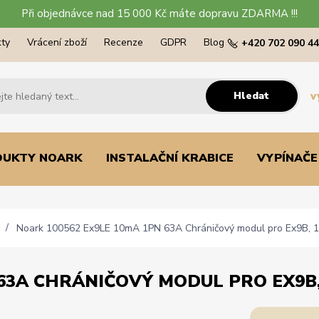
Při objednávce nad 15 000 Kč máte dopravu ZDARMA !!!
ty
Vrácení zboží
Recenze
GDPR
Blog
+420 702 090 4
Hledat
v
DUKTY NOARK
INSTALAČNÍ KRABICE
VYPÍNAČE
Noark 100562 Ex9LE 10mA 1PN 63A Chráničový modul pro Ex9B, 1
63A CHRÁNIČOVÝ MODUL PRO EX9B, 