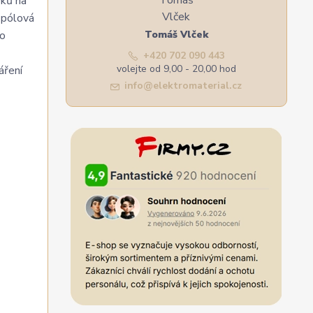
vků na
 pólová
ho
Tomáš Vlček
+420 702 090 443
volejte od 9,00 - 20,00 hod
áření
info@elektromaterial.cz