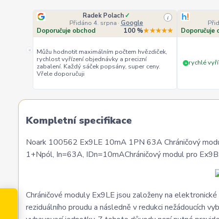
Radek Polach
✓
i
Přidáno 4. srpna
·
Google
Při
Doporučuje obchod
100 %
★★★★★
Doporučuje 
«
Můžu hodnotit maximálním počtem hvězdiček,
rychlost vyřízení objednávky a precizní
rychlé vyří
+
zabalení. Každý sáček popsány, super ceny.
Vřele doporučuji
Kompletní specifikace
Noark 100562 Ex9LE 10mA 1PN 63A Chráničový modul
1+Npól, In=63A, IDn=10mAChráničový modul pro Ex9B
Chráničové moduly Ex9LE jsou založeny na elektronické 
reziduálního proudu a následně v redukci nežádoucích vy