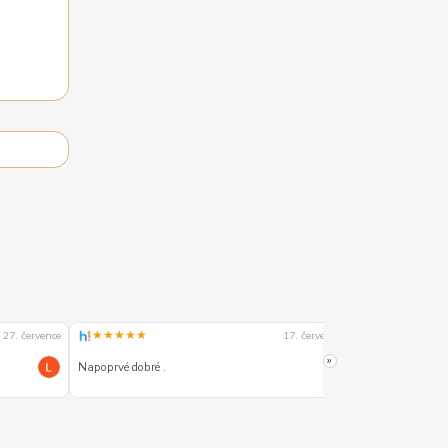
★★★★★
★★★★☆
27. července
17. července
»
Napoprvé dobré .
Dobrý