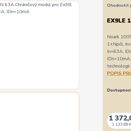
Ohodnotit 
EX9LE 
Noark 100
1+Npól, In
In=63A, ID
IDn=10mA. 
technologii
POPIS P
Dostupnos
1 372,
1 133,88 