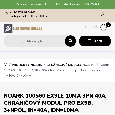
Při objednávce nad 15 000 Kč máte dopravu ZDARMA !!!
+420 702 090 443
volejte od 9,00 - 20,00 hod
0
0,00 Kč
Menu
PRODUKTY NOARK
CHRÁNIČOVÉ MODULY NOARK
Noark
100560 Ex9LE 10mA 3PN 40A Chráničový modul pro Ex9B, 3+Npól,
In=40A, IDn=10mA
NOARK 100560 EX9LE 10MA 3PN 40A
CHRÁNIČOVÝ MODUL PRO EX9B,
3+NPÓL, IN=40A, IDN=10MA