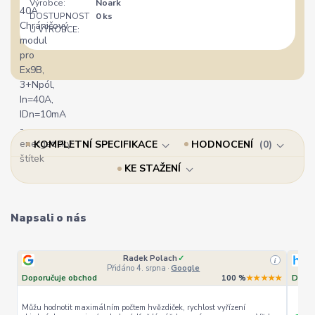
Výrobce:
Noark
DOSTUPNOST
0 ks
U VÝROBCE:
KOMPLETNÍ SPECIFIKACE
HODNOCENÍ
0
KE STAŽENÍ
Napsali o nás
Radek Polach
✓
i
Přidáno 4. srpna
·
Google
Doporučuje obchod
100 %
★★★★★
Dopor
Můžu hodnotit maximálním počtem hvězdiček, rychlost vyřízení