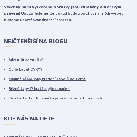
Všechny námi vytvořené obrázky jsou chráněny autorským
právem!
Upozorňujeme, že pokud budou použity na jiných webech,
budeme uplatňovat finanční náhradu.
NEJČTENĚJŠÍ NA BLOGU
Jaký průřez vodiče?
Co je kabel CYKY?
Minimální hloubky kladení kabelů do země
Běžné typy IP krytí a jejich značení
Elektrotechnické značky používané ve schématech
KDE NÁS NAJDETE