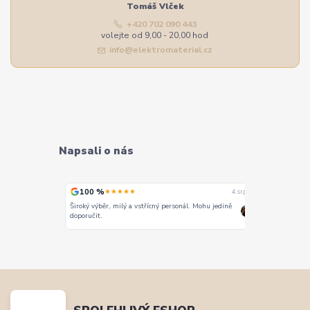
Tomáš Vlček
+420 702 090 443
volejte od 9,00 - 20,00 hod
info@elektromaterial.cz
Napsali o nás
100 %
100 %
★★★★★
★
4. srpna
4. srpna
Široký výběr, milý a vstřícný personál. Mohu jedině
Vše super
doporučit.