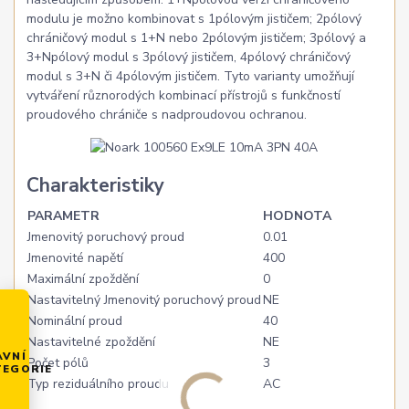
modulu je možno kombinovat s 1pólovým jističem; 2pólový
chráničový modul s 1+N nebo 2pólovým jističem; 3pólový a
3+Npólový modul s 3pólový jističem, 4pólový chráničový
modul s 3+N či 4pólovým jističem. Tyto varianty umožňují
vytváření různorodých kombinací přístrojů s funkčností
proudového chrániče s nadproudovou ochranou.
Charakteristiky
PARAMETR
HODNOTA
Jmenovitý poruchový proud
0.01
Jmenovité napětí
400
Maximální zpoždění
0
Nastavitelný Jmenovitý poruchový proud
NE
Nominální proud
40
Nastavitelné zpoždění
NE
AVNÍ
Počet pólů
3
TEGORIE
Typ reziduálního proudu
AC