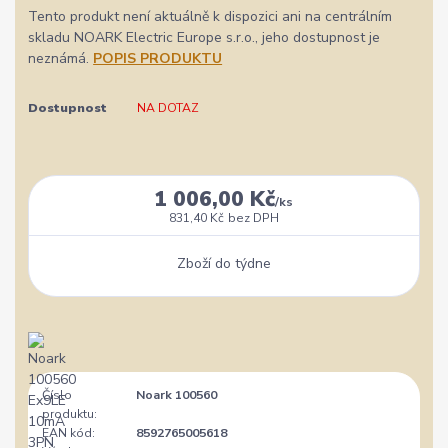
Tento produkt není aktuálně k dispozici ani na centrálním
skladu NOARK Electric Europe s.r.o., jeho dostupnost je
neznámá.
POPIS PRODUKTU
Dostupnost
NA DOTAZ
1 006,00 Kč
/
ks
831,40 Kč
bez DPH
Zboží do týdne
Číslo
Noark 100560
produktu:
EAN kód:
8592765005618