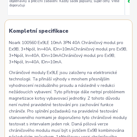
objednávky a precizní zabalení. Každý sáček popsány, super ceny. Vřele
ryc
+
doporučuji
Kompletní specifikace
Noark 100560 Ex9LE 10mA 3PN 40A Chráničový modul pro
Ex9B, 3+Npól, In=40A, IDn=10mAChráničový modul pro Ex9B,
3+Npól, In=40A, IDn=10mAChráničový modul pro Ex9B,
3+Npól, In=40A, IDn=10mA.
Chráničové moduly Ex9LE jsou založeny na elektronické
technologii. Ta přináší výhody v mnohem přesnějším
vyhodnocení reziduálního proudu a následně v redukci
nežádoucích vybavení. Tyto přístroje dále netrpí problémem
magnetizace kotvy vybavovací jednotky. Z tohoto důvodu
není nutné pravidelné testování pro zachování funkce
chrániče. Pro splnění požadavků na pravidelné testování
stanoveného normami je doporučeno tyto chráničové moduly
testovat s intervalem jeden rok. Daná pólová verze
chráničového modulu musí být s jističem Ex9B kombinována
následujícím způsobem. 1+Npólovou verzi chráničového