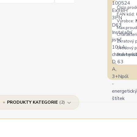
Číslo prod
EAN kód:
Výrobce:
Max.proud
Charakteri
Zkratový 
Svodový p
Počet pólů
PRODUKTY KATEGORIE
2