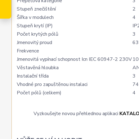
Přepěťová kategorie
3
Stupeň znečištění
2
Šířka v modulech
4
Stupeň krytí (IP)
IP
Počet krytých pólů
3
Jmenovitý proud
63
Frekvence
Jmenovitá vypínací schopnost Icn IEC 60947-2 230V
10
Věstavěná hloubka
A
Instalační třída
3
Vhodné pro zapuštěnou instalaci
74
Počet pólů (celkem)
4
Vyzkoušejte novou přehlednou aplikaci
KATAL