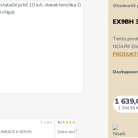
Ohodnotit 
EX9BH 
Tento produ
NOARK Elect
PRODUKT
Dostupnos
1 639,
1 354,55 
★★★★★
3. srpna
3. srpn
»
UNIKACE A SERVIS
Dobrý obchod dobré ceny - doporučuji.