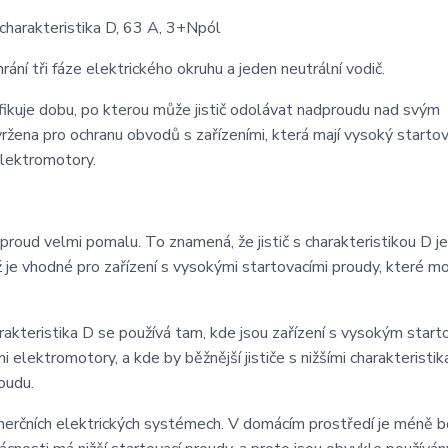
harakteristika D, 63 A, 3+Npól
hrání tři fáze elektrického okruhu a jeden neutrální vodič.
ecifikuje dobu, po kterou může jistič odolávat nadproudu nad svým
ržena pro ochranu obvodů s zařízeními, která mají vysoký startov
elektromotory.
proud velmi pomalu. To znamená, že jistič s charakteristikou D je
je vhodné pro zařízení s vysokými startovacími proudy, které m
akteristika D se používá tam, kde jsou zařízení s vysokým start
 elektromotory, a kde by běžnější jističe s nižšími charakteristik
oudu.
merčních elektrických systémech. V domácím prostředí je méně b