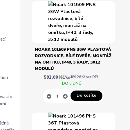
ací
NOARK 101509 PNS 36W PLASTOVÁ
ROZVODNICE, BÍLÉ DVEŘE, MONTÁŽ
NA OMÍTKU, IP40, 3 ŘADY, 3X12
MODULŮ
592,00 Kč
ohou
/
ks
489,26 Kč
bez DPH
DO 3 DNŮ
Do košíku
ovacím
ami
ěžná,