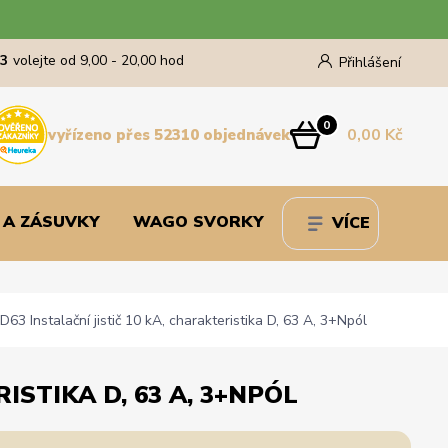
43
volejte od 9,00 - 20,00 hod
Přihlášení
0
0,00 Kč
vyřízeno přes 52310 objednávek
 A ZÁSUVKY
WAGO SVORKY
VÍCE
 Instalační jistič 10 kA, charakteristika D, 63 A, 3+Npól
ISTIKA D, 63 A, 3+NPÓL