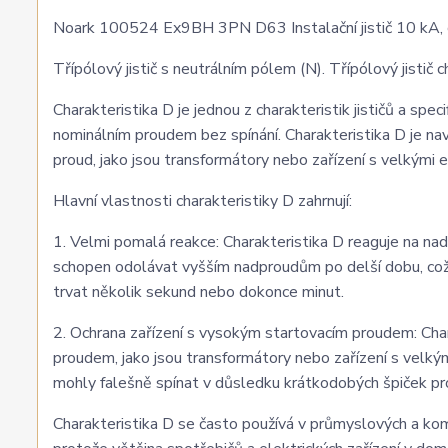
Noark 100524 Ex9BH 3PN D63 Instalační jistič 10 kA, c
Třípólový jistič s neutrálním pólem (N). Třípólový jistič c
Charakteristika D je jednou z charakteristik jističů a sp
nominálním proudem bez spínání. Charakteristika D je nav
proud, jako jsou transformátory nebo zařízení s velkými 
Hlavní vlastnosti charakteristiky D zahrnují:
1. Velmi pomalá reakce: Charakteristika D reaguje na nad
schopen odolávat vyšším nadproudům po delší dobu, což 
trvat několik sekund nebo dokonce minut.
2. Ochrana zařízení s vysokým startovacím proudem: Char
proudem, jako jsou transformátory nebo zařízení s velkými
mohly falešně spínat v důsledku krátkodobých špiček pr
Charakteristika D se často používá v průmyslových a ko