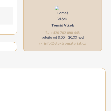
Tomáš Vlček
+420 702 090 443
volejte od 9,00 - 20,00 hod
info@elektromaterial.cz