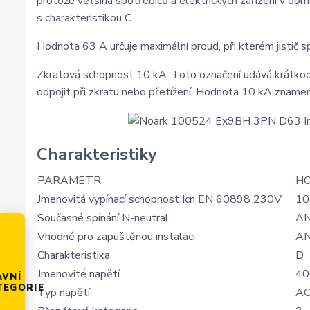
protože většina spotřebičů a elektrických zařízení v domá
s charakteristikou C.
Hodnota 63 A určuje maximální proud, při kterém jistič s
Zkratová schopnost 10 kA: Toto označení udává krátkodob
odpojit při zkratu nebo přetížení. Hodnota 10 kA zname
Charakteristiky
PARAMETR
H
Jmenovitá vypínací schopnost Icn EN 60898 230V
10
Současné spínání N-neutral
A
Vhodné pro zapuštěnou instalaci
A
Charakteristika
D
Jmenovité napětí
40
AVNÍ
TEGORIE
Typ napětí
A