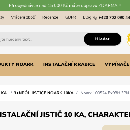
Při objednávce nad 15 000 Kč máte dopravu ZDARMA !!!
ty
Vrácení zboží
Recenze
GDPR
Blog
+420 702 090 4
Hledat
DUKTY NOARK
INSTALAČNÍ KRABICE
VYPÍNAČE
0 KA
3+NPÓL JISTIČE NOARK 10KA
Noark 100524 Ex9BH 3PN D63
STALAČNÍ JISTIČ 10 KA, CHARAKTER