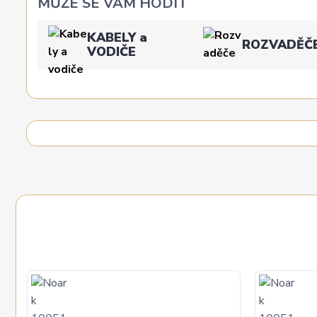
MŮŽE SE VÁM HODIT
KABELY a
ROZVADĚČ
VODIČE