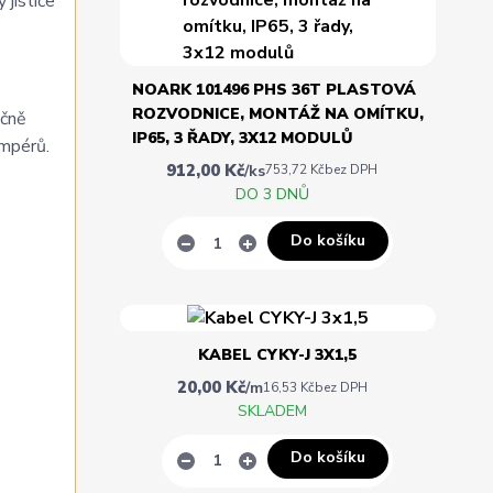
 jističe
NOARK 101496 PHS 36T PLASTOVÁ
ROZVODNICE, MONTÁŽ NA OMÍTKU,
ečně
IP65, 3 ŘADY, 3X12 MODULŮ
ampérů.
912,00 Kč
/
ks
753,72 Kč
bez DPH
DO 3 DNŮ
Do košíku
KABEL CYKY-J 3X1,5
20,00 Kč
/
m
16,53 Kč
bez DPH
SKLADEM
Do košíku