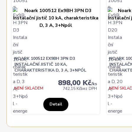
NOARK 100512 EX9BH 3PN D3
NOARK 100
INSTALAČNÍ JISTIČ 10 KA,
INSTALAČNÍ
CHARAKTERISTIKA D, 3 A, 3+NPÓL
CHARAKTER
898,00 Kč
/
ks
NENÍ SKLADEM
NENÍ SKLA
742,15 Kč
bez DPH
Detail