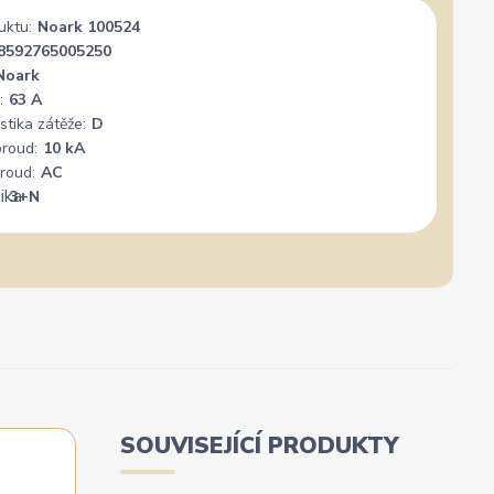
uktu:
Noark 100524
8592765005250
Noark
:
63 A
stika zátěže:
D
proud:
10 kA
roud:
AC
:
3+N
SOUVISEJÍCÍ PRODUKTY