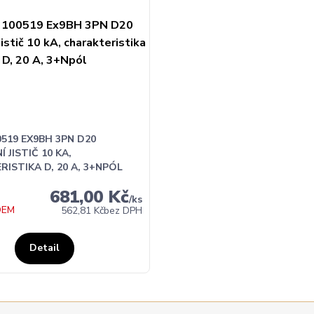
519 EX9BH 3PN D20
 JISTIČ 10 KA,
ISTIKA D, 20 A, 3+NPÓL
681,00 Kč
/
ks
DEM
562,81 Kč
bez DPH
Detail