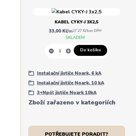
KABEL CYKY-J 3X2,5
33,00 Kč
/
m
27,27 Kč
bez DPH
SKLADEM
Do košíku
Instalační jističe Noark, 6 kA
Instalační jističe Noark, 10 kA
3+Npól jističe Noark 10kA
Zboží zařazeno v kategoriích
POTŘEBUJETE PORADIT?