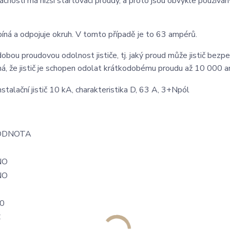
cnosti má nižší startovací proudy, a proto jsou obvykle používány
píná a odpojuje okruh. V tomto případě je to 63 ampérů.
ou proudovou odolnost jističe, tj. jaký proud může jistič bezp
ná, že jistič je schopen odolat krátkodobému proudu až 10 000 
ODNOTA
NO
NO
0
C