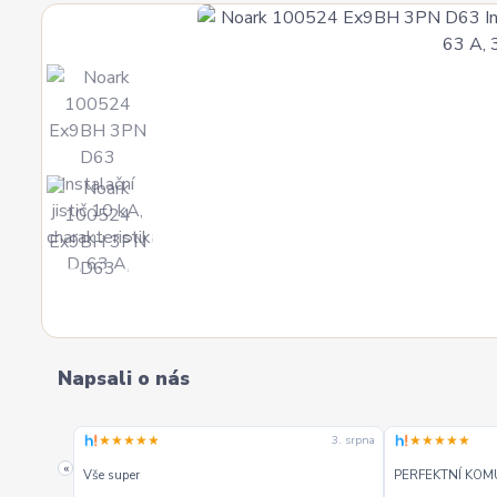
Napsali o nás
★★★★★
★★★★★
4. srpna
3. srpna
. Mohu
«
Vše super
PERFEKTNÍ KOM