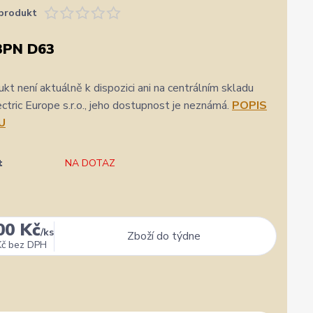
produkt
3PN D63
kt není aktuálně k dispozici ani na centrálním skladu
ric Europe s.r.o., jeho dostupnost je neznámá.
POPIS
U
t
NA DOTAZ
00 Kč
/
ks
Zboží do týdne
Kč
bez DPH
★★★★★
★★★★★
a
1. srpna
zatím se mi zdá z několika d
rychlost a kvalitu objednavky
nejlepších