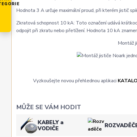
TEGORIE
Hodnota 3 A určuje maximální proud, při kterém jistič sp
Zkratová schopnost 10 kA: Toto označení udává krátkodob
odpojit při zkratu nebo přetížení. Hodnota 10 kA zname
Montáž j
Vyzkoušejte novou přehlednou aplikaci
KATAL
MŮŽE SE VÁM HODIT
KABELY a
ROZVADĚČ
VODIČE