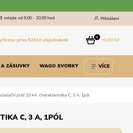
43
volejte od 9,00 - 20,00 hod
Přihlášení
0
0,00 Kč
yřízeno přes 52310 objednávek
 A ZÁSUVKY
WAGO SVORKY
VÍCE
lační jistič 10 kA, charakteristika C, 3 A, 1pól
IKA C, 3 A, 1PÓL