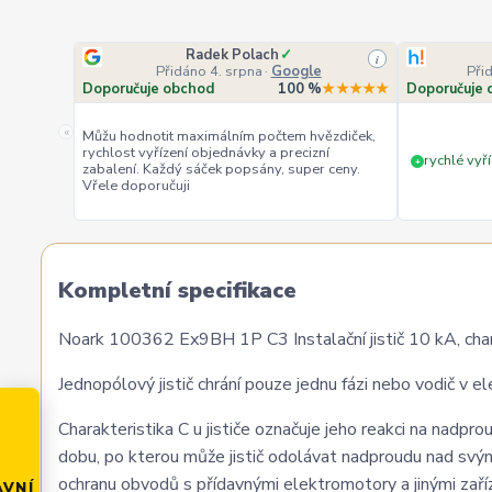
Radek Polach
✓
i
Přidáno 4. srpna
·
Google
Při
Doporučuje obchod
100 %
★★★★★
Doporučuje 
«
Můžu hodnotit maximálním počtem hvězdiček,
rychlost vyřízení objednávky a precizní
rychlé vyří
+
zabalení. Každý sáček popsány, super ceny.
Vřele doporučuji
Kompletní specifikace
Noark 100362 Ex9BH 1P C3 Instalační jistič 10 kA, chara
Jednopólový jistič chrání pouze jednu fázi nebo vodič v 
Charakteristika C u jističe označuje jeho reakci na nadprou
dobu, po kterou může jistič odolávat nadproudu nad svým
ochranu obvodů s přídavnými elektromotory a jinými zaří
AVNÍ