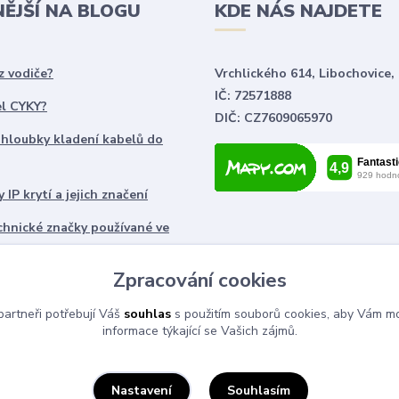
NĚJŠÍ NA BLOGU
KDE NÁS NAJDETE
z vodiče?
Vrchlického 614, Libochovice,
IČ: 72571888
el CYKY?
DIČ: CZ7609065970
 hloubky kladení kabelů do
 IP krytí a jejich značení
chnické značky používané ve
ch
Zpracování cookies
artneři potřebují Váš
souhlas
s použitím souborů cookies, aby Vám mo
informace týkající se Vašich zájmů.
Souhlasím
Nastavení