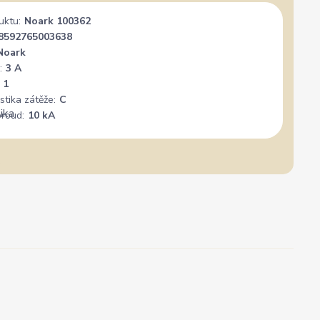
uktu:
Noark 100362
8592765003638
Noark
:
3 A
1
stika zátěže:
C
proud:
10 kA