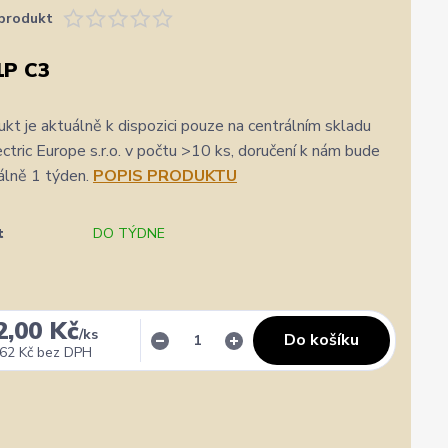
produkt
1P C3
kt je aktuálně k dispozici pouze na centrálním skladu
ric Europe s.r.o. v počtu >10 ks, doručení k nám bude
álně 1 týden.
POPIS PRODUKTU
t
DO TÝDNE
2,00 Kč
/
ks
Do košíku
62 Kč
bez DPH