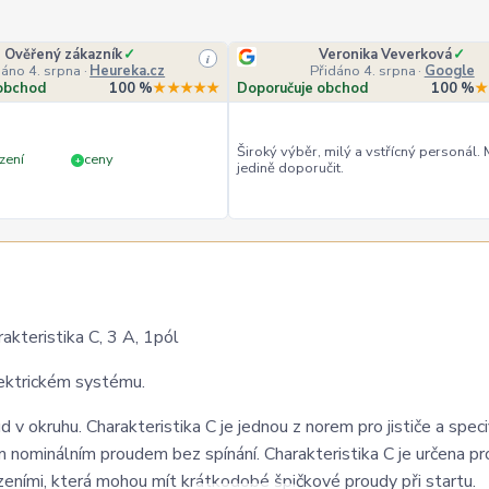
Ověřený zákazník
✓
Veronika Veverková
✓
i
dáno 4. srpna
·
Heureka.cz
Přidáno 4. srpna
·
Google
obchod
100 %
★★★★★
Doporučuje obchod
100 %
★
Široký výběr, milý a vstřícný personál.
zení
ceny
+
jedině doporučit.
kteristika C, 3 A, 1pól
elektrickém systému.
d v okruhu. Charakteristika C je jednou z norem pro jističe a speci
 nominálním proudem bez spínání. Charakteristika C je určena pr
zeními, která mohou mít krátkodobé špičkové proudy při startu.