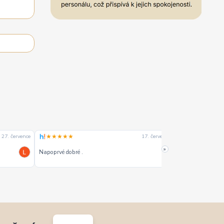
★★★★★
★★★★☆
27. července
17. července
»
Napoprvé dobré .
Dobrý