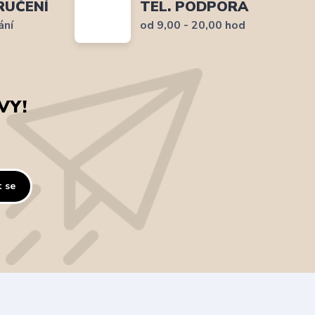
RUČENÍ
TEL. PODPORA
ání
od 9,00 - 20,00 hod
VY!
t se