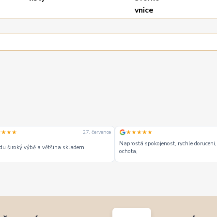
★★★★
★★★★★
27. července
Naprostá spokojenost, rychle doruceni,
u široký výbě a většina skladem.
ochota,