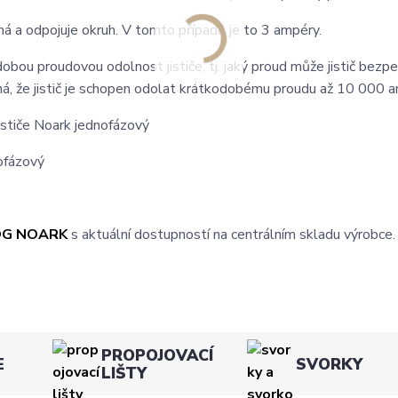
íná a odpojuje okruh. V tomto případě je to 3 ampéry.
ou proudovou odolnost jističe, tj. jaký proud může jistič bezp
ná, že jistič je schopen odolat krátkodobému proudu až 10 000 
ističe Noark jednofázový
OG NOARK
s aktuální dostupností na centrálním skladu výrobce.
PROPOJOVACÍ
E
SVORKY
LIŠTY