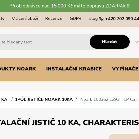
Při objednávce nad 15 000 Kč máte dopravu ZDARMA !!!
ty
Vrácení zboží
Recenze
GDPR
Blog
+420 702 090 4
Hledat
v
DUKTY NOARK
INSTALAČNÍ KRABICE
VYPÍNAČE
0 KA
1PÓL JISTIČE NOARK 10KA
Noark 100362 Ex9BH 1P C3 Insta
ALAČNÍ JISTIČ 10 KA, CHARAKTERIST