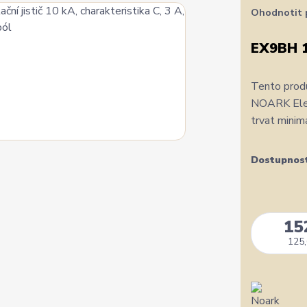
Ohodnotit 
EX9BH 
Tento produ
NOARK Elect
trvat minim
Dostupnos
15
125,