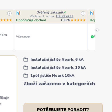
Ověřený zákazník
✓
O
i
i
Přidáno 3. srpna
·
Heureka.cz
Přidá
★★★★
Doporučuje obchod
100 %
★★★★★
Doporučuje o
»
 Mohu
Vše super
PERFEKTNÍ 
+
Instalační jističe Noark, 6 kA
Instalační jističe Noark, 10 kA
1pól jističe Noark 10kA
Zboží zařazeno v kategoriích
fikuje
o
POTŘEBUJETE PORADIT?