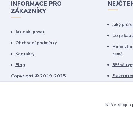
INFORMACE PRO
NEJČTE
ZÁKAZNÍKY
Jaký průře
Jak nakupovat
Co je kab
Obchodní podmínky
Minimální
Kontakty
země
Blog
Běžné typy
Copyright © 2019-2025
Elektrote
schémate
Všechny námi vytvořené obrázky jsou
chráněny autorským právem!
Upozorňujeme, že pokud budou použity na
Náš e-shop a p
jiných webech, budeme uplatňovat
finanční náhradu.