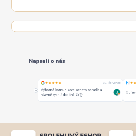
Napsali o nás
★★★★★
★
31. července
31. července
alších jako jeden z
Výborná komunikace, ochota poradit a
«
Opravd
hlavně rychlé dodání. 👍👌
SPOLEHLIVÝ ESHOP