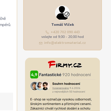
ečně
ampérů.
Tomáš Vlček
+420 702 090 443
volejte od 9,00 - 20,00 hod
info@elektromaterial.cz