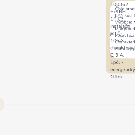
Číslo prod
EAN kód:
Výrobce:
Max.proud
Počet fází:
Charakteri
Zkratový 