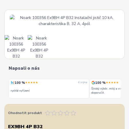
Napsali o nás
100 %
100 %
★★★★★
★★★★★
 srpna
4. srpna
Široký výběr, milý a vstřícn
rychlé vyřízení
doporučit.
Ohodnotit produkt
EX9BH 4P B32