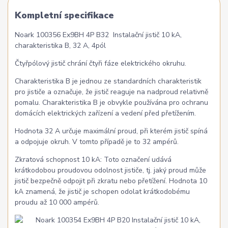
Kompletní specifikace
Noark 100356 Ex9BH 4P B32 Instalační jistič 10 kA,
charakteristika B, 32 A, 4pól
Čtyřpólový jistič chrání čtyři fáze elektrického okruhu.
Charakteristika B je jednou ze standardních charakteristik
pro jističe a označuje, že jistič reaguje na nadproud relativně
pomalu. Charakteristika B je obvykle používána pro ochranu
domácích elektrických zařízení a vedení před přetížením.
Hodnota 32 A určuje maximální proud, při kterém jistič spíná
a odpojuje okruh. V tomto případě je to 32 ampérů.
Zkratová schopnost 10 kA: Toto označení udává
krátkodobou proudovou odolnost jističe, tj. jaký proud může
jistič bezpečně odpojit při zkratu nebo přetížení. Hodnota 10
kA znamená, že jistič je schopen odolat krátkodobému
proudu až 10 000 ampérů.