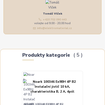
Tomáš Vlček
+420 702 090 443
volejte od 9,00 - 20,00 hod
info@elektromaterial.cz
Produkty kategorie
5
NOARK 100346 EX9BH 4P B2
NOARK 100351