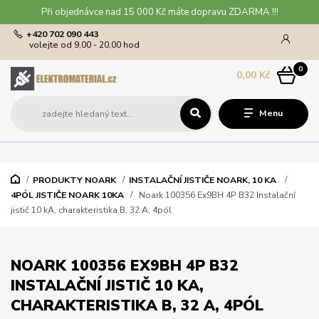
Při objednávce nad 15 000 Kč máte dopravu ZDARMA !!!
+420 702 090 443
volejte od 9,00 - 20,00 hod
0
0,00 Kč
Menu
PRODUKTY NOARK
INSTALAČNÍ JISTIČE NOARK, 10 KA
4PÓL JISTIČE NOARK 10KA
Noark 100356 Ex9BH 4P B32 Instalační
jistič 10 kA, charakteristika B, 32 A, 4pól
NOARK 100356 EX9BH 4P B32
INSTALAČNÍ JISTIČ 10 KA,
CHARAKTERISTIKA B, 32 A, 4PÓL