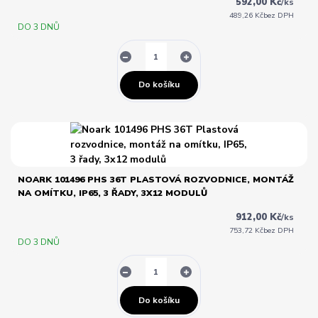
592,00 Kč
/
ks
489,26 Kč
bez DPH
DO 3 DNŮ
Do košíku
NOARK 101496 PHS 36T PLASTOVÁ ROZVODNICE, MONTÁŽ
NA OMÍTKU, IP65, 3 ŘADY, 3X12 MODULŮ
912,00 Kč
/
ks
753,72 Kč
bez DPH
DO 3 DNŮ
Do košíku