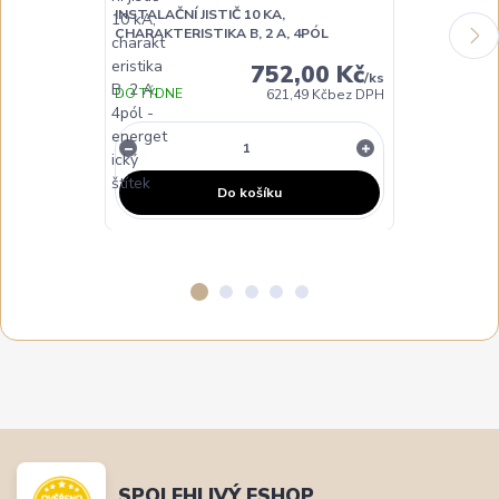
INSTALAČNÍ JISTIČ 10 KA,
INSTALAČNÍ JI
CHARAKTERISTIKA B, 2 A, 4PÓL
CHARAKTERIST
752,00 Kč
/
ks
DO TÝDNE
621,49 Kč
bez DPH
NA DOTAZ
Do košíku
SPOLEHLIVÝ ESHOP