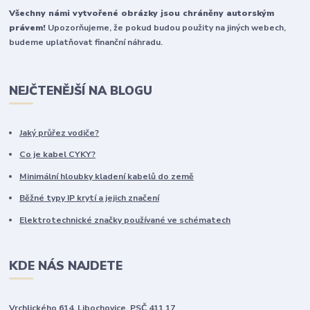
Všechny námi vytvořené obrázky jsou chráněny autorským
právem!
Upozorňujeme, že pokud budou použity na jiných webech,
budeme uplatňovat finanční náhradu.
NEJČTENĚJŠÍ NA BLOGU
Jaký průřez vodiče?
Co je kabel CYKY?
Minimální hloubky kladení kabelů do země
Běžné typy IP krytí a jejich značení
Elektrotechnické značky používané ve schématech
KDE NÁS NAJDETE
Vrchlického 614, Libochovice, PSČ 411 17