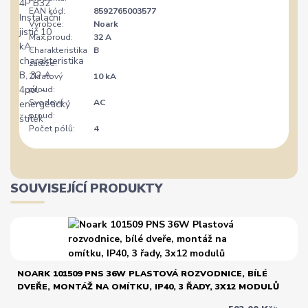
EAN kód:
8592765003577
Výrobce:
Noark
Max.proud:
32 A
Charakteristika
B
zátěže:
Zkratový
10 kA
proud:
Svodový
AC
proud:
Počet pólů:
4
SOUVISEJÍCÍ PRODUKTY
NOARK 101509 PNS 36W PLASTOVÁ ROZVODNICE, BÍLÉ
DVEŘE, MONTÁŽ NA OMÍTKU, IP40, 3 ŘADY, 3X12 MODULŮ