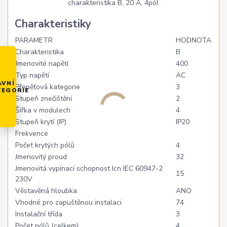
Charakteristiky
PARAMETR
HODNOTA
Charakteristika
B
Jmenovité napětí
400
Typ napětí
AC
AVNÍ
Přepěťová kategorie
3
TEGORIE
Stupeň znečištění
2
Šířka v modulech
4
Stupeň krytí (IP)
IP20
Frekvence
Počet krytých pólů
4
Jmenovitý proud
32
Jmenovitá vypínací schopnost Icn IEC 60947-2
15
230V
Věstavěná hloubka
ANO
Vhodné pro zapuštěnou instalaci
74
Instalační třída
3
Počet pólů (celkem)
4