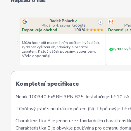
Napsali o nás
Radek Polach
✓
i
Přidáno 4. srpna
·
Google
Při
Doporučuje obchod
100 %
★★★★★
Doporučuje 
«
Můžu hodnotit maximálním počtem hvězdiček,
rychlost vyřízení objednávky a precizní
rychlé vyří
+
zabalení. Každý sáček popsány, super ceny.
Vřele doporučuji
Kompletní specifikace
Noark 100340 Ex9BH 3PN B25 Instalační jistič 10 kA, 
Třípólový jistič s neutrálním pólem (N). Třípólový jistič c
Charakteristika B je jednou ze standardních charakteristik
Charakteristika B je obvykle používána pro ochranu domác