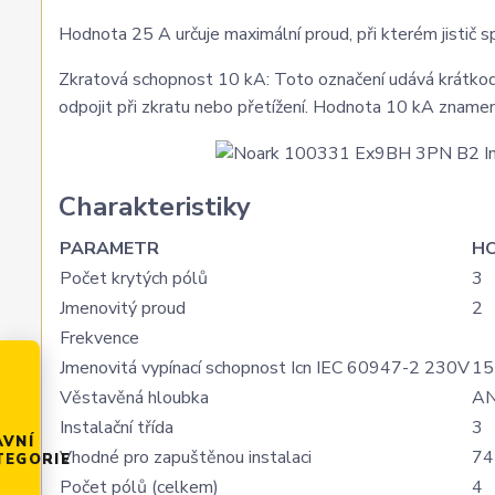
Hodnota 25 A určuje maximální proud, při kterém jistič s
Zkratová schopnost 10 kA: Toto označení udává krátkodob
odpojit při zkratu nebo přetížení. Hodnota 10 kA zname
Charakteristiky
PARAMETR
H
Počet krytých pólů
3
Jmenovitý proud
2
Frekvence
Jmenovitá vypínací schopnost Icn IEC 60947-2 230V
15
Věstavěná hloubka
A
Instalační třída
3
AVNÍ
Vhodné pro zapuštěnou instalaci
74
TEGORIE
Počet pólů (celkem)
4