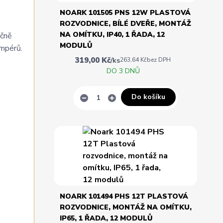
NOARK 101505 PNS 12W PLASTOVÁ
ROZVODNICE, BÍLÉ DVEŘE, MONTÁŽ
NA OMÍTKU, IP40, 1 ŘADA, 12
ečně
MODULŮ
ampérů.
319,00 Kč
/
ks
263,64 Kč
bez DPH
DO 3 DNŮ
Do košíku
NOARK 101494 PHS 12T PLASTOVÁ
ROZVODNICE, MONTÁŽ NA OMÍTKU,
IP65, 1 ŘADA, 12 MODULŮ