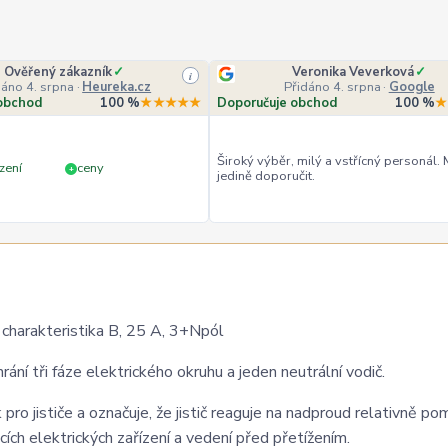
Ověřený zákazník
✓
Veronika Veverková
✓
i
dáno 4. srpna
·
Heureka.cz
Přidáno 4. srpna
·
Google
obchod
100 %
★★★★★
Doporučuje obchod
100 %
★
Široký výběr, milý a vstřícný personál.
zení
ceny
+
jedině doporučit.
charakteristika B, 25 A, 3+Npól
hrání tři fáze elektrického okruhu a jeden neutrální vodič.
 pro jističe a označuje, že jistič reaguje na nadproud relativně po
ích elektrických zařízení a vedení před přetížením.