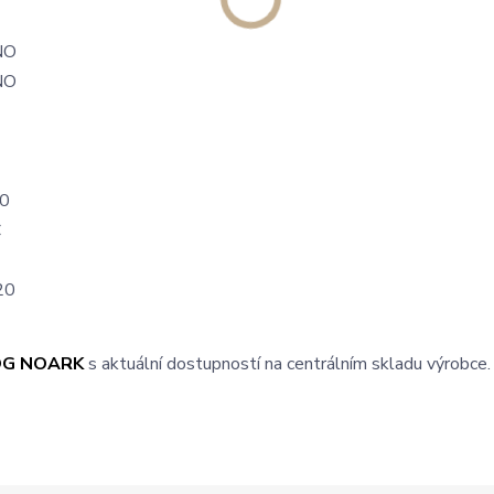
NO
NO
0
C
20
OG NOARK
s aktuální dostupností na centrálním skladu výrobce.