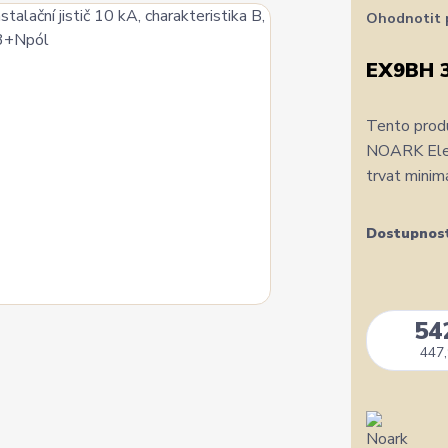
Ohodnotit 
EX9BH 
Tento produ
NOARK Elect
trvat minim
Dostupnos
54
447,