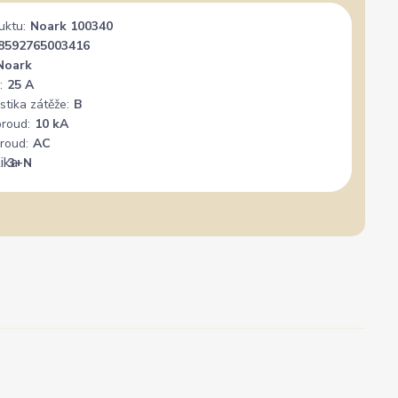
uktu:
Noark 100340
8592765003416
Noark
:
25 A
stika zátěže:
B
proud:
10 kA
roud:
AC
:
3+N