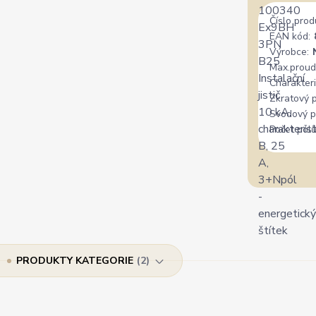
Číslo prod
EAN kód:
Výrobce:
Max.proud
Charakteri
Zkratový 
Svodový p
Počet pólů
PRODUKTY KATEGORIE
2