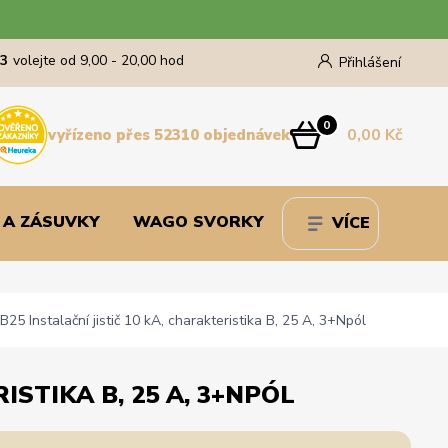
43
volejte od 9,00 - 20,00 hod
Přihlášení
0
0,00 Kč
vyřízeno přes 52310 objednávek
 A ZÁSUVKY
WAGO SVORKY
VÍCE
 Instalační jistič 10 kA, charakteristika B, 25 A, 3+Npól
ISTIKA B, 25 A, 3+NPÓL