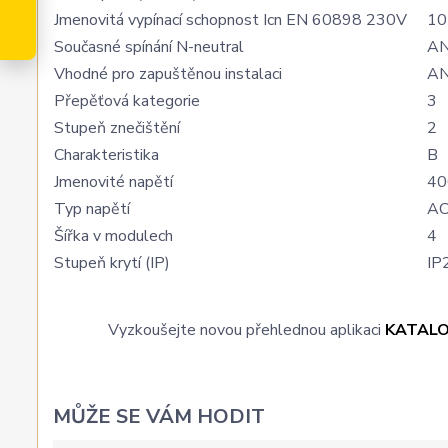
Jmenovitá vypínací schopnost Icn EN 60898 230V
10
Současné spínání N-neutral
A
Vhodné pro zapuštěnou instalaci
A
Přepěťová kategorie
3
Stupeň znečištění
2
Charakteristika
B
Jmenovité napětí
40
Typ napětí
A
Šířka v modulech
4
Stupeň krytí (IP)
IP
Vyzkoušejte novou přehlednou aplikaci
KATAL
MŮŽE SE VÁM HODIT