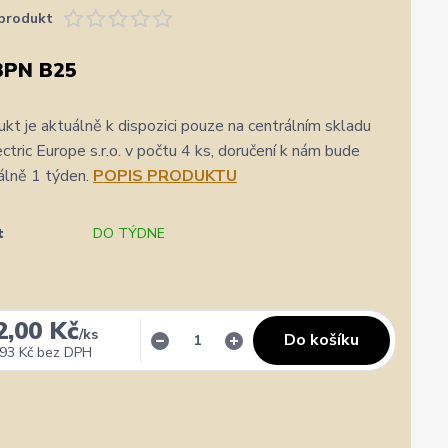
produkt
3PN B25
kt je aktuálně k dispozici pouze na centrálním skladu
ric Europe s.r.o. v počtu 4 ks, doručení k nám bude
álně 1 týden.
POPIS PRODUKTU
t
DO TÝDNE
2,00 Kč
/
ks
Do košíku
93 Kč
bez DPH