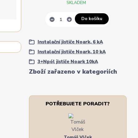
SKLADEM
Do košíku
Instalační jističe Noark, 6 kA
Instalační jističe Noark, 10 kA
3+Npól jističe Noark 10kA
Zboží zařazeno v kategoriích
POTŘEBUJETE PORADIT?
Tomáš Vlček