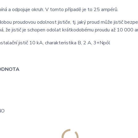
píná a odpojuje okruh. V tomto případě je to 25 ampérů.
ou proudovou odolnost jističe, tj. jaký proud může jistič bezp
ná, že jistič je schopen odolat krátkodobému proudu až 10 000 
ODNOTA
NO