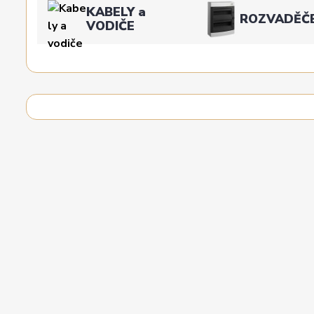
KABELY a
ROZVADĚČ
VODIČE