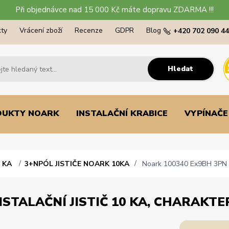
Při objednávce nad 15 000 Kč máte dopravu ZDARMA !!!
ty
Vrácení zboží
Recenze
GDPR
Blog
+420 702 090 4
Hledat
DUKTY NOARK
INSTALAČNÍ KRABICE
VYPÍNAČE
0 KA
3+NPÓL JISTIČE NOARK 10KA
Noark 100340 Ex9BH 3PN B25
STALAČNÍ JISTIČ 10 KA, CHARAKTER