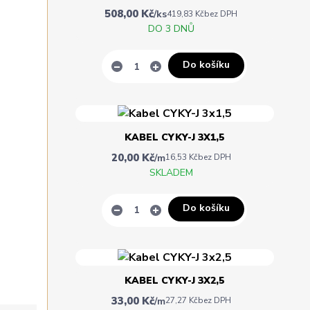
508,00 Kč
/
ks
419,83 Kč
bez DPH
DO 3 DNŮ
Do košíku
KABEL CYKY-J 3X1,5
20,00 Kč
/
m
16,53 Kč
bez DPH
SKLADEM
Do košíku
KABEL CYKY-J 3X2,5
33,00 Kč
/
m
27,27 Kč
bez DPH