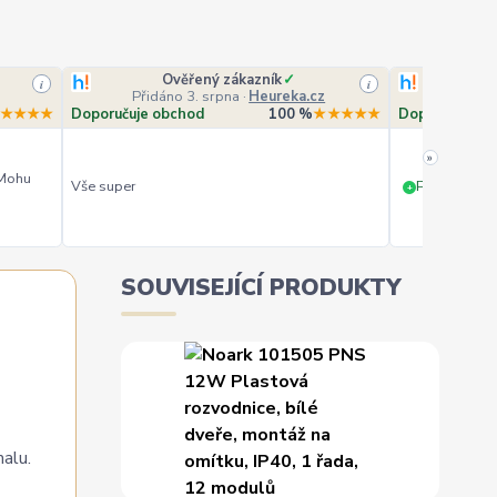
Ověřený zákazník
✓
O
i
i
Přidáno 3. srpna
·
Heureka.cz
Přidá
★★★★
Doporučuje obchod
100 %
★★★★★
Doporučuje o
»
 Mohu
Vše super
PERFEKTNÍ 
+
SOUVISEJÍCÍ PRODUKTY
malu.