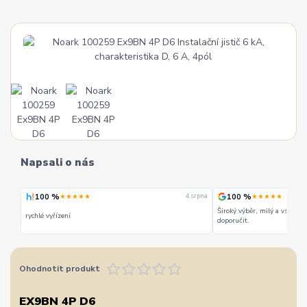
Napsali o nás
100 %
100 %
★★★★★
★★★★★
 srpna
4. srpna
Široký výběr, milý a vstřícn
rychlé vyřízení
doporučit.
Ohodnotit produkt
EX9BN 4P D6