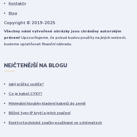
Kontakty
Blog
Copyright © 2019-2025
Všechny námi vytvořené obrázky jsou chráněny autorským
právem!
Upozorňujeme, že pokud budou použity na jiných webech,
budeme uplatňovat finanční náhradu.
NEJČTENĚJŠÍ NA BLOGU
Jaký průřez vodiče?
Co je kabel CYKY?
Minimální hloubky kladení kabelů do země
Běžné typy IP krytí a jejich značení
Elektrotechnické značky používané ve schématech