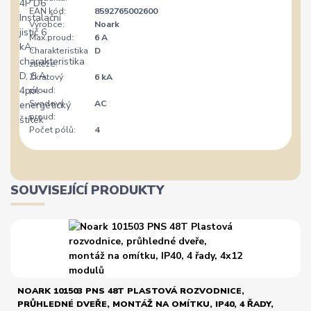
EAN kód:
8592765002600
Výrobce:
Noark
Max.proud:
6 A
Charakteristika
D
zátěže:
Zkratový
6 kA
proud:
Svodový
AC
proud:
Počet pólů:
4
SOUVISEJÍCÍ PRODUKTY
NOARK 101503 PNS 48T PLASTOVÁ ROZVODNICE,
PRŮHLEDNÉ DVEŘE, MONTÁŽ NA OMÍTKU, IP40, 4 ŘADY,