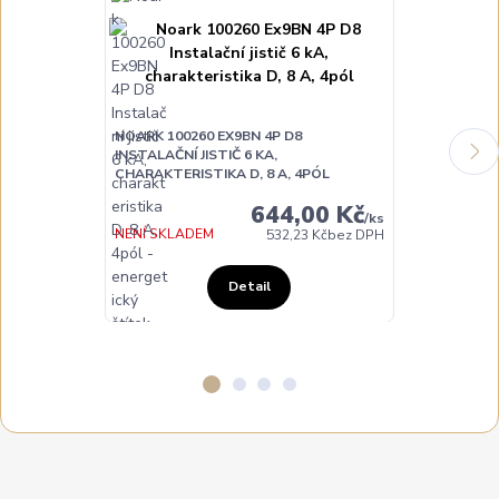
NOARK 100260 EX9BN 4P D8
NOARK 100263
INSTALAČNÍ JISTIČ 6 KA,
INSTALAČNÍ JI
CHARAKTERISTIKA D, 8 A, 4PÓL
CHARAKTERIST
644,00 Kč
/
ks
NENÍ SKLADEM
NA DOTAZ
532,23 Kč
bez DPH
Detail