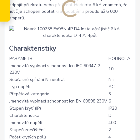
odpojit při zkratu nebo přetížení. Hodnota 6 kA znamená, že
jistič je schopen odolat krátkodobému proudu až 6 000
ampérů.
Charakteristiky
PARAMETR
HODNOTA
Jmenovitá vypínací schopnost Icn IEC 60947-2
10
230V
Současné spínání N-neutral
NE
Typ napětí
AC
Přepěťová kategorie
3
Jmenovitá vypínací schopnost Icn EN 60898 230V
6
Stupeň krytí (IP)
IP20
Charakteristika
D
Jmenovité napětí
400
Stupeň znečištění
2
Počet krytých pólů
4