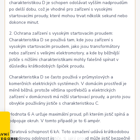
charakteristikou D je schopen odolávat vyšším nadproudům
po delší dobu, což je vhodné pro zařízení s vysokými
startovacími proudy, které mohou trvat několik sekund nebo
dokonce minut.
2. Ochrana zařízení s vysokým startovacím proudem:
Charakteristika D se používá tam, kde jsou zařízení s
vysokým startovacím proudem, jako jsou transformátory
nebo zařízení s velkými elektromotory, a kde by běžnější
jističe s nižšími charakteristikami mohly falešně spínat v
důsledku krátkodobých špiček proudu.
Charakteristika D se často používá v průmyslových a
komerčních elektrických systémech. V domácím prostředí je
méně běžná, protože většina spotřebičů a elektrických
zařízení v domácnosti má nižší startovací proudy, a proto jsou
obvykle používány jističe s charakteristikou C.
Hodnota 6 A určuje maximální proud, při kterém jistič spíná a
odpojuje okruh. V tomto případě je to 6 ampér.
Zkratová schopnost 6 kA: Toto označení udává krátkodobou
AVNÍ
proudovou odolnost jističe, tj. jaký proud může jistič bezpečně
TEGORIE