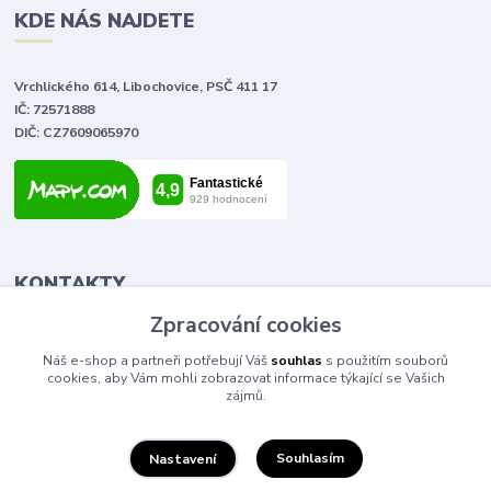
KDE NÁS NAJDETE
Vrchlického 614, Libochovice, PSČ 411 17
IČ: 72571888
DIČ: CZ7609065970
KONTAKTY
Zpracování cookies
Tomáš Vlček
Náš e-shop a partneři potřebují Váš
souhlas
s použitím souborů
+420 702 090 443
cookies, aby Vám mohli zobrazovat informace týkající se Vašich
volejte od 9,00 - 20,00 hod
zájmů.
info@elektromaterial.cz
Souhlasím
Nastavení