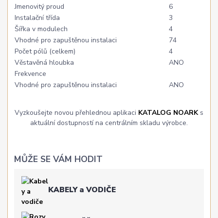
Jmenovitý proud
6
Instalační třída
3
Šířka v modulech
4
Vhodné pro zapuštěnou instalaci
74
Počet pólů (celkem)
4
Věstavěná hloubka
ANO
Frekvence
Vhodné pro zapuštěnou instalaci
ANO
Vyzkoušejte novou přehlednou aplikaci
KATALOG NOARK
s
aktuální dostupností na centrálním skladu výrobce.
MŮŽE SE VÁM HODIT
KABELY a VODIČE