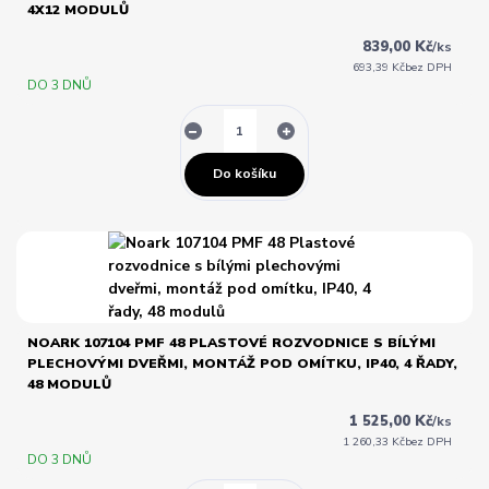
4X12 MODULŮ
839,00 Kč
/
ks
693,39 Kč
bez DPH
DO 3 DNŮ
Do košíku
NOARK 107104 PMF 48 PLASTOVÉ ROZVODNICE S BÍLÝMI
PLECHOVÝMI DVEŘMI, MONTÁŽ POD OMÍTKU, IP40, 4 ŘADY,
48 MODULŮ
1 525,00 Kč
/
ks
1 260,33 Kč
bez DPH
DO 3 DNŮ