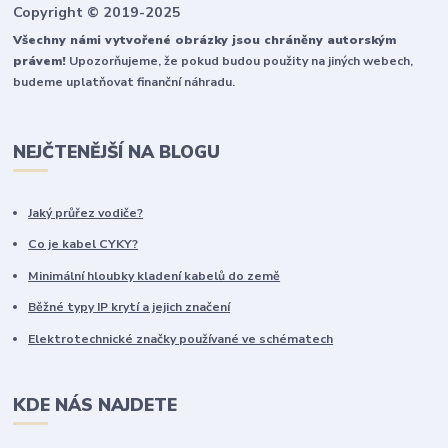
Copyright © 2019-2025
Všechny námi vytvořené obrázky jsou chráněny autorským
právem!
Upozorňujeme, že pokud budou použity na jiných webech,
budeme uplatňovat finanční náhradu.
NEJČTENĚJŠÍ NA BLOGU
Jaký průřez vodiče?
Co je kabel CYKY?
Minimální hloubky kladení kabelů do země
Běžné typy IP krytí a jejich značení
Elektrotechnické značky používané ve schématech
KDE NÁS NAJDETE