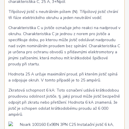
charakteristika C, 25 A, 3+Npól
Třípólový jistič s neutrálním pólem (N). Třípólový jistič chrání
tři fáze elektrického okruhu a jeden neutrální vodič.
Charakteristika C u jističe označuje jeho reakci na nadproud v
okruhu. Charakteristika C je jednou z norem pro jističe a
specifikuje dobu, po kterou může jistič odolávat nadproudu
nad svým nominálním proudem bez spínání. Charakteristika C
je určena pro ochranu obvodů s přídavnými elektromotory a
jinými zařízeními, která mohou mít krátkodobé špičkové
proudy při startu.
Hodnota 25 A určuje maximální proud, při kterém jistič spíná
a odpojuje okruh. V tomto případě je to 25 ampérů.
Zkratová schopnost 6 kA: Toto označení udává krátkodobou
proudovou odolnost jističe, tj. jaký proud může jistič bezpečně
odpojit při zkratu nebo přetížení. Hodnota 6 kA znamená, že
jistič je schopen odolat krátkodobému proudu až 6 000
ampérů.