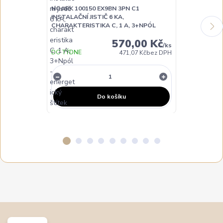
NOARK 100150 EX9BN 3PN C1
NOARK 10015
INSTALAČNÍ JISTIČ 6 KA,
INSTALAČNÍ JI
CHARAKTERISTIKA C, 1 A, 3+NPÓL
CHARAKTERIST
570,00 Kč
/
ks
DO TÝDNE
471,07 Kč
bez DPH
NA DOTAZ
Do košíku