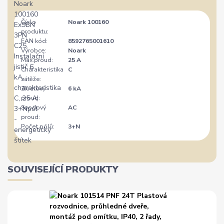
Číslo
Noark 100160
produktu:
EAN kód:
8592765001610
Výrobce:
Noark
Max.proud:
25 A
Charakteristika
C
zátěže:
Zkratový
6 kA
proud:
Svodový
AC
proud:
Počet pólů:
3+N
SOUVISEJÍCÍ PRODUKTY