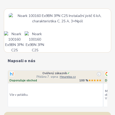
Napsali o nás
Ověřený zákazník
✓
i
Přidáno 7. srpna
·
Heureka.cz
Doporučuje obchod
100 %
★★★★★
Doporu
Můžu ho
Vče v pořádku.
objedná
Vřele d