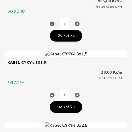
955,00 Kč
/
ks
789,26 Kč
bez DPH
DO 3 DNŮ
Do košíku
KABEL CYKY-J 3X1,5
20,00 Kč
/
m
16,53 Kč
bez DPH
SKLADEM
Do košíku