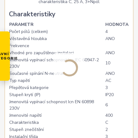
Charakteristiky
PARAMETR
HODNOTA
Počet pólů (celkem)
4
Věstavěná hloubka
ANO
Frekvence
Vhodné pro zapuštěnou instalaci
ANO
AVNÍ
TEGORIE
Jmenovitá vypínací schopnost Icn IEC 60947-2
10
230V
Současné spínání N-neutral
ANO
Typ napětí
AC
Přepěťová kategorie
3
Stupeň krytí (IP)
IP20
Jmenovitá vypínací schopnost Icn EN 60898
6
230V
Jmenovité napětí
400
Charakteristika
C
Stupeň znečištění
2
Instalační třída
3