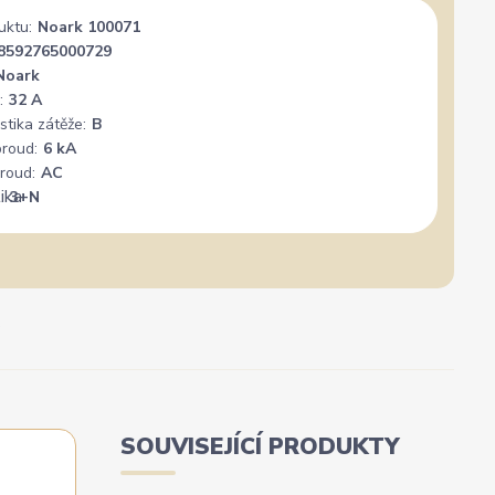
uktu:
Noark 100071
8592765000729
Noark
:
32 A
stika zátěže:
B
proud:
6 kA
roud:
AC
:
3+N
SOUVISEJÍCÍ PRODUKTY