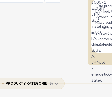
Číslo prod
EAN kód:
Výrobce:
Max.proud
Charakteri
Zkratový 
Svodový p
Počet pólů
PRODUKTY KATEGORIE
5