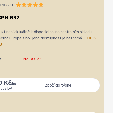
produkt
3PN B32
kt není aktuálně k dispozici ani na centrálním skladu
ric Europe s.r.o., jeho dostupnost je neznámá.
POPIS
U
t
NA DOTAZ
0 Kč
/
ks
Zboží do týdne
bez DPH
★★★★★
★★★★★
a
31. července
zatím se mi zdá z několika dalších jako jeden z
Výborná komunikace, ochota
nejlepších
hlavně rychlé dodání. 👍👌