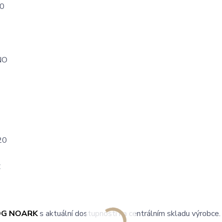
0
NO
20
C
OG NOARK
s aktuální dostupností na centrálním skladu výrobce.