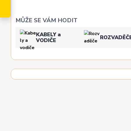
MŮŽE SE VÁM HODIT
KABELY a
ROZVADĚČ
VODIČE