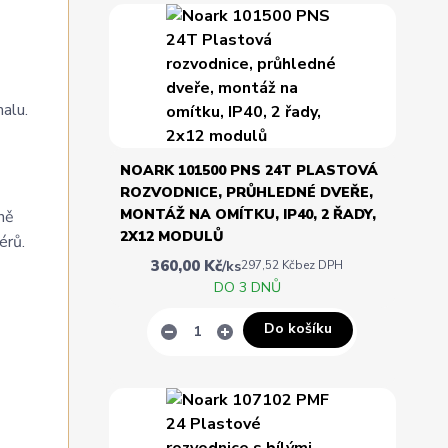
malu.
NOARK 101500 PNS 24T PLASTOVÁ
ROZVODNICE, PRŮHLEDNÉ DVEŘE,
MONTÁŽ NA OMÍTKU, IP40, 2 ŘADY,
ně
2X12 MODULŮ
érů.
360,00 Kč
/
ks
297,52 Kč
bez DPH
DO 3 DNŮ
Do košíku