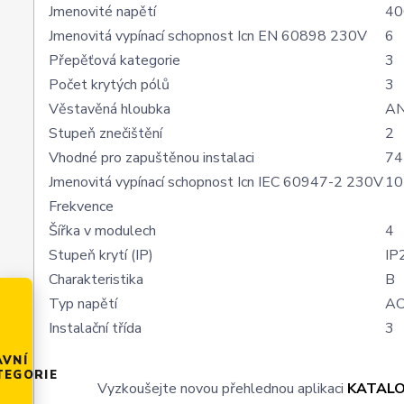
Jmenovité napětí
40
Jmenovitá vypínací schopnost Icn EN 60898 230V
6
Přepěťová kategorie
3
Počet krytých pólů
3
Věstavěná hloubka
A
Stupeň znečištění
2
Vhodné pro zapuštěnou instalaci
74
Jmenovitá vypínací schopnost Icn IEC 60947-2 230V
10
Frekvence
Šířka v modulech
4
Stupeň krytí (IP)
IP
Charakteristika
B
Typ napětí
A
Instalační třída
3
AVNÍ
TEGORIE
Vyzkoušejte novou přehlednou aplikaci
KATAL