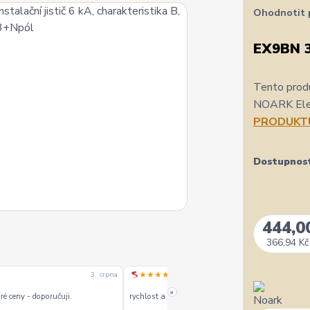
Ohodnotit 
EX9BN 
Tento produ
NOARK Elect
PRODUKT
Dostupnos
444,0
366,94 Kč
★★★★★
3. srpna
1. srpn
»
é ceny - doporučuji.
rychlost a kvalitu objednavky