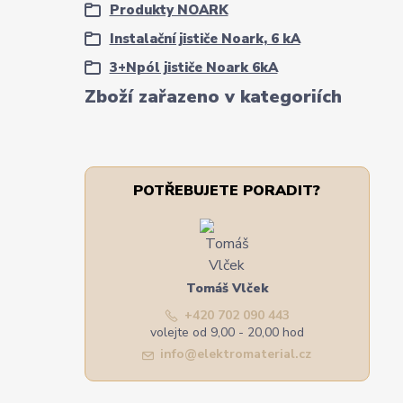
Produkty NOARK
Instalační jističe Noark, 6 kA
3+Npól jističe Noark 6kA
Zboží zařazeno v kategoriích
POTŘEBUJETE PORADIT?
Tomáš Vlček
+420 702 090 443
volejte od 9,00 - 20,00 hod
info@elektromaterial.cz