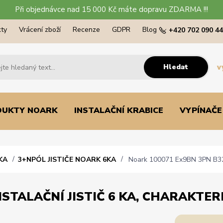
Při objednávce nad 15 000 Kč máte dopravu ZDARMA !!!
ty
Vrácení zboží
Recenze
GDPR
Blog
+420 702 090 4
Hledat
v
DUKTY NOARK
INSTALAČNÍ KRABICE
VYPÍNAČE
KA
3+NPÓL JISTIČE NOARK 6KA
Noark 100071 Ex9BN 3PN B32 In
STALAČNÍ JISTIČ 6 KA, CHARAKTERI