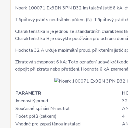
Noark 100071 Ex9BN 3PN B32 Instalační jistič 6 kA, ch
Třípólový jistič s neutrálním pólem (N). Třípólový jistič c
Charakteristika B je jednou ze standardních charakteristik
Charakteristika B je obvykle používána pro ochranu domác
Hodnota 32 A určuje maximální proud, při kterém jistič s
Zkratová schopnost 6 kA: Toto označení udává krátkodobo
odpojit při zkratu nebo přetížení. Hodnota 6 kA znamená
PARAMETR
H
Jmenovitý proud
32
Současné spínání N-neutral
A
Počet pólů (celkem)
4
Vhodné pro zapuštěnou instalaci
A