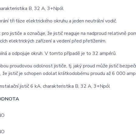
arakteristika B, 32 A, 3+Npól
hrání tři fáze elektrického okruhu a jeden neutrální vodič.
 pro jističe a označuje, že jistič reaguje na nadproud relativně po
ích elektrických zařízení a vedení před přetížením.
píná a odpojuje okruh. V tomto případě je to 32 ampérů.
u proudovou odolnost jističe, tj. jaký proud může jistič bezpeč
, že jistič je schopen odolat krátkodobému proudu až 6 000 amp
ODNOTA
NO
NO