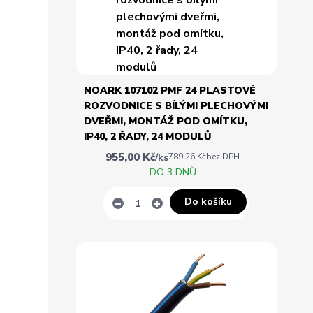
NOARK 107102 PMF 24 PLASTOVÉ
ROZVODNICE S BÍLÝMI PLECHOVÝMI
DVEŘMI, MONTÁŽ POD OMÍTKU,
IP40, 2 ŘADY, 24 MODULŮ
955,00 Kč
/
ks
789,26 Kč
bez DPH
DO 3 DNŮ
Do košíku