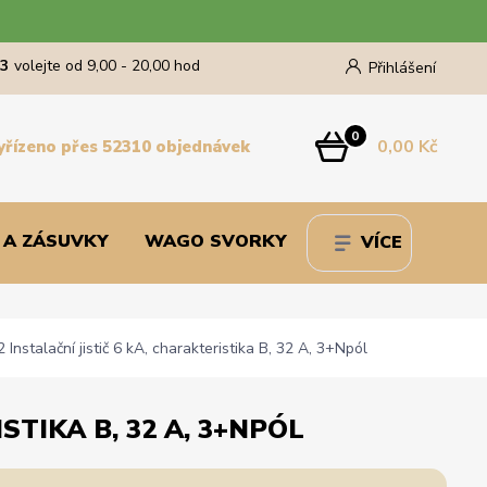
43
volejte od 9,00 - 20,00 hod
Přihlášení
0
0,00 Kč
yřízeno přes 52310 objednávek
 A ZÁSUVKY
WAGO SVORKY
VÍCE
stalační jistič 6 kA, charakteristika B, 32 A, 3+Npól
STIKA B, 32 A, 3+NPÓL