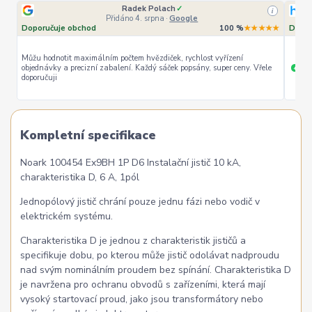
Radek Polach
✓
i
Přidáno 4. srpna
·
Google
Doporučuje obchod
100 %
★★★★★
Dopor
Můžu hodnotit maximálním počtem hvězdiček, rychlost vyřízení
objednávky a precizní zabalení. Každý sáček popsány, super ceny. Vřele
ryc
+
doporučuji
Kompletní specifikace
Noark 100454 Ex9BH 1P D6 Instalační jistič 10 kA,
charakteristika D, 6 A, 1pól
Jednopólový jistič chrání pouze jednu fázi nebo vodič v
elektrickém systému.
Charakteristika D je jednou z charakteristik jističů a
specifikuje dobu, po kterou může jistič odolávat nadproudu
nad svým nominálním proudem bez spínání. Charakteristika D
je navržena pro ochranu obvodů s zařízeními, která mají
vysoký startovací proud, jako jsou transformátory nebo