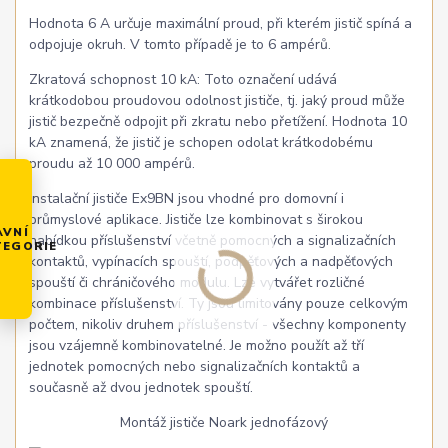
Hodnota 6 A určuje maximální proud, při kterém jistič spíná a
odpojuje okruh. V tomto případě je to 6 ampérů.
Zkratová schopnost 10 kA: Toto označení udává
krátkodobou proudovou odolnost jističe, tj. jaký proud může
jistič bezpečně odpojit při zkratu nebo přetížení. Hodnota 10
kA znamená, že jistič je schopen odolat krátkodobému
proudu až 10 000 ampérů.
Instalační jističe Ex9BN jsou vhodné pro domovní i
průmyslové aplikace. Jističe lze kombinovat s širokou
AVNÍ
nabídkou příslušenství včetně pomocných a signalizačních
TEGORIE
kontaktů, vypínacích spouští, podpěťových a nadpěťových
spouští či chráničového modulu. Lze vytvářet rozličné
kombinace příslušenství. Ty jsou limitovány pouze celkovým
počtem, nikoliv druhem příslušenství - všechny komponenty
jsou vzájemně kombinovatelné. Je možno použít až tří
jednotek pomocných nebo signalizačních kontaktů a
současně až dvou jednotek spouští.
Montáž jističe Noark jednofázový