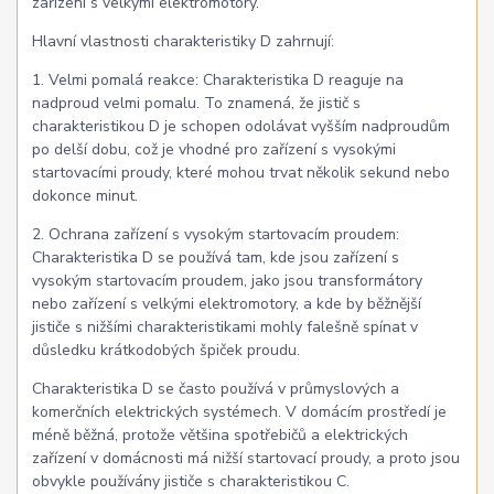
zařízení s velkými elektromotory.
Hlavní vlastnosti charakteristiky D zahrnují:
1. Velmi pomalá reakce: Charakteristika D reaguje na
nadproud velmi pomalu. To znamená, že jistič s
charakteristikou D je schopen odolávat vyšším nadproudům
po delší dobu, což je vhodné pro zařízení s vysokými
startovacími proudy, které mohou trvat několik sekund nebo
dokonce minut.
2. Ochrana zařízení s vysokým startovacím proudem:
Charakteristika D se používá tam, kde jsou zařízení s
vysokým startovacím proudem, jako jsou transformátory
nebo zařízení s velkými elektromotory, a kde by běžnější
jističe s nižšími charakteristikami mohly falešně spínat v
důsledku krátkodobých špiček proudu.
Charakteristika D se často používá v průmyslových a
komerčních elektrických systémech. V domácím prostředí je
méně běžná, protože většina spotřebičů a elektrických
zařízení v domácnosti má nižší startovací proudy, a proto jsou
obvykle používány jističe s charakteristikou C.