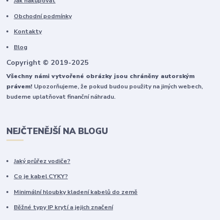
Jak nakupovat
Obchodní podmínky
Kontakty
Blog
Copyright © 2019-2025
Všechny námi vytvořené obrázky jsou chráněny autorským
právem!
Upozorňujeme, že pokud budou použity na jiných webech,
budeme uplatňovat finanční náhradu.
NEJČTENĚJŠÍ NA BLOGU
Jaký průřez vodiče?
Co je kabel CYKY?
Minimální hloubky kladení kabelů do země
Běžné typy IP krytí a jejich značení