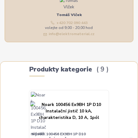
Tomáš Vlček
+420 702 090 443
volejte od 9,00 - 20,00 hod
info@elektromaterial.cz
Produkty kategorie
9
NOARK 100456 EX9BH 1P D10
NOARK 100457