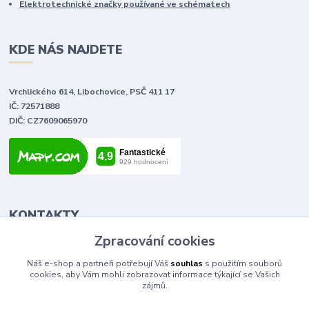
Elektrotechnické značky používané ve schématech
KDE NÁS NAJDETE
Vrchlického 614, Libochovice, PSČ 411 17
IČ: 72571888
DIČ: CZ7609065970
KONTAKTY
Zpracování cookies
Tomáš Vlček
Náš e-shop a partneři potřebují Váš
souhlas
s použitím souborů
+420 702 090 443
cookies, aby Vám mohli zobrazovat informace týkající se Vašich
volejte od 9,00 - 20,00 hod
zájmů.