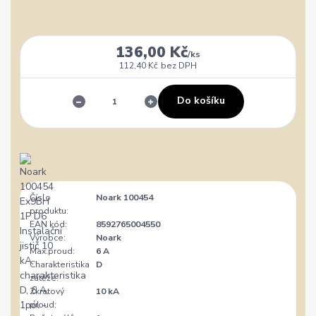
136,00 Kč
/
ks
112,40 Kč
bez DPH
Do košíku
Číslo
Noark 100454
produktu:
EAN kód:
8592765004550
Výrobce:
Noark
Max.proud:
6 A
Charakteristika
D
zátěže:
Zkratový
10 kA
proud: