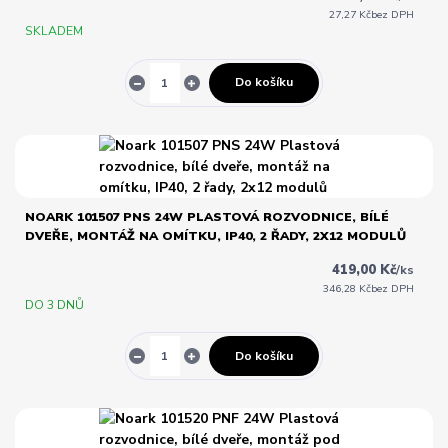
27,27 Kč
bez DPH
SKLADEM
Do košíku
NOARK 101507 PNS 24W PLASTOVÁ ROZVODNICE, BÍLÉ
DVEŘE, MONTÁŽ NA OMÍTKU, IP40, 2 ŘADY, 2X12 MODULŮ
419,00 Kč
/
ks
346,28 Kč
bez DPH
DO 3 DNŮ
Do košíku