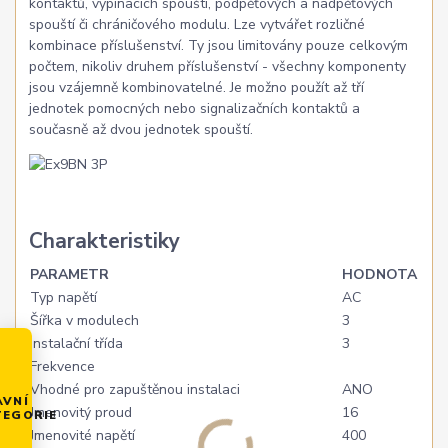
kontaktů, vypínacích spouští, podpěťových a nadpěťových
spouští či chráničového modulu. Lze vytvářet rozličné
kombinace příslušenství. Ty jsou limitovány pouze celkovým
počtem, nikoliv druhem příslušenství - všechny komponenty
jsou vzájemně kombinovatelné. Je možno použít až tří
jednotek pomocných nebo signalizačních kontaktů a
současně až dvou jednotek spouští.
Charakteristiky
PARAMETR
HODNOTA
Typ napětí
AC
Šířka v modulech
3
Instalační třída
3
Frekvence
Vhodné pro zapuštěnou instalaci
ANO
AVNÍ
Jmenovitý proud
16
TEGORIE
Jmenovité napětí
400