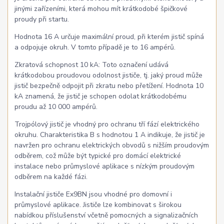
jinými zařízeními, která mohou mít krátkodobé špičkové
proudy při startu.
Hodnota 16 A určuje maximální proud, při kterém jistič spíná
a odpojuje okruh. V tomto případě je to 16 ampérů.
Zkratová schopnost 10 kA: Toto označení udává
krátkodobou proudovou odolnost jističe, tj. jaký proud může
jistič bezpečně odpojit při zkratu nebo přetížení. Hodnota 10
kA znamená, že jistič je schopen odolat krátkodobému
proudu až 10 000 ampérů.
Trojpólový jistič je vhodný pro ochranu tří fází elektrického
okruhu. Charakteristika B s hodnotou 1 A indikuje, že jistič je
navržen pro ochranu elektrických obvodů s nižším proudovým
odběrem, což může být typické pro domácí elektrické
instalace nebo průmyslové aplikace s nízkým proudovým
odběrem na každé fázi.
Instalační jističe Ex9BN jsou vhodné pro domovní i
průmyslové aplikace. Jističe lze kombinovat s širokou
nabídkou příslušenství včetně pomocných a signalizačních