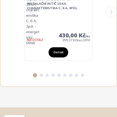
INSTALAČNÍ JISTIČ 10 KA,
INSTALAČNÍ JI
CHARAKTERISTIKA C, 6 A, 3PÓL
CHARAKTERIST
DO 3 DNŮ
430,00 Kč
/
ks
NA DOTAZ
355,37 Kč
bez DPH
Detail