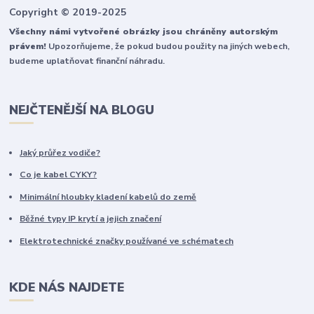
Copyright © 2019-2025
Všechny námi vytvořené obrázky jsou chráněny autorským
právem!
Upozorňujeme, že pokud budou použity na jiných webech,
budeme uplatňovat finanční náhradu.
NEJČTENĚJŠÍ NA BLOGU
Jaký průřez vodiče?
Co je kabel CYKY?
Minimální hloubky kladení kabelů do země
Běžné typy IP krytí a jejich značení
Elektrotechnické značky používané ve schématech
KDE NÁS NAJDETE