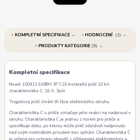
KOMPLETNÍ SPECIFIKACE
HODNOCENÍ
1
PRODUKTY KATEGORIE
9
Kompletní specifikace
Noark 100413 Ex9BH 3P C16 Instalační jistič 10 kA,
charakteristika C, 16 A, 3pól
Trojpólový jistič chrání tři fáze elektrického okruhu.
Charakteristika C u jističe označuje jeho reakci na nadproud v
okruhu. Charakteristika C je jednou z norem pro jističe a
specifikuje dobu, po kterou může jistič odolávat nadproudu
nad svým nominálním proudem bez spínání. Charakteristika C
je určena pro ochranu obvodů s přídavnými elektromotory a