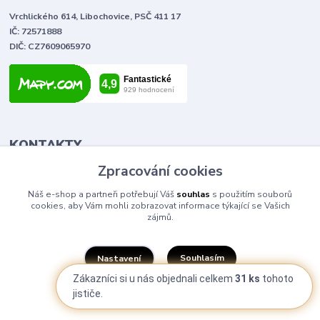
Vrchlického 614, Libochovice, PSČ 411 17
IČ: 72571888
DIČ: CZ7609065970
KONTAKTY
Zpracování cookies
Tomáš Vlček
Náš e-shop a partneři potřebují Váš
souhlas
s použitím souborů
+420 702 090 443
cookies, aby Vám mohli zobrazovat informace týkající se Vašich
volejte od 9,00 - 20,00 hod
zájmů.
info@elektromaterial.cz
Souhlasím
Nastavení
Zákazníci si u nás objednali celkem
31 ks
tohoto
jističe.
Souhlas můžete odmítnout
zde
.