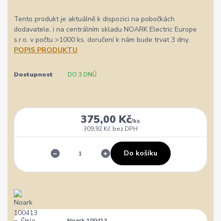
Tento produkt je aktuálně k dispozici na pobočkách
dodavatele, i na centrálním skladu NOARK Electric Europe
s.r.o. v počtu >1000 ks, doručení k nám bude trvat 3 dny.
POPIS PRODUKTU
Dostupnost
DO 3 DNŮ
375,00 Kč
/
ks
309,92 Kč
bez DPH
Do košíku
Číslo
Noark 100413