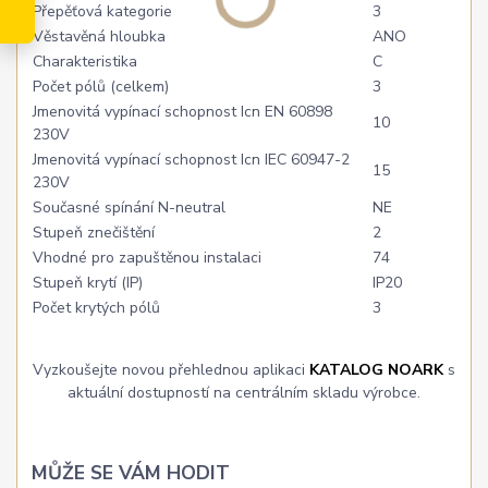
Přepěťová kategorie
3
Věstavěná hloubka
ANO
Charakteristika
C
Počet pólů (celkem)
3
Jmenovitá vypínací schopnost Icn EN 60898
10
230V
Jmenovitá vypínací schopnost Icn IEC 60947-2
15
230V
Současné spínání N-neutral
NE
Stupeň znečištění
2
Vhodné pro zapuštěnou instalaci
74
Stupeň krytí (IP)
IP20
Počet krytých pólů
3
Vyzkoušejte novou přehlednou aplikaci
KATALOG NOARK
s
aktuální dostupností na centrálním skladu výrobce.
MŮŽE SE VÁM HODIT