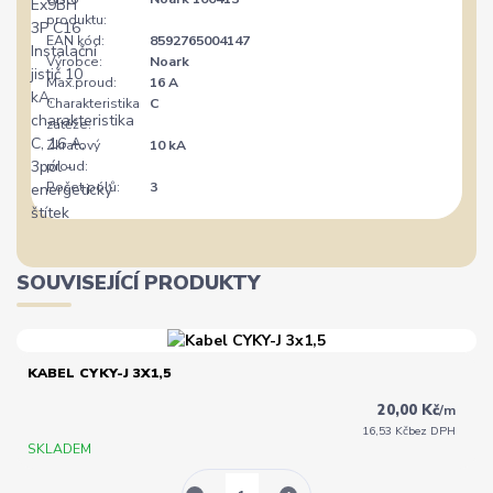
produktu:
EAN kód:
8592765004147
Výrobce:
Noark
Max.proud:
16 A
Charakteristika
C
zátěže:
Zkratový
10 kA
proud:
Počet pólů:
3
SOUVISEJÍCÍ PRODUKTY
KABEL CYKY-J 3X1,5
20,00 Kč
/
m
16,53 Kč
bez DPH
SKLADEM