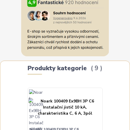
Produkty kategorie
9
NOARK 100409 EX9BH 3P C6
NOARK 100411