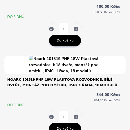
400,00 Kč
/
ks
330,58 Kč
bez DPH
DO 3 DNŮ
Do košíku
NOARK 101519 PNF 18W PLASTOVÁ ROZVODNICE, BÍLÉ
DVEŘE, MONTÁŽ POD OMÍTKU, IP40, 1 ŘADA, 18 MODULŮ
344,00 Kč
/
ks
284,30 Kč
bez DPH
DO 3 DNŮ
Do košíku