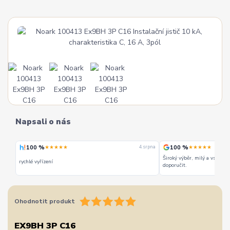
Napsali o nás
100 %
100 %
★★★★★
★★★★★
 srpna
4. srpna
Široký výběr, milý a vstřícn
rychlé vyřízení
doporučit.
Ohodnotit produkt
EX9BH 3P C16