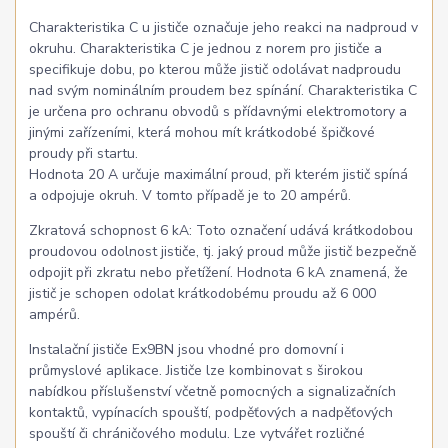
Charakteristika C u jističe označuje jeho reakci na nadproud v
okruhu. Charakteristika C je jednou z norem pro jističe a
specifikuje dobu, po kterou může jistič odolávat nadproudu
nad svým nominálním proudem bez spínání. Charakteristika C
je určena pro ochranu obvodů s přídavnými elektromotory a
jinými zařízeními, která mohou mít krátkodobé špičkové
proudy při startu.
Hodnota 20 A určuje maximální proud, při kterém jistič spíná
a odpojuje okruh. V tomto případě je to 20 ampérů.
Zkratová schopnost 6 kA: Toto označení udává krátkodobou
proudovou odolnost jističe, tj. jaký proud může jistič bezpečně
odpojit při zkratu nebo přetížení. Hodnota 6 kA znamená, že
jistič je schopen odolat krátkodobému proudu až 6 000
ampérů.
Instalační jističe Ex9BN jsou vhodné pro domovní i
průmyslové aplikace. Jističe lze kombinovat s širokou
nabídkou příslušenství včetně pomocných a signalizačních
kontaktů, vypínacích spouští, podpěťových a nadpěťových
spouští či chráničového modulu. Lze vytvářet rozličné