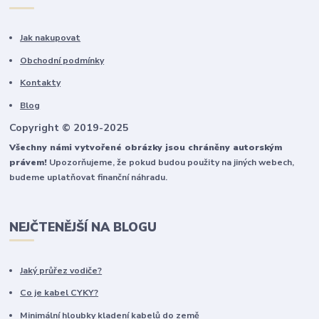
Jak nakupovat
Obchodní podmínky
Kontakty
Blog
Copyright © 2019-2025
Všechny námi vytvořené obrázky jsou chráněny autorským
právem!
Upozorňujeme, že pokud budou použity na jiných webech,
budeme uplatňovat finanční náhradu.
NEJČTENĚJŠÍ NA BLOGU
Jaký průřez vodiče?
Co je kabel CYKY?
Minimální hloubky kladení kabelů do země