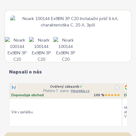
Napsali o nás
Ověřený zákazník
✓
i
Přidáno 7. srpna
·
Heureka.cz
Doporučuje obchod
100 %
★★★★★
Doporu
Můžu ho
Vče v pořádku.
objedná
Vřele d