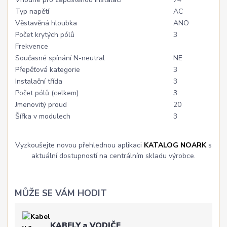
Typ napětí
AC
Věstavěná hloubka
ANO
Počet krytých pólů
3
Frekvence
Současné spínání N-neutral
NE
Přepěťová kategorie
3
Instalační třída
3
Počet pólů (celkem)
3
Jmenovitý proud
20
Šířka v modulech
3
Vyzkoušejte novou přehlednou aplikaci
KATALOG NOARK
s
aktuální dostupností na centrálním skladu výrobce.
MŮŽE SE VÁM HODIT
KABELY a VODIČE