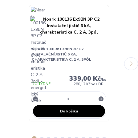
NOARK 100136 EX9BN 3P C2
NOARK 100138
INSTALAČNÍ JISTIČ 6 KA,
INSTALAČNÍ JI
CHARAKTERISTIKA C, 2 A, 3PÓL
CHARAKTERIST
339,00 Kč
/
ks
DO TÝDNE
SKLADEM
280,17 Kč
bez DPH
Do košíku