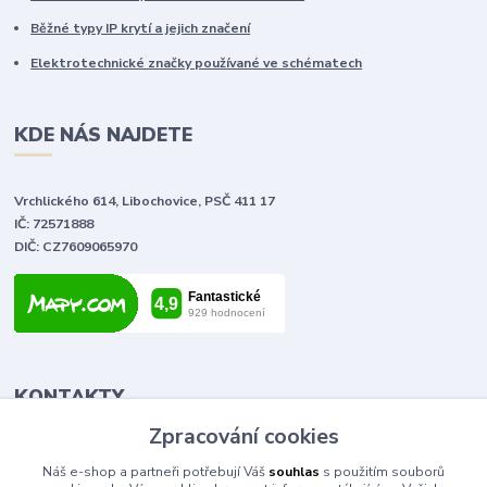
Běžné typy IP krytí a jejich značení
Elektrotechnické značky používané ve schématech
KDE NÁS NAJDETE
Vrchlického 614, Libochovice, PSČ 411 17
IČ: 72571888
DIČ: CZ7609065970
KONTAKTY
Zpracování cookies
Tomáš Vlček
Náš e-shop a partneři potřebují Váš
souhlas
s použitím souborů
+420 702 090 443