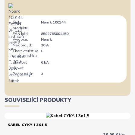
Číslo
Noark 100144
produktu:
EAN kód:
8592765001450
Výrobce:
Noark
Max.proud:
20 A
Charakteristika
C
zátěže:
Zkratový
6 kA
proud:
Počet pólů:
3
SOUVISEJÍCÍ PRODUKTY
KABEL CYKY-J 3X1,5
20,00 Kč
/
m