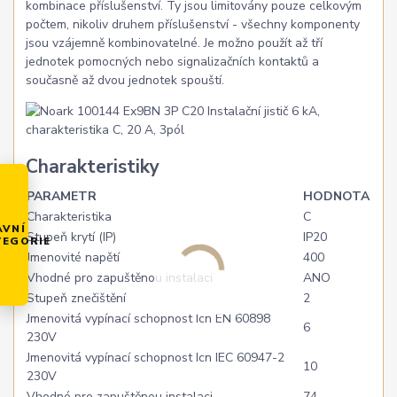
kombinace příslušenství. Ty jsou limitovány pouze celkovým
počtem, nikoliv druhem příslušenství - všechny komponenty
jsou vzájemně kombinovatelné. Je možno použít až tří
jednotek pomocných nebo signalizačních kontaktů a
současně až dvou jednotek spouští.
Charakteristiky
PARAMETR
HODNOTA
Charakteristika
C
AVNÍ
Stupeň krytí (IP)
IP20
TEGORIE
Jmenovité napětí
400
Vhodné pro zapuštěnou instalaci
ANO
Stupeň znečištění
2
Jmenovitá vypínací schopnost Icn EN 60898
6
230V
Jmenovitá vypínací schopnost Icn IEC 60947-2
10
230V
Vhodné pro zapuštěnou instalaci
74