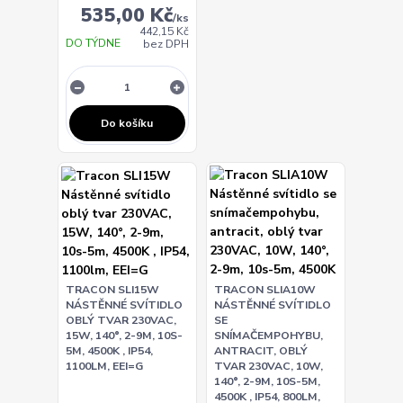
535,00 Kč
/
ks
442,15 Kč
DO TÝDNE
bez DPH
Do košíku
TRACON SLI15W
TRACON SLIA10W
NÁSTĚNNÉ SVÍTIDLO
NÁSTĚNNÉ SVÍTIDLO
OBLÝ TVAR 230VAC,
SE
15W, 140°, 2-9M, 10S-
SNÍMAČEMPOHYBU,
5M, 4500K , IP54,
ANTRACIT, OBLÝ
1100LM, EEI=G
TVAR 230VAC, 10W,
140°, 2-9M, 10S-5M,
4500K , IP54, 800LM,