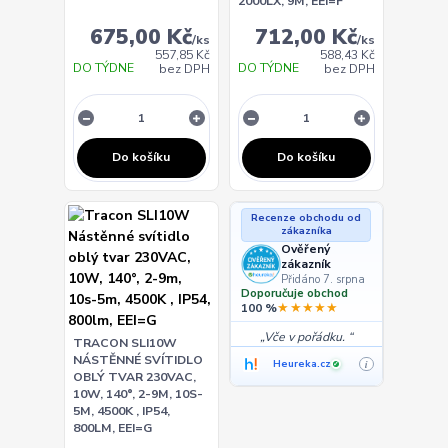
2000LX, 9M, EEI=F
675,00 Kč
712,00 Kč
/
ks
/
ks
557,85 Kč
588,43 Kč
DO TÝDNE
DO TÝDNE
bez DPH
bez DPH
Do košíku
Do košíku
Recenze obchodu od
zákazníka
Ověřený
zákazník
Přidáno 7. srpna
Doporučuje obchod
★★★★★
100 %
Vče v pořádku.
TRACON SLI10W
NÁSTĚNNÉ SVÍTIDLO
Heureka.cz
i
✓
OBLÝ TVAR 230VAC,
10W, 140°, 2-9M, 10S-
5M, 4500K , IP54,
800LM, EEI=G