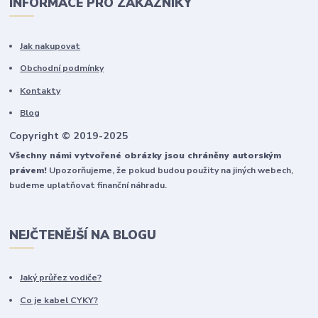
INFORMACE PRO ZÁKAZNÍKY
Jak nakupovat
Obchodní podmínky
Kontakty
Blog
Copyright © 2019-2025
Všechny námi vytvořené obrázky jsou chráněny autorským
právem!
Upozorňujeme, že pokud budou použity na jiných webech,
budeme uplatňovat finanční náhradu.
NEJČTENĚJŠÍ NA BLOGU
Jaký průřez vodiče?
Co je kabel CYKY?