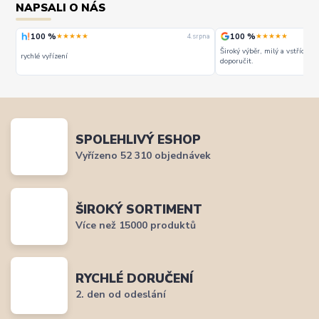
NAPSALI O NÁS
100 %
100 %
★★★★★
★★★★★
rpna
4. srpna
Široký výběr, milý a vstřícný 
rychlé vyřízení
doporučit.
SPOLEHLIVÝ ESHOP
Vyřízeno 52 310 objednávek
ŠIROKÝ SORTIMENT
Více než 15000 produktů
RYCHLÉ DORUČENÍ
2. den od odeslání