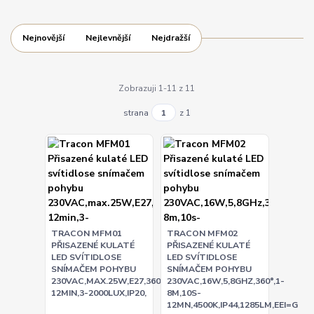
Nejnovější
Nejlevnější
Nejdražší
Zobrazuji 1-11 z 11
strana
z 1
TRACON MFM01
TRACON MFM02
PŘISAZENÉ KULATÉ
PŘISAZENÉ KULATÉ
LED SVÍTIDLOSE
LED SVÍTIDLOSE
SNÍMAČEM POHYBU
SNÍMAČEM POHYBU
230VAC,MAX.25W,E27,360°,10S-
230VAC,16W,5,8GHZ,360°,1-
12MIN,3-2000LUX,IP20,
8M,10S-
12MN,4500K,IP44,1285LM,EEI=G