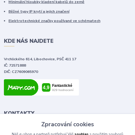
Minimální hloubky kladení kabelů do země
Běžné typy IP krytí a jejich značení
Elektrotechnické značky používané ve schématech
KDE NÁS NAJDETE
Vrchlického 614, Libochovice, PSČ 411 17
IČ: 72571888
DIČ: CZ7609065970
KONTAKTY
Zpracování cookies
Tomáš Vlček
Náš e-shop a partneři potřebují Váš
souhlas
s použitím souborů