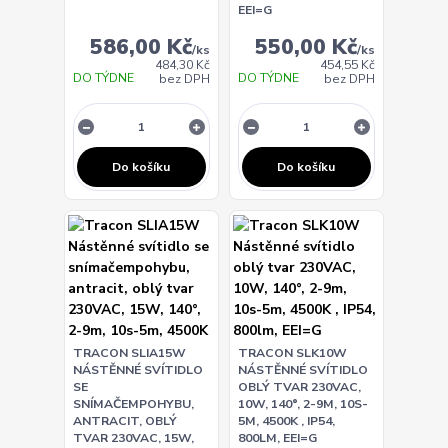
EEI=G
586,00 Kč
550,00 Kč
/
ks
/
ks
484,30 Kč
454,55 Kč
DO TÝDNE
DO TÝDNE
bez DPH
bez DPH
Do košíku
Do košíku
TRACON SLIA15W
TRACON SLK10W
NÁSTĚNNÉ SVÍTIDLO
NÁSTĚNNÉ SVÍTIDLO
SE
OBLÝ TVAR 230VAC,
SNÍMAČEMPOHYBU,
10W, 140°, 2-9M, 10S-
ANTRACIT, OBLÝ
5M, 4500K , IP54,
TVAR 230VAC, 15W,
800LM, EEI=G