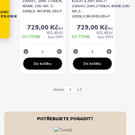
230VAC, 20W, 1700LM,
KULATÉ,ANTRACIT
4500K, 10S-5M, 3-
230VAC,20W,1700LM,4500K,10S-
2000LX, 9M,IP65, EEI=F
5M,3-
AVNÍ
TEGORIE
2000LX,9M,IP65,EEI=F
729,00 Kč
729,00 Kč
/
ks
/
ks
602,48 Kč
602,48 Kč
DO TÝDNE
DO TÝDNE
bez DPH
bez DPH
Do košíku
Do košíku
strana
z 1
POTŘEBUJETE PORADIT?