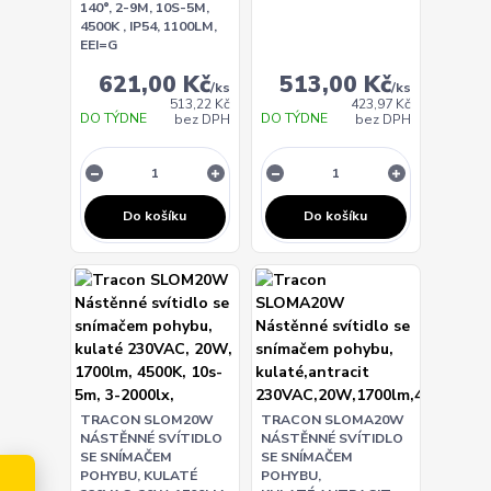
140°, 2-9M, 10S-5M,
4500K , IP54, 1100LM,
EEI=G
621,00 Kč
513,00 Kč
/
ks
/
ks
513,22 Kč
423,97 Kč
DO TÝDNE
DO TÝDNE
bez DPH
bez DPH
Do košíku
Do košíku
TRACON SLOM20W
TRACON SLOMA20W
NÁSTĚNNÉ SVÍTIDLO
NÁSTĚNNÉ SVÍTIDLO
SE SNÍMAČEM
SE SNÍMAČEM
POHYBU, KULATÉ
POHYBU,