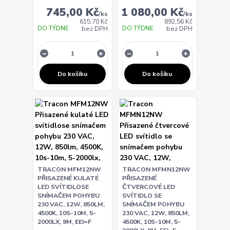
745,00 Kč
1 080,00 Kč
/
ks
/
ks
615,70 Kč
892,56 Kč
DO TÝDNE
DO TÝDNE
bez DPH
bez DPH
Do košíku
Do košíku
TRACON MFM12NW
TRACON MFMN12NW
PŘISAZENÉ KULATÉ
PŘISAZENÉ
LED SVÍTIDLOSE
ČTVERCOVÉ LED
SNÍMAČEM POHYBU
SVÍTIDLO SE
230 VAC, 12W, 850LM,
SNÍMAČEM POHYBU
4500K, 10S-10M, 5-
230 VAC, 12W, 850LM,
2000LX, 9M, EEI=F
4500K, 10S-10M, 5-