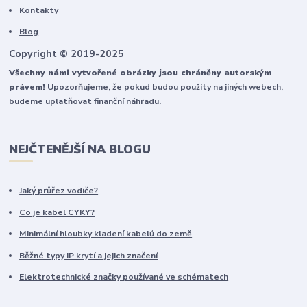
Kontakty
Blog
Copyright © 2019-2025
Všechny námi vytvořené obrázky jsou chráněny autorským
právem!
Upozorňujeme, že pokud budou použity na jiných webech,
budeme uplatňovat finanční náhradu.
NEJČTENĚJŠÍ NA BLOGU
Jaký průřez vodiče?
Co je kabel CYKY?
Minimální hloubky kladení kabelů do země
Běžné typy IP krytí a jejich značení
Elektrotechnické značky používané ve schématech