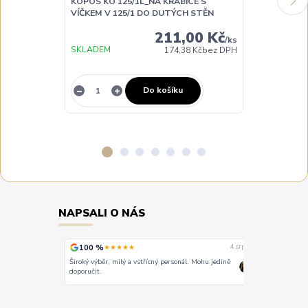
KOPOS KO 125/1L_NA KRABICE S
KOPOS KPRL 
VÍČKEM V 125/1 DO DUTÝCH STĚN
UNIVERZÁLNÍ
211,00 Kč
/
ks
SKLADEM
SKLADEM
174,38 Kč
bez DPH
Do košíku
NAPSALI O NÁS
100 %
100 %
★★★★★
★
4. srpna
4. srpna
Široký výběr, milý a vstřícný personál. Mohu jedině
Vše super
doporučit.