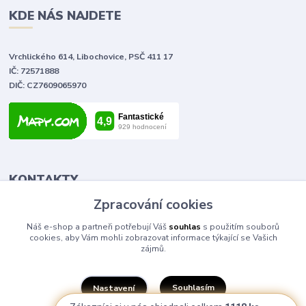
KDE NÁS NAJDETE
Vrchlického 614, Libochovice, PSČ 411 17
IČ: 72571888
DIČ: CZ7609065970
KONTAKTY
Zpracování cookies
Tomáš Vlček
Náš e-shop a partneři potřebují Váš
souhlas
s použitím souborů
+420 702 090 443
cookies, aby Vám mohli zobrazovat informace týkající se Vašich
volejte od 9,00 - 20,00 hod
zájmů.
info@elektromaterial.cz
Souhlasím
Nastavení