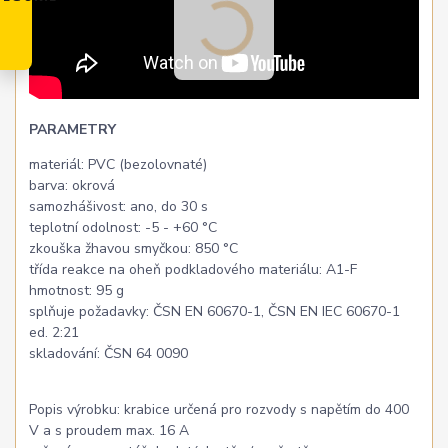
PARAMETRY
materiál: PVC (bezolovnaté)
barva: okrová
samozhášivost: ano, do 30 s
teplotní odolnost: -5 - +60 °C
zkouška žhavou smyčkou: 850 °C
třída reakce na oheň podkladového materiálu: A1-F
hmotnost: 95 g
splňuje požadavky: ČSN EN 60670-1, ČSN EN IEC 60670-1
ed. 2:21
skladování: ČSN 64 0090
Popis výrobku: krabice určená pro rozvody s napětím do 400
V a s proudem max. 16 A