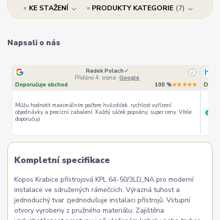
KE STAŽENÍ
PRODUKTY KATEGORIE
7
Napsali o nás
Radek Polach
✓
i
Přidáno 4. srpna
·
Google
Doporučuje obchod
100 %
★★★★★
Dopor
Můžu hodnotit maximálním počtem hvězdiček, rychlost vyřízení
objednávky a precizní zabalení. Každý sáček popsány, super ceny. Vřele
ryc
+
doporučuji
Kompletní specifikace
Kopos Krabice přístrojová KPL 64-50/3LD_NA pro moderní
instalace ve sdružených rámečcích. Výrazná tuhost a
jednoduchý tvar zjednodušuje instalaci přístrojů. Vstupní
otvory vyrobeny z pružného materiálu. Zajištěna