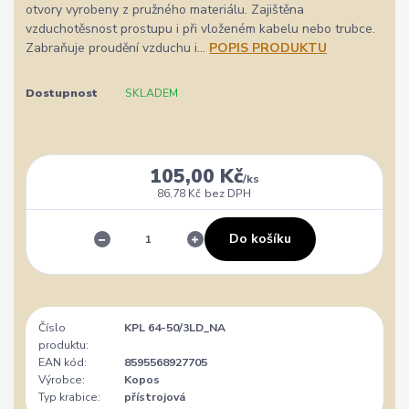
otvory vyrobeny z pružného materiálu. Zajištěna
vzduchotěsnost prostupu i při vloženém kabelu nebo trubce.
Zabraňuje proudění vzduchu i...
POPIS PRODUKTU
Dostupnost
SKLADEM
105,00 Kč
/
ks
86,78 Kč
bez DPH
Do košíku
Číslo
KPL 64-50/3LD_NA
produktu:
EAN kód:
8595568927705
Výrobce:
Kopos
Typ krabice:
přístrojová