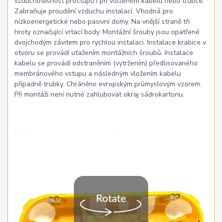
vzduchotěsnost prostupu i při vloženém kabelu nebo trubce.
Zabraňuje proudění vzduchu instalací. Vhodná pro
nízkoenergetické nebo pasivní domy. Na vnější straně tři
hroty označující vrtací body. Montážní šrouby jsou opatřené
dvojchodým závitem pro rychlou instalaci. Instalace krabice v
otvoru se provádí utažením montážních šroubů. Instalace
kabelu se provádí odstraněním (vytržením) předlisovaného
membránového vstupu a následným vložením kabelu
případně trubky. Chráněno evropským průmyslovým vzorem.
Při montáži není nutné zahlubovat okraj sádrokartonu.