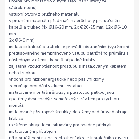
určená pro montáž do dutých stěn (např. stěny ze
sádrokartonu)
vstupní otvory z pružného materiálu
v pružném materiálu předznačeny průchody pro utěsnění
kabelů a trubek (4x Ø16-20 mm, 2x Ø20-25 mm, 12x Ø6-10
mm,
2x Ø6-9 mm)
instalace kabelů a trubek se provádí odstraněním (vytržením)
předlisovaného membránového vstupu patřičného průměru a
následným vložením kabelů případně trubky
zajištěna vzduchotěsnost prostupu s instalovaným kabelem
nebo trubkou
vhodná pro nízkoenergetické nebo pasivní domy
zabraňuje proudění vzduchu instalací
instalované montážní šrouby s plastovou patkou jsou
opatřeny dvouchodým samořezným závitem pro rychlou
montáž
instalované přístrojové šroubky, dotaženy pod úroveň okraje
krabice
rozšířené okraje lemu situovány pro snadné překrytí
instalovaným přístrojem
při montáži není nutné zahloubení okraje instalačního otvoru