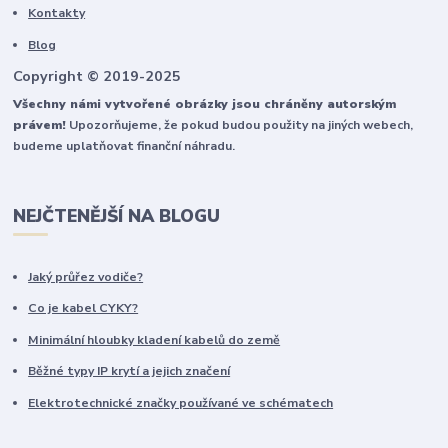
Kontakty
Blog
Copyright © 2019-2025
Všechny námi vytvořené obrázky jsou chráněny autorským
právem!
Upozorňujeme, že pokud budou použity na jiných webech,
budeme uplatňovat finanční náhradu.
NEJČTENĚJŠÍ NA BLOGU
Jaký průřez vodiče?
Co je kabel CYKY?
Minimální hloubky kladení kabelů do země
Běžné typy IP krytí a jejich značení
Elektrotechnické značky používané ve schématech