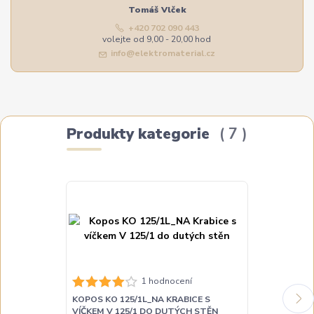
Tomáš Vlček
+420 702 090 443
volejte od 9,00 - 20,00 hod
info@elektromaterial.cz
Produkty kategorie
7
1 hodnocení
KOPOS KO 125/1L_NA KRABICE S
KOPOS KPRL 
VÍČKEM V 125/1 DO DUTÝCH STĚN
UNIVERZÁLNÍ