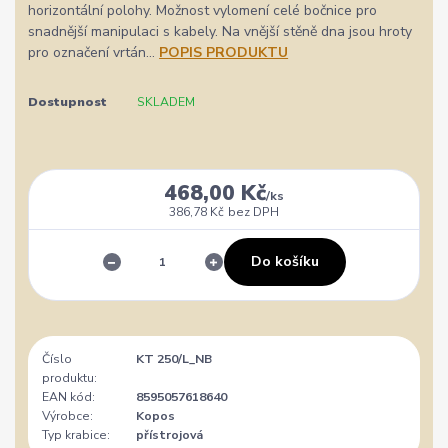
horizontální polohy. Možnost vylomení celé bočnice pro
snadnější manipulaci s kabely. Na vnější stěně dna jsou hroty
pro označení vrtán...
POPIS PRODUKTU
Dostupnost
SKLADEM
468,00 Kč
/
ks
386,78 Kč
bez DPH
Do košíku
Číslo
KT 250/L_NB
produktu:
EAN kód:
8595057618640
Výrobce:
Kopos
Typ krabice:
přístrojová