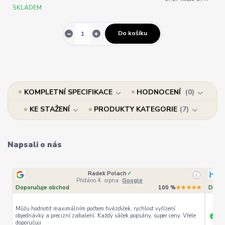
SKLADEM
Do košíku
KOMPLETNÍ SPECIFIKACE
HODNOCENÍ
0
KE STAŽENÍ
PRODUKTY KATEGORIE
7
Napsali o nás
Radek Polach
✓
i
Přidáno 4. srpna
·
Google
Doporučuje obchod
100 %
★★★★★
Dopor
Můžu hodnotit maximálním počtem hvězdiček, rychlost vyřízení
objednávky a precizní zabalení. Každý sáček popsány, super ceny. Vřele
ryc
+
doporučuji