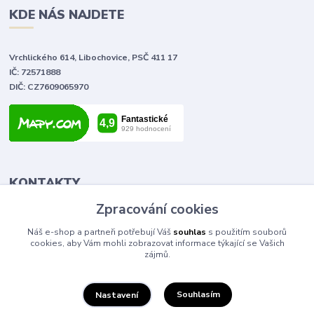
KDE NÁS NAJDETE
Vrchlického 614, Libochovice, PSČ 411 17
IČ: 72571888
DIČ: CZ7609065970
KONTAKTY
Zpracování cookies
Tomáš Vlček
Náš e-shop a partneři potřebují Váš
souhlas
s použitím souborů
+420 702 090 443
cookies, aby Vám mohli zobrazovat informace týkající se Vašich
volejte od 9,00 - 20,00 hod
zájmů.
info@elektromaterial.cz
Souhlasím
Nastavení