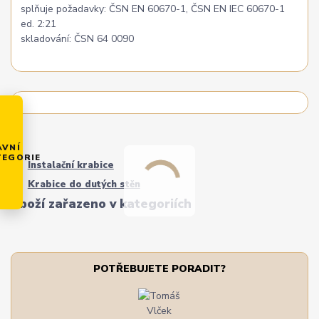
splňuje požadavky: ČSN EN 60670-1, ČSN EN IEC 60670-1
ed. 2:21
skladování: ČSN 64 0090
AVNÍ
TEGORIE
Instalační krabice
Krabice do dutých stěn
Zboží zařazeno v kategoriích
POTŘEBUJETE PORADIT?