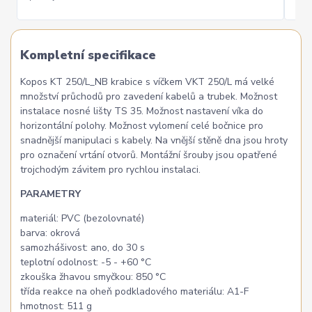
Kompletní specifikace
Kopos KT 250/L_NB krabice s víčkem VKT 250/L má velké
množství průchodů pro zavedení kabelů a trubek. Možnost
instalace nosné lišty TS 35. Možnost nastavení víka do
horizontální polohy. Možnost vylomení celé bočnice pro
snadnější manipulaci s kabely. Na vnější stěně dna jsou hroty
pro označení vrtání otvorů. Montážní šrouby jsou opatřené
trojchodým závitem pro rychlou instalaci.
PARAMETRY
materiál: PVC (bezolovnaté)
barva: okrová
samozhášivost: ano, do 30 s
teplotní odolnost: -5 - +60 °C
zkouška žhavou smyčkou: 850 °C
třída reakce na oheň podkladového materiálu: A1-F
hmotnost: 511 g