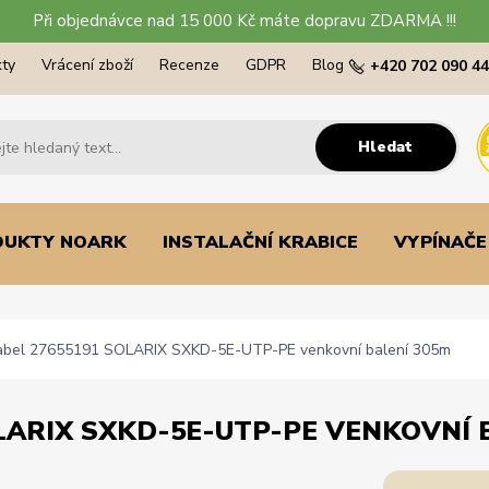
Při objednávce nad 15 000 Kč máte dopravu ZDARMA !!!
ty
Vrácení zboží
Recenze
GDPR
Blog
+420 702 090 4
Hledat
DUKTY NOARK
INSTALAČNÍ KRABICE
VYPÍNAČE
kabel 27655191 SOLARIX SXKD-5E-UTP-PE venkovní balení 305m
LARIX SXKD-5E-UTP-PE VENKOVNÍ 