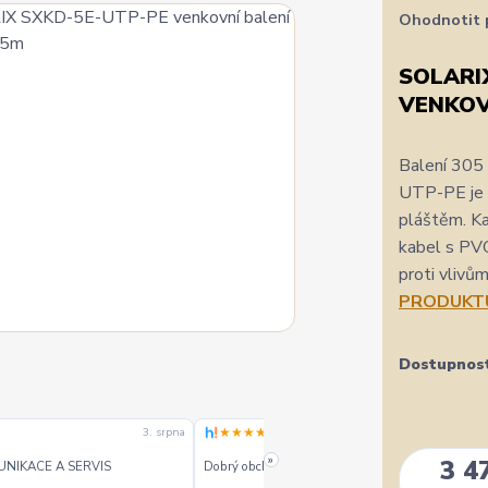
Ohodnotit 
SOLARIX
VENKOV
Balení 305
UTP-PE je 
pláštěm. Ka
kabel s PV
proti vlivů
PRODUKT
Dostupnos
★★★★★
3. srpna
3. srpn
»
3 4
UNIKACE A SERVIS
Dobrý obchod dobré ceny - doporučuji.