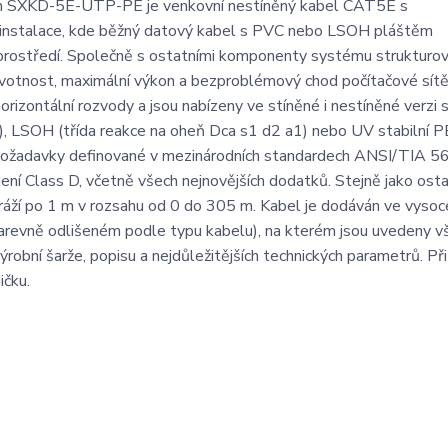
ním SXKD-5E-UTP-PE je venkovní nestíněný kabel CAT5E s
í instalace, kde běžný datový kabel s PVC nebo LSOH pláštěm
 prostředí. Společně s ostatními komponenty systému strukturo
 životnost, maximální výkon a bezproblémový chod počítačové sítě
orizontální rozvody a jsou nabízeny ve stíněné i nestíněné verzi 
), LSOH (třída reakce na oheň Dca s1 d2 a1) nebo UV stabilní PE
 požadavky definované v mezinárodních standardech ANSI/TIA 5
ní Class D, včetně všech nejnovějších dodatků. Stejně jako osta
áží po 1 m v rozsahu od 0 do 305 m. Kabel je dodáván ve vysoc
revně odlišeném podle typu kabelu), na kterém jsou uvedeny v
obní šarže, popisu a nejdůležitějších technických parametrů. Při
ičku.