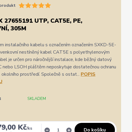
produkt
 27655191 UTP, CAT5E, PE,
NÍ, 305M
 m instalačního kabelu s označením označením SXKD-5E-
venkovní nestíněný kabel CAT5E s polyethylenovým
bel je určen pro náročnější instalace, kde běžný datový
C nebo LSOH pláštěm neposkytuje dostatečnou ochranu
m okolního prostředí. Společně s ostat...
POPIS
U
t
SKLADEM
★★★★★
★★★★★
a
1. srpna
zatím se mi zdá z několika d
79,00 Kč
rychlost a kvalitu objednavky
/
ks
nejlepších
Do košíku