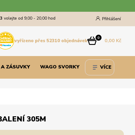
43
volejte od 9,00 - 20,00 hod
Přihlášení
0
0,00 Kč
vyřízeno přes 52310 objednávek
 A ZÁSUVKY
WAGO SVORKY
VÍCE
BALENÍ 305M