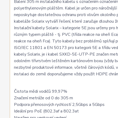
Balení 305 m instalačního kabelu s označením označe
polyethylenovým pláštěm. Kabel je určen pro náročnějš
neposkytuje dostatečnou ochranu proti vlivům okolního
kabeláže Solarix vytváří řešení, které zaručuje dlouhou
Instalační kabely Solarix – kategorie 5E jsou určeny pro h
různým typem pláště - tj. PVC (třída reakce na oheň Eca
reakce na oheň Fca). Tyto kabely bez problémů splňují
ISO/IEC 11801 a EN 50173 pro kategorii 5E a třídu vede
kabely Solarix, je i kabel SXKD-5E-UTP-PE značen metr
odolném třívrstvém leštěném kartónovém boxu (vždy ba
nezbytné produktové informace, včetně čárových kódů, výr
instalaci do země doporučujeme vždy použít HDPE chrán
Čistota mědi vodičů 99,97%
Značení metráže od 0 do 305 m
Podpora přenosových rychlostí 2,5Gbps a 5Gbps
Ideální pro PoE (802.3af a 802.3at
Navržen pro venkovní vedení