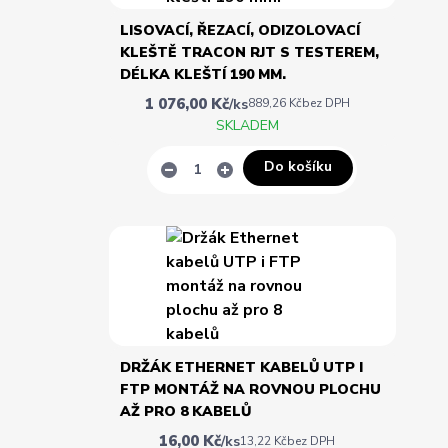
LISOVACÍ, ŘEZACÍ, ODIZOLOVACÍ
KLEŠTĚ TRACON RJT S TESTEREM,
DÉLKA KLEŠTÍ 190 MM.
1 076,00 Kč
/
ks
889,26 Kč
bez DPH
SKLADEM
Do košíku
DRŽÁK ETHERNET KABELŮ UTP I
FTP MONTÁŽ NA ROVNOU PLOCHU
AŽ PRO 8 KABELŮ
16,00 Kč
/
ks
13,22 Kč
bez DPH