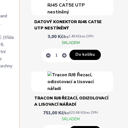
vané
DATOVÝ KONEKTOR RJ45 CAT5E
.
UTP NESTÍNĚNÝ
s
3,00 Kč
/
ks
2,48 Kč
bez DPH
 (třída
SKLADEM
68,
tní
Do košíku
e
šechny
TRACON RJ8 ŘEZACÍ, ODIZOLOVACÍ
A LISOVACÍ NÁŘADÍ
751,00 Kč
/
ks
620,66 Kč
bez DPH
SKLADEM