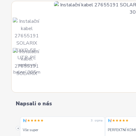
Napsali o nás
★★★★★
★★★★★
4. srpna
3. srpna
. Mohu
«
Vše super
PERFEKTNÍ KOM