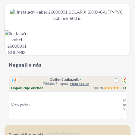
Napsali o nás
Ověřený zákazník
✓
i
Přidáno 7. srpna
·
Heureka.cz
Doporučuje obchod
100 %
★★★★★
Doporu
Můžu ho
Vče v pořádku.
objedná
Vřele d
Ohodnotit produkt