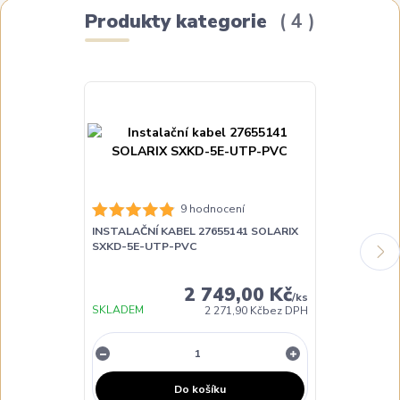
Produkty kategorie
4
9 hodnocení
INSTALAČNÍ KABEL 27655141 SOLARIX
INSTALAČNÍ K
SXKD-5E-UTP-PVC
SXKD-5E-FT
2 749,00 Kč
/
ks
SKLADEM
SKLADEM
2 271,90 Kč
bez DPH
Do košíku