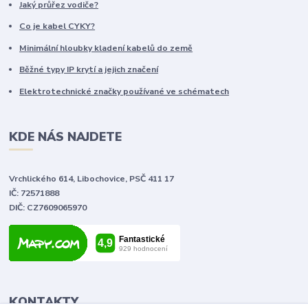
Jaký průřez vodiče?
Co je kabel CYKY?
Minimální hloubky kladení kabelů do země
Běžné typy IP krytí a jejich značení
Elektrotechnické značky používané ve schématech
KDE NÁS NAJDETE
Vrchlického 614, Libochovice, PSČ 411 17
IČ: 72571888
DIČ: CZ7609065970
KONTAKTY