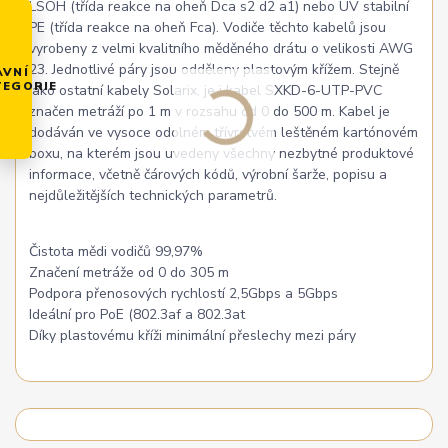
LSOH (třída reakce na oheň Dca s2 d2 a1) nebo UV stabilní
PE (třída reakce na oheň Fca). Vodiče těchto kabelů jsou
vyrobeny z velmi kvalitního měděného drátu o velikosti AWG
23. Jednotlivé páry jsou odděleny plastovým křížem. Stejně
AVNÍ
TEGORIE
jako ostatní kabely Solarix, je i kabel SXKD-6-UTP-PVC
značen metráží po 1 m v rozsahu od 0 do 500 m. Kabel je
dodáván ve vysoce odolném třívrstvém leštěném kartónovém
boxu, na kterém jsou uvedeny všechny nezbytné produktové
informace, včetně čárových kódů, výrobní šarže, popisu a
nejdůležitějších technických parametrů.
Čistota mědi vodičů 99,97%
Značení metráže od 0 do 305 m
Podpora přenosových rychlostí 2,5Gbps a 5Gbps
Ideální pro PoE (802.3af a 802.3at
Díky plastovému kříži minimální přeslechy mezi páry