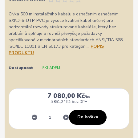
Cívka 500 m instalačního kabelu s označením označením
SXKD-6-UTP-PVC je vysoce kvalitní kabel určený pro
horizontální rozvody strukturované kabeláže, který bez
problémů splňuje a rovněž převyšuje požadavky
specifikované v mezinárodních standardech ANSI/TIA 568,
ISO/IEC 11801 a EN 50173 pro kategorii...
POPIS
PRODUKTU
Dostupnost
SKLADEM
7 080,00 Kč
/
ks
5 851,24 Kč
bez DPH
Do košíku