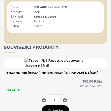
Číslo
SOLARIX SXKD-6-UTP-
produktu:
PVC
EAN kód:
8595684701098
Výrobce:
Solarix
balení:
500 m
SOUVISEJÍCÍ PRODUKTY
TRACON RJ8 ŘEZACÍ, ODIZOLOVACÍ A LISOVACÍ NÁŘADÍ
751,00 Kč
/
ks
620,66 Kč
bez DPH
SKLADEM
Do košíku