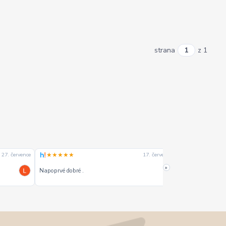
strana
z 1
★★★★★
★★★★☆
27. července
17. července
»
Napoprvé dobré .
Dobrý