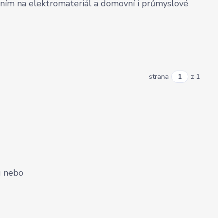
ením na elektromateriál a domovní i průmyslové
strana
z 1
u nebo