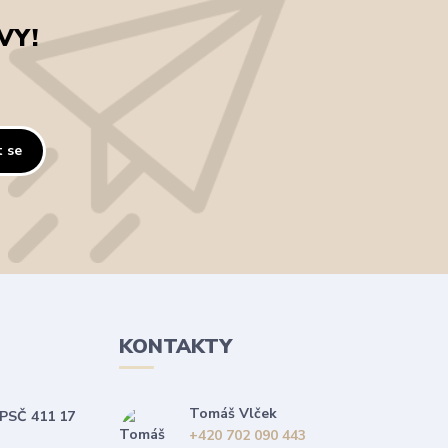
VY!
t se
KONTAKTY
Tomáš Vlček
 PSČ 411 17
+420 702 090 443