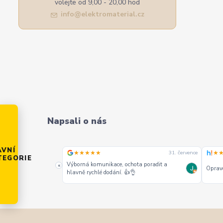
volejte od 9,00 - 20,00 hod
info@elektromaterial.cz
Napsali o nás
AVNÍ
★★★★★
★
31. července
31. července
TEGORIE
alších jako jeden z
Výborná komunikace, ochota poradit a
«
Opravd
hlavně rychlé dodání. 👍👌