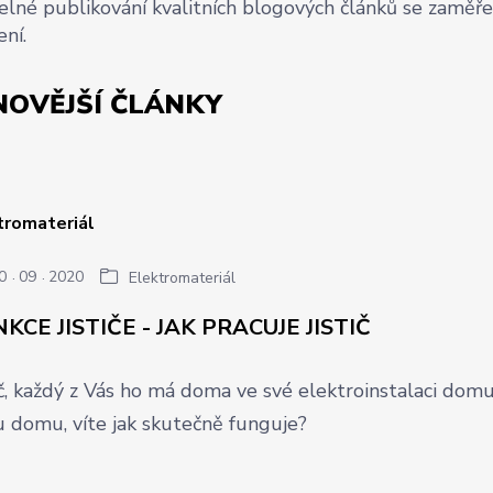
elné publikování kvalitních blogových článků se zaměř
ení.
NOVĚJŠÍ ČLÁNKY
0
09
2020
Elektromateriál
KCE JISTIČE - JAK PRACUJE JISTIČ
ič, každý z Vás ho má doma ve své elektroinstalaci dom
u domu, víte jak skutečně funguje?