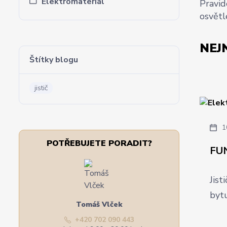
Elektromateriál
Pravid
osvětl
NEJ
Štítky blogu
jistič
1
POTŘEBUJETE PORADIT?
FUN
Jist
byt
Tomáš Vlček
+420 702 090 443