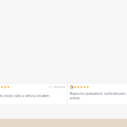
★★★★
★★★★★
27. července
Naprostá spokojenost, rychle doruceni,
u široký výbě a většina skladem.
ochota,