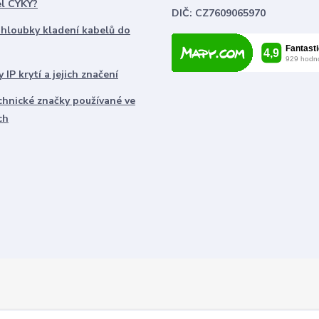
el CYKY?
DIČ: CZ7609065970
 hloubky kladení kabelů do
 IP krytí a jejich značení
chnické značky používané ve
ch