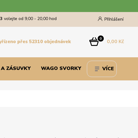
43
volejte od 9,00 - 20,00 hod
Přihlášení
0
0,00 Kč
yřízeno přes 52310 objednávek
 A ZÁSUVKY
WAGO SVORKY
VÍCE