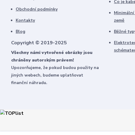
Co je kab
Obchodní podmínky
Minimální
Kontakty
země
Blog
Běžné typy
Copyright © 2019-2025
Elektrote
schémate
Všechny námi vytvořené obrázky jsou
chráněny autorským právem!
Upozorňujeme, že pokud budou použity na
jiných webech, budeme uplatňovat
finanční náhradu.