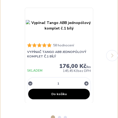
58 hodnocení
VYPÍNAČ TANGO ABB JEDNOPÓLOVÝ
VYPÍNAČ TA
KOMPLET Č.1 BÍLÝ
KOMPLET Č.1
176,00 Kč
/
ks
SKLADEM
SKLADEM
145,45 Kč
bez DPH
Do košíku