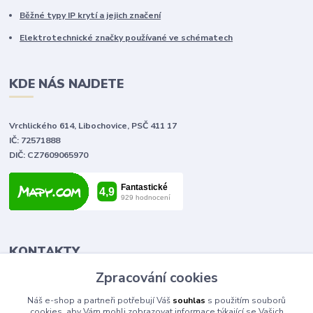
Běžné typy IP krytí a jejich značení
Elektrotechnické značky používané ve schématech
KDE NÁS NAJDETE
Vrchlického 614, Libochovice, PSČ 411 17
IČ: 72571888
DIČ: CZ7609065970
KONTAKTY
Zpracování cookies
Tomáš Vlček
Náš e-shop a partneři potřebují Váš
souhlas
s použitím souborů
+420 702 090 443
cookies, aby Vám mohli zobrazovat informace týkající se Vašich