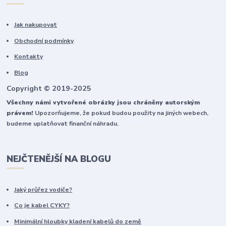
Jak nakupovat
Obchodní podmínky
Kontakty
Blog
Copyright © 2019-2025
Všechny námi vytvořené obrázky jsou chráněny autorským
právem!
Upozorňujeme, že pokud budou použity na jiných webech,
budeme uplatňovat finanční náhradu.
NEJČTENĚJŠÍ NA BLOGU
Jaký průřez vodiče?
Co je kabel CYKY?
Minimální hloubky kladení kabelů do země