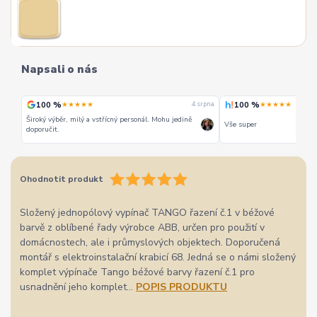
Napsali o nás
100 %
100 %
★★★★★
★★★★★
 srpna
4. srpna
Široký výběr, milý a vstřícný personál. Mohu jedině
Vše super
doporučit.
Ohodnotit produkt
Složený jednopólový vypínač TANGO řazení č.1 v béžové
barvě z oblíbené řady výrobce ABB, určen pro použití v
domácnostech, ale i průmyslových objektech. Doporučená
montář s elektroinstalační krabicí 68. Jedná se o námi složený
komplet výpínače Tango béžové barvy řazení č.1 pro
usnadnění jeho komplet...
POPIS PRODUKTU