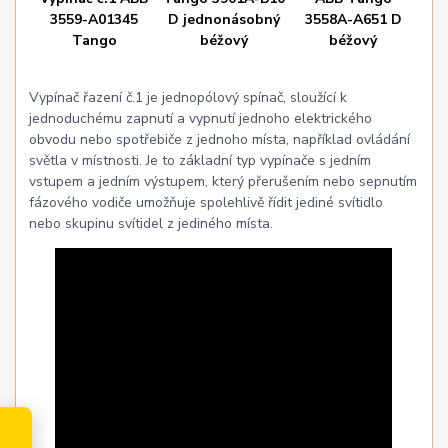
Vypínač řazení č.1 je jednopólový spínač, sloužící k
jednoduchému zapnutí a vypnutí jednoho elektrického
obvodu nebo spotřebiče z jednoho místa, například ovládání
světla v místnosti. Je to základní typ vypínače s jedním
vstupem a jedním výstupem, který přerušením nebo sepnutím
fázového vodiče umožňuje spolehlivě řídit jediné svítidlo
nebo skupinu svítidel z jediného místa.