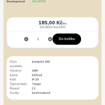
Dostupnost
SKLADEM
185,00 Kč
/
ks
152,89 Kč
bez DPH
Do košíku
Číslo
komplet 002
produktu:
Výrobce:
ABB
barva:
béžová
Krytí:
IP 20
Typová řada:
Tango
Řazení:
č.1
Svorky:
bezšroubové