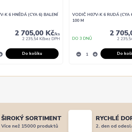
V-K 6 HNĚDÁ (CYA 6) BALENÍ
VODIČ H07V-K 6 RUDÁ (CYA 6
100 M
2 705,00 Kč
2 705,
/
ks
DO 3 DNŮ
2 235,54 Kč
bez DPH
2 235,5
Do košíku
Do koš
ŠIROKÝ SORTIMENT
RYCHLÉ DO
Více než 15000 produktů
2. den od odesl