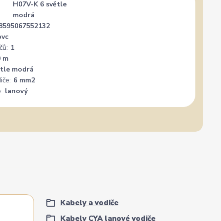
H07V-K 6 světle
modrá
8595067552132
pvc
čů:
1
0 m
ětle modrá
iče:
6 mm2
:
lanový
Kabely a vodiče
Kabely CYA lanové vodiče