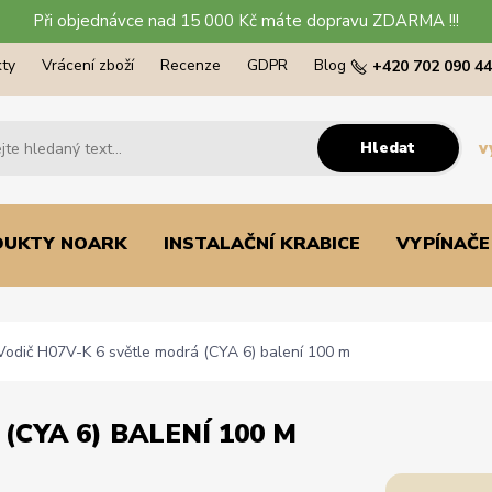
Při objednávce nad 15 000 Kč máte dopravu ZDARMA !!!
ty
Vrácení zboží
Recenze
GDPR
Blog
+420 702 090 4
Hledat
v
DUKTY NOARK
INSTALAČNÍ KRABICE
VYPÍNAČE
odič H07V-K 6 světle modrá (CYA 6) balení 100 m
(CYA 6) BALENÍ 100 M