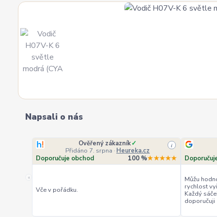
Napsali o nás
Ověřený zákazník
✓
i
Přidáno 7. srpna
·
Heureka.cz
Doporučuje obchod
100 %
★★★★★
Doporučuj
«
Můžu hodno
rychlost vy
Vče v pořádku.
Každý sáče
doporučuji