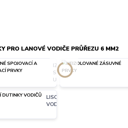
Y PRO LANOVÉ VODIČE PRŮŘEZU 6 MM2
É
IZOLOVANÉ
A
SPOJOVACÍ A
 PRVKY
UKONČOVACÍ PRVKY
ZÁSUVNÉ
LISOVACÍ DUTINKY
STON
VODIČŮ