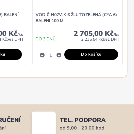
) BALENÍ
VODIČ H07V-K 6 ŽLUTOZELENÁ (CYA 6)
BALENÍ 100 M
00 Kč
2 705,00 Kč
/
ks
/
ks
DO 3 DNŮ
4 Kč
bez DPH
2 235,54 Kč
bez DPH
íku
Do košíku
RUČENÍ
TEL. PODPORA
ání
od 9,00 - 20,00 hod