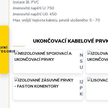
Izolace žil: PVC
Jmenovité napětí U: 750
Jmenovité napětí U0: 450
Max. vnější teplota kabelu, pevně uloženého: 5 - 70
UKONČOVACÍ KABELOVÉ PRVK
AVNÍ
TEGORIE
NEIZOLOVAN
SPOJOVACÍ 
UKONČOVACÍ
IZOLOVANÉ 
PRVKY - FA
KONENTORY