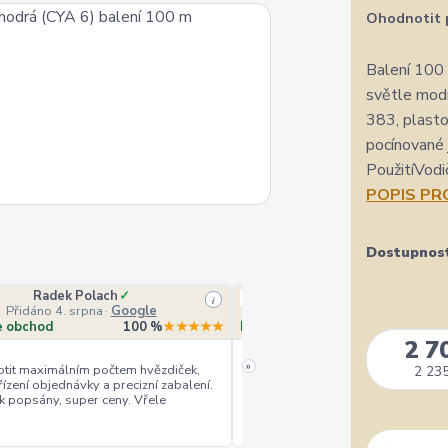
Ohodnotit 
Balení 100
světle mod
383, plasto
pocínované 
PoužitíVodi
POPIS P
Dostupnos
Radek Polach
✓
Ověřený zákazník
i
Přidáno 4. srpna
·
Google
Přidáno 4. srpna
·
Heurek
e obchod
100 %
★★★★★
Doporučuje obchod
10
2 7
»
tit maximálním počtem hvězdiček,
2 235
řízení objednávky a precizní zabalení.
rychlé vyřízení
ceny
+
+
k popsány, super ceny. Vřele