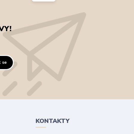
VY!
t se
KONTAKTY