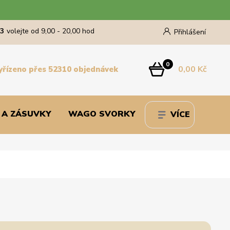
43
volejte od 9,00 - 20,00 hod
Přihlášení
0
0,00 Kč
yřízeno přes 52310 objednávek
 A ZÁSUVKY
WAGO SVORKY
VÍCE