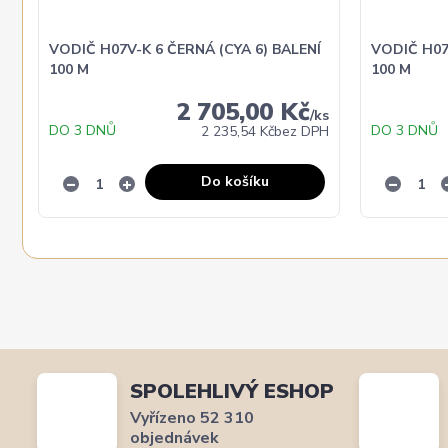
VODIČ H07V-K 6 ČERNÁ (CYA 6) BALENÍ
VODIČ H07
100 M
100 M
2 705,00 Kč
/
ks
DO 3 DNŮ
DO 3 DNŮ
2 235,54 Kč
bez DPH
Do košíku
SPOLEHLIVÝ ESHOP
Vyřízeno 52 310
objednávek