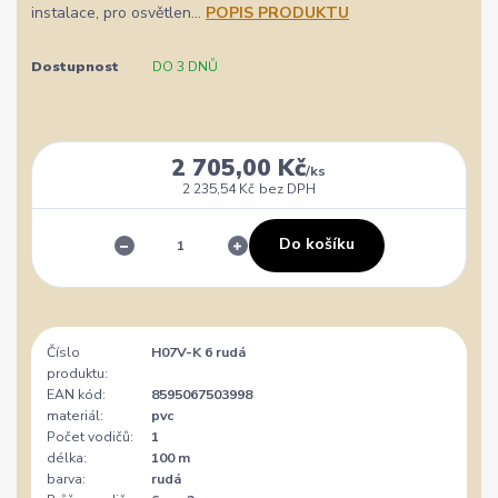
instalace, pro osvětlen...
POPIS PRODUKTU
Dostupnost
DO 3 DNŮ
2 705,00 Kč
/
ks
2 235,54 Kč
bez DPH
Do košíku
Číslo
H07V-K 6 rudá
produktu:
EAN kód:
8595067503998
materiál:
pvc
Počet vodičů:
1
délka:
100 m
barva:
rudá