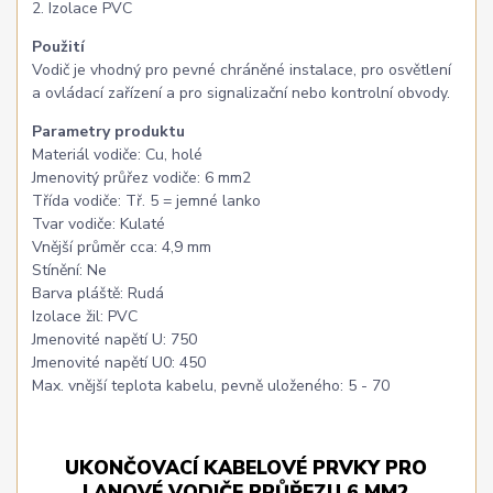
2. Izolace PVC
Použití
Vodič je vhodný pro pevné chráněné instalace, pro osvětlení
a ovládací zařízení a pro signalizační nebo kontrolní obvody.
Parametry produktu
Materiál vodiče: Cu, holé
Jmenovitý průřez vodiče: 6 mm2
Třída vodiče: Tř. 5 = jemné lanko
Tvar vodiče: Kulaté
Vnější průměr cca: 4,9 mm
Stínění: Ne
Barva pláště: Rudá
Izolace žil: PVC
Jmenovité napětí U: 750
Jmenovité napětí U0: 450
Max. vnější teplota kabelu, pevně uloženého: 5 - 70
UKONČOVACÍ KABELOVÉ PRVKY PRO
LANOVÉ VODIČE PRŮŘEZU 6 MM2