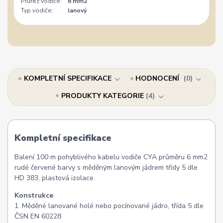
Průřez vodiče:
6 mm2
Typ vodiče:
lanový
KOMPLETNÍ SPECIFIKACE
HODNOCENÍ
0
PRODUKTY KATEGORIE
4
Kompletní specifikace
Balení 100 m pohyblivého kabelu vodiče CYA průměru 6 mm2
rudé červené barvy s měděným lanovým jádrem třídy 5 dle
HD 383, plastová izolace.
Konstrukce
1. Měděné lanované holé nebo pocínované jádro, třída 5 dle
ČSN EN 60228