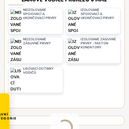
NEIZOLOVANÉ
IZOLOVANÉ
SPOJOVACÍ A
SPOJOVACÍ A
UKONČOVACÍ PRVKY
UKONČOVACÍ PRVKY
NEIZOLOVANÉ
IZOLOVANÉ ZÁSUVNÉ
ZÁSUVNÉ PRVKY
PRVKY - FASTON
KONENTORY
LISOVACÍ DUTINKY
VODIČŮ
AVNÍ
TEGORIE