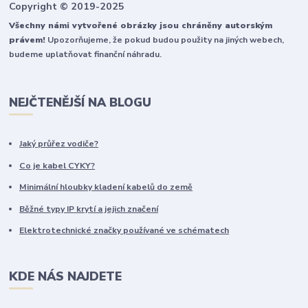
Copyright © 2019-2025
Všechny námi vytvořené obrázky jsou chráněny autorským
právem!
Upozorňujeme, že pokud budou použity na jiných webech,
budeme uplatňovat finanční náhradu.
NEJČTENĚJŠÍ NA BLOGU
Jaký průřez vodiče?
Co je kabel CYKY?
Minimální hloubky kladení kabelů do země
Běžné typy IP krytí a jejich značení
Elektrotechnické značky používané ve schématech
KDE NÁS NAJDETE