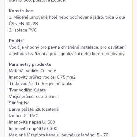
dle HD 383, plastová izolace.
Konstrukce
1. Měděné lanované holé nebo pocínované jádro, třída 5 dle
ČSN EN 60228
2. Izolace PVC
Použití
Vodič je vhodný pro pevné chráněné instalace, pro osvětlení
a ovládací zařízení a pro signalizační nebo kontrolní obvody.
Parametry produktu
Materiál vodiče: Cu, holé
Jmenovitý průřez vodiče: 0,75 mm2
Třída vodiče: Tř. 5 = jemné lanko
Tvar vodiče: Kulaté
Vnější průměr cca: 2,6 mm
Stínění: Ne
Barva pláště: Žlutozelená
Izolace žil: PVC
Jmenovité napětí U: 500
Jmenovité napětí U0: 300
Max. vnější teplota kabelu, pevně uloženého: 5 - 70