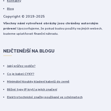
Kontakty
Blog
Copyright © 2019-2025
Všechny námi vytvořené obrázky jsou chráněny autorským
právem!
Upozorňujeme, že pokud budou použity na jiných webech,
budeme uplatňovat finanční náhradu.
NEJČTENĚJŠÍ NA BLOGU
Jaký průřez vodiče?
Co je kabel CYKY?
Minimální hloubky kladení kabelů do země
Běžné typy IP krytí a jejich značení
Elektrotechnické značky používané ve schématech