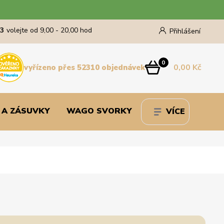
43
volejte od 9,00 - 20,00 hod
Přihlášení
0
0,00 Kč
vyřízeno přes 52310 objednávek
 A ZÁSUVKY
WAGO SVORKY
VÍCE