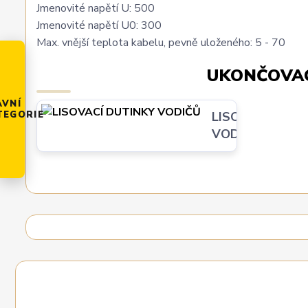
Jmenovité napětí U: 500
Jmenovité napětí U0: 300
Max. vnější teplota kabelu, pevně uloženého: 5 - 70
UKONČOVAC
AVNÍ
TEGORIE
LISOVACÍ DUTI
VODIČŮ