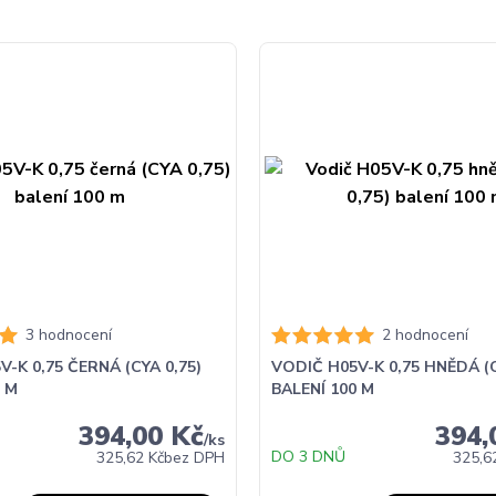
3 hodnocení
2 hodnocení
-K 0,75 ČERNÁ (CYA 0,75)
VODIČ H05V-K 0,75 HNĚDÁ (C
0 M
BALENÍ 100 M
394,00 Kč
394,
/
ks
DO 3 DNŮ
325,62 Kč
bez DPH
325,6