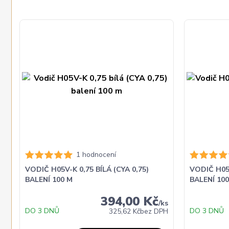
1 hodnocení
VODIČ H05V-K 0,75 BÍLÁ (CYA 0,75)
VODIČ H05V
BALENÍ 100 M
BALENÍ 10
394,00 Kč
/
ks
DO 3 DNŮ
DO 3 DNŮ
325,62 Kč
bez DPH