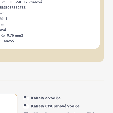
uktu:
H05V-K 0,75 fialová
8595067582788
pvc
čů:
1
0 m
lová
iče:
0,75 mm2
:
lanový
Kabely a vodiče
Kabely CYA lanové vodiče