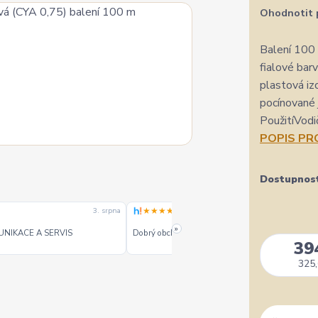
Ohodnotit 
Balení 100
fialové bar
plastová iz
pocínované 
PoužitíVodič
POPIS P
Dostupnos
★★★★★
3. srpna
3. srpn
»
UNIKACE A SERVIS
Dobrý obchod dobré ceny - doporučuji.
39
325,