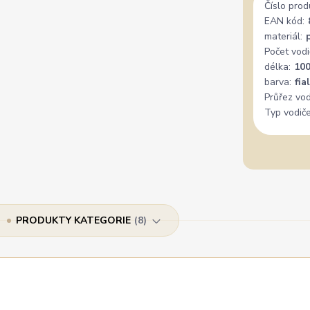
Číslo prod
EAN kód:
materiál:
Počet vodi
délka:
10
barva:
fia
Průřez vod
Typ vodiče
PRODUKTY KATEGORIE
8