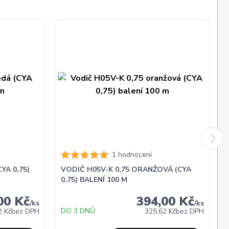
1 hodnocení
YA 0,75)
VODIČ H05V-K 0,75 ORANŽOVÁ (CYA
0,75) BALENÍ 100 M
00 Kč
394,00 Kč
/
ks
/
ks
DO 3 DNŮ
2 Kč
bez DPH
325,62 Kč
bez DPH