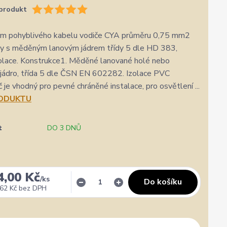
produkt
 m pohyblivého kabelu vodiče CYA průměru 0,75 mm2
vy s měděným lanovým jádrem třídy 5 dle HD 383,
olace. Konstrukce1. Měděné lanované holé nebo
jádro, třída 5 dle ČSN EN 602282. Izolace PVC
 je vhodný pro pevné chráněné instalace, pro osvětlení ...
RODUKTU
t
DO 3 DNŮ
★★★★★
★★★★★
a
1. srpna
zatím se mi zdá z několika d
rychlost a kvalitu objednavky
nejlepších
4,00 Kč
/
ks
Do košíku
62 Kč
bez DPH