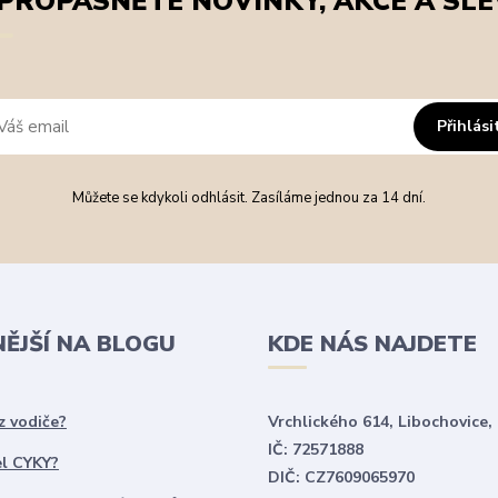
PROPÁSNĚTE NOVINKY, AKCE A SLE
Přihlási
Můžete se kdykoli odhlásit. Zasíláme jednou za 14 dní.
NĚJŠÍ NA BLOGU
KDE NÁS NAJDETE
z vodiče?
Vrchlického 614, Libochovice,
IČ: 72571888
el CYKY?
DIČ: CZ7609065970