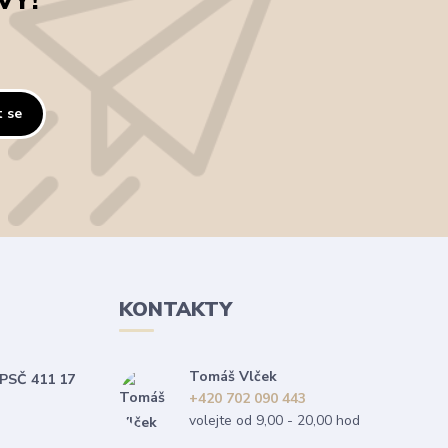
VY!
t se
KONTAKTY
Tomáš Vlček
 PSČ 411 17
+420 702 090 443
volejte od 9,00 - 20,00 hod