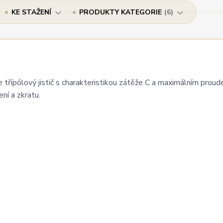
KE STAŽENÍ
PRODUKTY KATEGORIE
6
 třípólový jistič s charakteristikou zátěže C a maximálním prou
ení a zkratu.