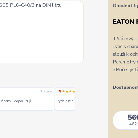
Ohodnotit 
EATON 
Třífázový j
jistič s ch
slouží k och
Parametry p
3Počet jišt
Dostupnos
★★★★★
3. srpna
1. srpn
»
é ceny - doporučuji.
rychlost a kvalitu objednavky
56
462,