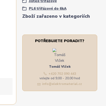
Jističe třífázové
PL6 třífázové do 6kA
Zboží zařazeno v kategoriích
POTŘEBUJETE PORADIT?
Tomáš Vlček
+420 702 090 443
volejte od 9,00 - 20,00 hod
info@elektromaterial.cz