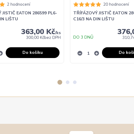
2 hodnocení
20 hodnocení
 JISTIČ EATON 286599 PL6-
TŘÍFÁZOVÝ JISTIČ EATON 28
IN LIŠTU
C16/3 NA DIN LIŠTU
363,00 Kč
376,
/
ks
DO 3 DNŮ
300,00 Kč
bez DPH
310,7
Do košíku
Do koš