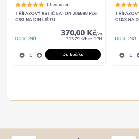
1 hodnocení
TŘÍFÁZOVÝ JISTIČ EATON 286598 PL6-
TŘÍFÁZOVÝ
C6/3 NA DIN LIŠTU
C10/3 NA D
370,00 Kč
/
ks
DO 3 DNŮ
DO 3 DNŮ
305,79 Kč
bez DPH
Do košíku