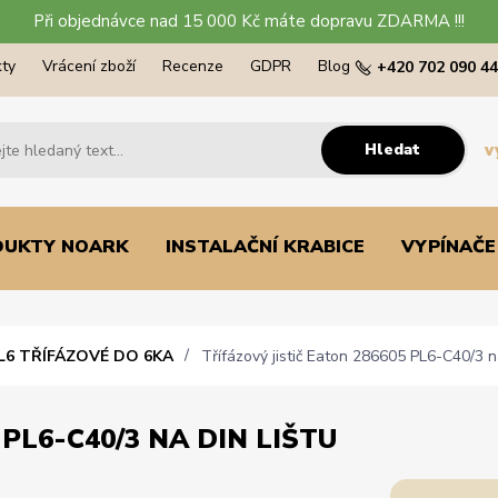
Při objednávce nad 15 000 Kč máte dopravu ZDARMA !!!
ty
Vrácení zboží
Recenze
GDPR
Blog
+420 702 090 4
Hledat
v
DUKTY NOARK
INSTALAČNÍ KRABICE
VYPÍNAČE
L6 TŘÍFÁZOVÉ DO 6KA
Třífázový jistič Eaton 286605 PL6-C40/3 n
 PL6-C40/3 NA DIN LIŠTU