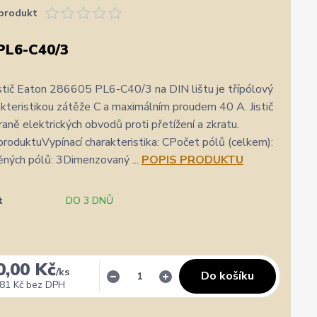
produkt
PL6-C40/3
istič Eaton 286605 PL6-C40/3 na DIN lištu je třípólový
arakteristikou zátěže C a maximálním proudem 40 A. Jistič
raně elektrických obvodů proti přetížení a zkratu.
roduktuVypínací charakteristika: CPočet pólů (celkem):
ěných pólů: 3Dimenzovaný ...
POPIS PRODUKTU
t
DO 3 DNŮ
★★★★★
★★★★★
a
31. července
zatím se mi zdá z několika dalších jako jeden z
Výborná komunikace, ochota
nejlepších
hlavně rychlé dodání. 👍👌
0,00 Kč
/
ks
Do košíku
81 Kč
bez DPH