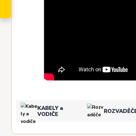
KABELY a
ROZVADĚČ
VODIČE