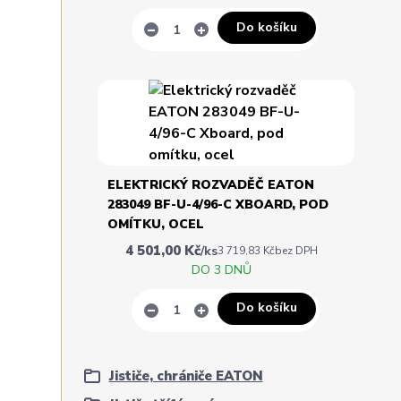
Do košíku
ELEKTRICKÝ ROZVADĚČ EATON
283049 BF-U-4/96-C XBOARD, POD
OMÍTKU, OCEL
4 501,00 Kč
/
ks
3 719,83 Kč
bez DPH
DO 3 DNŮ
Do košíku
Jističe, chrániče EATON