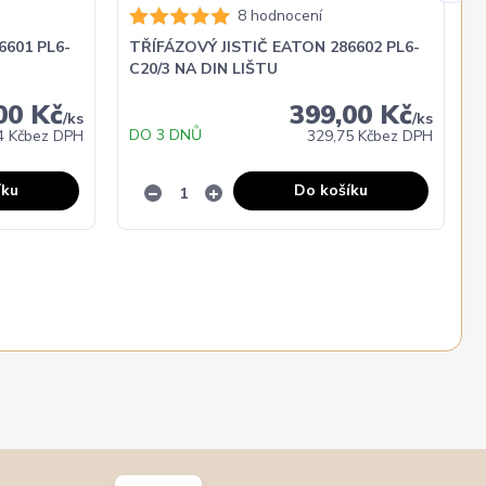
8 hodnocení
6601 PL6-
TŘÍFÁZOVÝ JISTIČ EATON 286602 PL6-
C20/3 NA DIN LIŠTU
00 Kč
399,00 Kč
/
ks
/
ks
DO 3 DNŮ
4 Kč
bez DPH
329,75 Kč
bez DPH
íku
Do košíku