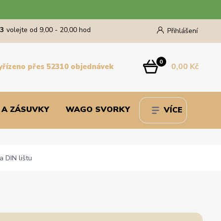
43
volejte od 9,00 - 20,00 hod
Přihlášení
0
0,00 Kč
yřízeno přes 52310 objednávek
 A ZÁSUVKY
WAGO SVORKY
VÍCE
a DIN lištu