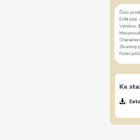
Číslo prod
EAN kód:
Výrobce:
Max.proud
Charakteri
Zkratový 
Počet pólů
Ke sta
Eato