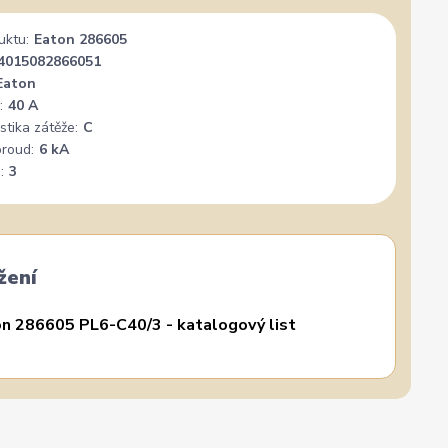
uktu:
Eaton 286605
4015082866051
Eaton
:
40 A
stika zátěže:
C
proud:
6 kA
:
3
žení
n 286605 PL6-C40/3 - katalogový list