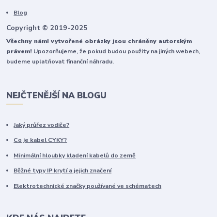
Blog
Copyright © 2019-2025
Všechny námi vytvořené obrázky jsou chráněny autorským
právem!
Upozorňujeme, že pokud budou použity na jiných webech,
budeme uplatňovat finanční náhradu.
NEJČTENĚJŠÍ NA BLOGU
Jaký průřez vodiče?
Co je kabel CYKY?
Minimální hloubky kladení kabelů do země
Běžné typy IP krytí a jejich značení
Elektrotechnické značky používané ve schématech