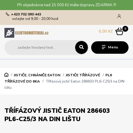
Při objednávce nad 15 000 Kč máte dopravu ZDARMA !!!
+420 702 090 443
volejte od 9,00 - 20,00 hod
0
0,00 Kč
Menu
JISTIČE, CHRÁNIČE EATON
JISTIČE TŘÍFÁZOVÉ
PL6
TŘÍFÁZOVÉ DO 6KA
Třífázový jistič Eaton 286603 PL6-C25/3 na DIN
lištu
TŘÍFÁZOVÝ JISTIČ EATON 286603
PL6-C25/3 NA DIN LIŠTU