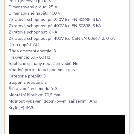
Počet jištěných pólů: 3
Dimenzovaný proud: 25 A
Dimenzované napětí: 400 V
Zkratová schopnost při 230V Icn EN 60898: 6 kA
Zkratová schopnost při 400V Icn EN 60898: 6 kA
Zkratová schopnost: 6 kA
Zkratová schopnost při 400V Icu ČSN EN 60947-2: 0 kA
Druh napětí: AC
Třída omezení energie: 3
Frekvence: 50 - 60 Hz
Společně spínaný neutrální vodič: Ne
Vhodné pro instalaci pod omítku: Ne
Kategorie přepětí: 3
Stupeň znečištění: 2
Šířka v počtech modulů: 3
Montážní hloubka: 70,5 mm
Možnost vybavení doplňkovými zařízeními: Ano
Krytí (IP): IP20