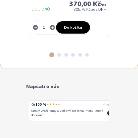
370,00 Kč
/
ks
DO 3 DNŮ
DO 3 DNŮ
305,79 Kč
bez DPH
Do košíku
Napsali o nás
100 %
100 %
★★★★★
★
4. srpna
4. srpna
Široký výběr, milý a vstřícný personál. Mohu jedině
Vše super
doporučit.