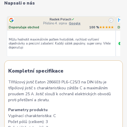
Napsali o nás
Radek Polach
✓
i
Přidáno 4. srpna
·
Google
Doporučuje obchod
100 %
★★★★★
Dopor
Můžu hodnotit maximálním počtem hvězdiček, rychlost vyřízení
objednávky a precizní zabalení. Každý sáček popsány, super ceny. Vřele
ryc
+
doporučuji
Kompletní specifikace
Třífázový jistič Eaton 286603 PL6-C25/3 na DIN lištu je
třípólový jistič s charakteristikou zátěže C a maximálním
proudem 25 A. Jistič slouží k ochraně elektrických obvodů
proti přetížení a zkratu.
Parametry produktu
Vypínací charakteristika: C
Počet pólů (celkem): 3