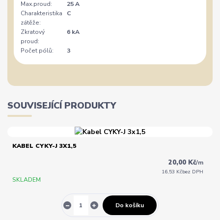
Max.proud:
25 A
Charakteristika
C
zátěže:
Zkratový
6 kA
proud:
Počet pólů:
3
SOUVISEJÍCÍ PRODUKTY
KABEL CYKY-J 3X1,5
20,00 Kč
/
m
16,53 Kč
bez DPH
SKLADEM
Do košíku