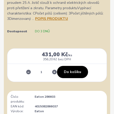
proudem 25 A. Jistič slouží k ochraně elektrických obvodů
proti přetížení a zkratu. Parametry produktuVypínací
charakteristika: CPočet pólů (celkem): 3Počet jištěných pólů:
3Dimenzovaný ...
POPIS PRODUKTU
Dostupnost
DO 3 DNŮ
431,00 Kč
/
ks
356,20 Kč
bez DPH
Do košíku
Číslo
Eaton 286603
produktu:
EAN kód:
4015082866037
Výrobce:
Eaton