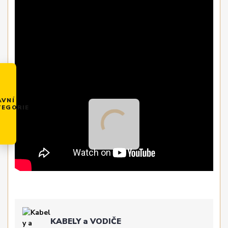
AVNÍ
TEGORIE
KABELY a VODIČE