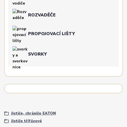
ROZVADĚČE
PROPOJOVACÍ LIŠTY
SVORKY
Jističe, chrániče EATON
Jističe třífázové