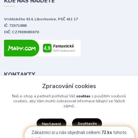
KDE NÁS NAJDETE
Vrchlického 614, Libochovice, PSČ 411 17
IČ: 72571888
DIČ: CZ7609065970
KONTAKTY
Zpracování cookies
Tomáš Vlček
Náš e-shop a partneři potřebují Váš
souhlas
s použitím souborů
+420 702 090 443
cookies, aby Vám mohli zobrazovat informace týkající se Vašich
volejte od 9,00 - 20,00 hod
zájmů.
info@elektromaterial.cz
Souhlasím
Nastavení
Zákazníci si u nás objednali celkem
72 ks
tohoto