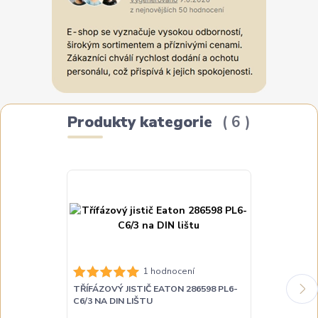
Produkty kategorie
6
1 hodnocení
TŘÍFÁZOVÝ JISTIČ EATON 286598 PL6-
TŘÍFÁZOVÝ JI
C6/3 NA DIN LIŠTU
C10/3 NA DIN