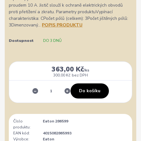
proudem 10 A. Jistič slouží k ochraně elektrických obvodů
proti přetížení a zkratu. Parametry produktuVypínací
charakteristika: CPočet pólů (celkem): 3Počet jištěných pólů:
3Dimenzovaný...
POPIS PRODUKTU
Dostupnost
DO 3 DNŮ
363,00 Kč
/
ks
300,00 Kč
bez DPH
Do košíku
Číslo
Eaton 286599
produktu:
EAN kód:
4015082865993
Výrobce:
Eaton