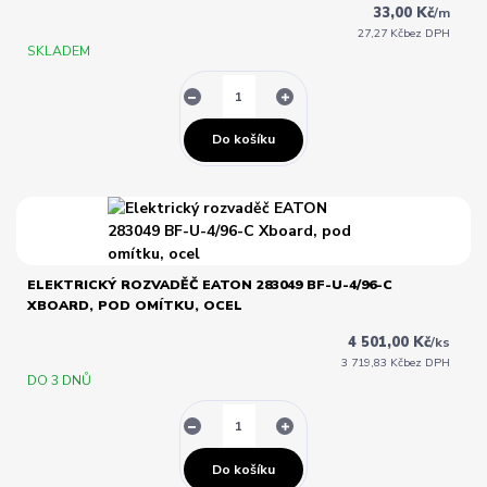
33,00 Kč
/
m
27,27 Kč
bez DPH
SKLADEM
Do košíku
ELEKTRICKÝ ROZVADĚČ EATON 283049 BF-U-4/96-C
XBOARD, POD OMÍTKU, OCEL
4 501,00 Kč
/
ks
3 719,83 Kč
bez DPH
DO 3 DNŮ
Do košíku