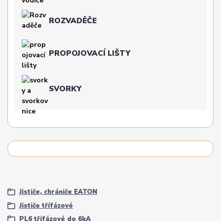
ROZVADĚČE
PROPOJOVACÍ LIŠTY
SVORKY
Jističe, chrániče EATON
Jističe třífázové
PL6 třífázové do 6kA