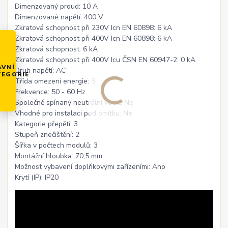
Dimenzovaný proud: 10 A
Dimenzované napětí: 400 V
Zkratová schopnost při 230V Icn EN 60898: 6 kA
Zkratová schopnost při 400V Icn EN 60898: 6 kA
Zkratová schopnost: 6 kA
Zkratová schopnost při 400V Icu ČSN EN 60947-2: 0 kA
AVNÍ
Druh napětí: AC
TEGORIE
Třída omezení energie: 3
Frekvence: 50 - 60 Hz
Společně spínaný neutrální vodič: Ne
Vhodné pro instalaci pod omítku: Ne
Kategorie přepětí: 3
Stupeň znečištění: 2
Šířka v počtech modulů: 3
Montážní hloubka: 70,5 mm
Možnost vybavení doplňkovými zařízeními: Ano
Krytí (IP): IP20