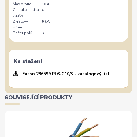
Max.proud:
10 A
Charakteristika
C
zátěže:
Zkratový
6 kA
proud:
Počet pólů:
3
Ke stažení
Eaton 286599 PL6-C10/3 - katalogový list
SOUVISEJÍCÍ PRODUKTY