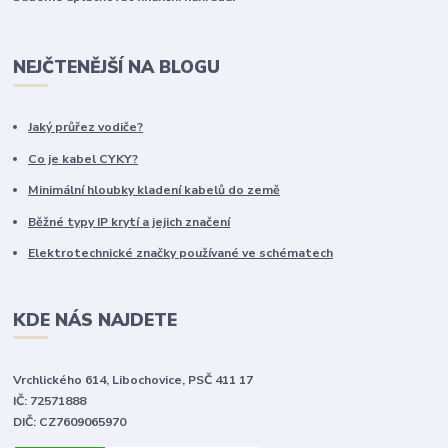
NEJČTENĚJŠÍ NA BLOGU
Jaký průřez vodiče?
Co je kabel CYKY?
Minimální hloubky kladení kabelů do země
Běžné typy IP krytí a jejich značení
Elektrotechnické značky používané ve schématech
KDE NÁS NAJDETE
Vrchlického 614, Libochovice, PSČ 411 17
IČ: 72571888
DIČ: CZ7609065970