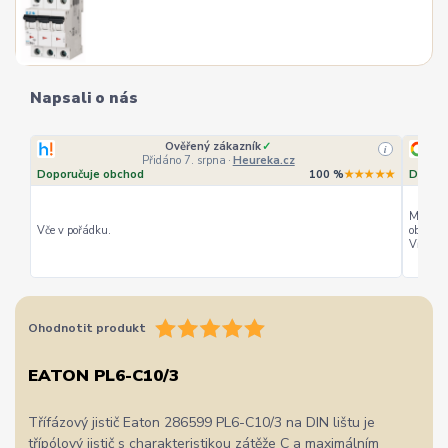
Napsali o nás
Ověřený zákazník
✓
i
Přidáno 7. srpna
·
Heureka.cz
Doporučuje obchod
100 %
★★★★★
Doporu
Můžu ho
Vče v pořádku.
objedná
Vřele d
Ohodnotit produkt
EATON PL6-C10/3
Třífázový jistič Eaton 286599 PL6-C10/3 na DIN lištu je
třípólový jistič s charakteristikou zátěže C a maximálním