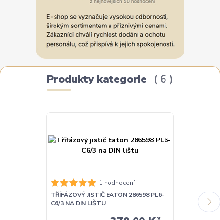
Produkty kategorie
6
1 hodnocení
TŘÍFÁZOVÝ JISTIČ EATON 286598 PL6-
TŘÍFÁZOVÝ JI
C6/3 NA DIN LIŠTU
C16/3 NA DIN