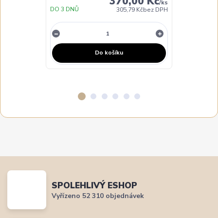
370,00 Kč
/
ks
DO 3 DNŮ
DO 3 DNŮ
305,79 Kč
bez DPH
Do košíku
SPOLEHLIVÝ ESHOP
Vyřízeno 52 310 objednávek