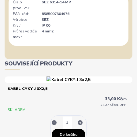
Číslo
SEZ 6314-14 MP
produktu:
EAN kód:
8585007304976
Výrobce:
SEZ
Krytí:
IP 00
Průřez vodiče
4 mm2
max.:
SOUVISEJÍCÍ PRODUKTY
KABEL CYKY-J 3X2,5
33,00 Kč
/
m
27,27 Kč
bez DPH
SKLADEM
Do košíku