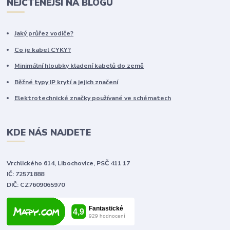
NEJČTENĚJŠÍ NA BLOGU
Jaký průřez vodiče?
Co je kabel CYKY?
Minimální hloubky kladení kabelů do země
Běžné typy IP krytí a jejich značení
Elektrotechnické značky používané ve schématech
KDE NÁS NAJDETE
Vrchlického 614, Libochovice, PSČ 411 17
IČ: 72571888
DIČ: CZ7609065970