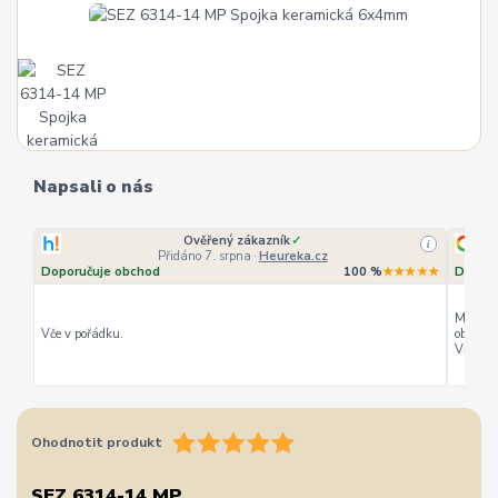
Napsali o nás
Ověřený zákazník
✓
i
Přidáno 7. srpna
·
Heureka.cz
Doporučuje obchod
100 %
★★★★★
Doporu
Můžu ho
Vče v pořádku.
objedná
Vřele d
Ohodnotit produkt
SEZ 6314-14 MP