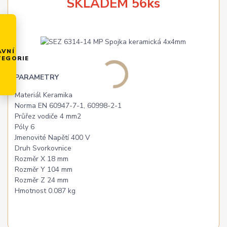
SKLADEM 56ks
AVNÍ
TEGORIE
PARAMETRY
Materiál Keramika
Norma EN 60947-7-1, 60998-2-1
Průřez vodiče 4 mm2
Póly 6
Jmenovité Napětí 400 V
Druh Svorkovnice
Rozměr X 18 mm
Rozměr Y 104 mm
Rozměr Z 24 mm
Hmotnost 0.087 kg