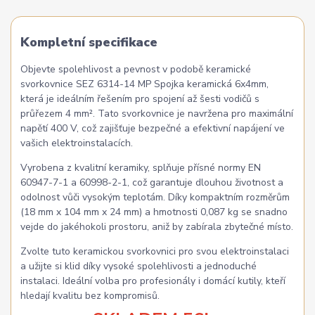
Kompletní specifikace
Objevte spolehlivost a pevnost v podobě keramické
svorkovnice SEZ 6314-14 MP Spojka keramická 6x4mm,
která je ideálním řešením pro spojení až šesti vodičů s
průřezem 4 mm². Tato svorkovnice je navržena pro maximální
napětí 400 V, což zajišťuje bezpečné a efektivní napájení ve
vašich elektroinstalacích.
Vyrobena z kvalitní keramiky, splňuje přísné normy EN
60947-7-1 a 60998-2-1, což garantuje dlouhou životnost a
odolnost vůči vysokým teplotám. Díky kompaktním rozměrům
(18 mm x 104 mm x 24 mm) a hmotnosti 0,087 kg se snadno
vejde do jakéhokoli prostoru, aniž by zabírala zbytečné místo.
Zvolte tuto keramickou svorkovnici pro svou elektroinstalaci
a užijte si klid díky vysoké spolehlivosti a jednoduché
instalaci. Ideální volba pro profesionály i domácí kutily, kteří
hledají kvalitu bez kompromisů.