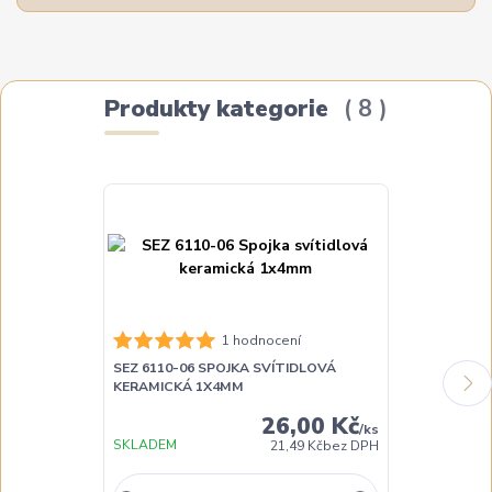
Produkty kategorie
8
SEZ 6111-06 
1 hodnocení
KERAMICKÁ 
SEZ 6110-06 SPOJKA SVÍTIDLOVÁ
KERAMICKÁ 1X4MM
26,00 Kč
/
ks
SKLADEM
DO 3 DNŮ
21,49 Kč
bez DPH