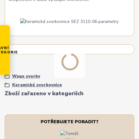
AVNÍ
TEGORIE
Wago svorky
Keramické svorkovnice
Zboží zařazeno v kategoriích
POTŘEBUJETE PORADIT?