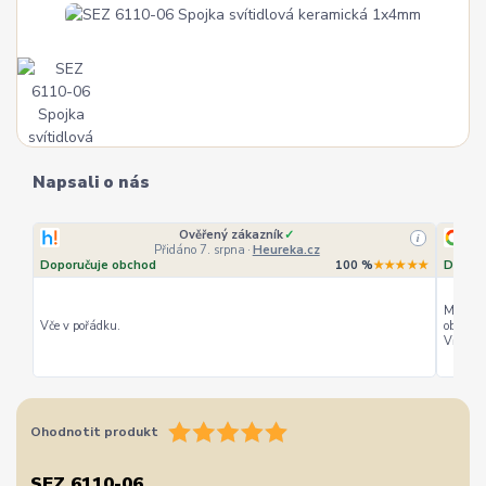
Napsali o nás
Ověřený zákazník
✓
i
Přidáno 7. srpna
·
Heureka.cz
Doporučuje obchod
100 %
★★★★★
Doporu
Můžu ho
Vče v pořádku.
objedná
Vřele d
Ohodnotit produkt
SEZ 6110-06