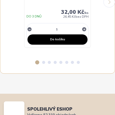
32,00 Kč
/
ks
DO 3 DNŮ
SKLADEM
26,45 Kč
bez DPH
Do košíku
SPOLEHLIVÝ ESHOP
Vyřízeno 52 310 objednávek