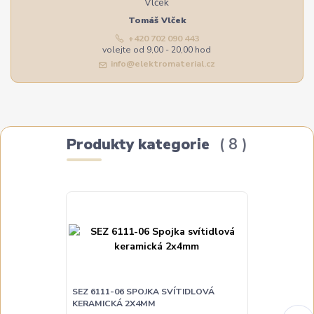
Tomáš Vlček
+420 702 090 443
volejte od 9,00 - 20,00 hod
info@elektromaterial.cz
Produkty kategorie
8
SEZ 6111-06 SPOJKA SVÍTIDLOVÁ
SEZ 6112-06 
KERAMICKÁ 2X4MM
KERAMICKÁ 