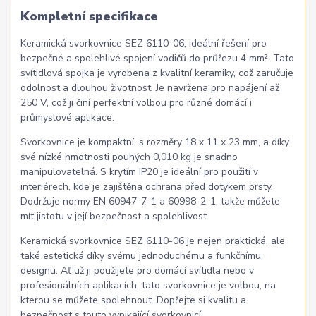
Kompletní specifikace
Keramická svorkovnice SEZ 6110-06, ideální řešení pro
bezpečné a spolehlivé spojení vodičů do průřezu 4 mm². Tato
svítidlová spojka je vyrobena z kvalitní keramiky, což zaručuje
odolnost a dlouhou životnost. Je navržena pro napájení až
250 V, což ji činí perfektní volbou pro různé domácí i
průmyslové aplikace.
Svorkovnice je kompaktní, s rozměry 18 x 11 x 23 mm, a díky
své nízké hmotnosti pouhých 0,010 kg je snadno
manipulovatelná. S krytím IP20 je ideální pro použití v
interiérech, kde je zajištěna ochrana před dotykem prsty.
Dodržuje normy EN 60947-7-1 a 60998-2-1, takže můžete
mít jistotu v její bezpečnost a spolehlivost.
Keramická svorkovnice SEZ 6110-06 je nejen praktická, ale
také estetická díky svému jednoduchému a funkčnímu
designu. Ať už ji použijete pro domácí svítidla nebo v
profesionálních aplikacích, tato svorkovnice je volbou, na
kterou se můžete spolehnout. Dopřejte si kvalitu a
bezpečnost s touto vynikající svorkovnicí.