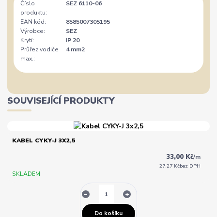
Číslo
SEZ 6110-06
produktu:
EAN kód:
8585007305195
Výrobce:
SEZ
Krytí:
IP 20
Průřez vodiče
4 mm2
max.:
SOUVISEJÍCÍ PRODUKTY
KABEL CYKY-J 3X2,5
33,00 Kč
/
m
27,27 Kč
bez DPH
SKLADEM
Do košíku