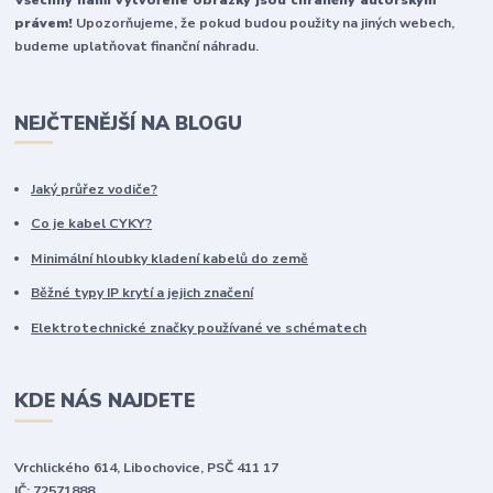
právem!
Upozorňujeme, že pokud budou použity na jiných webech,
budeme uplatňovat finanční náhradu.
NEJČTENĚJŠÍ NA BLOGU
Jaký průřez vodiče?
Co je kabel CYKY?
Minimální hloubky kladení kabelů do země
Běžné typy IP krytí a jejich značení
Elektrotechnické značky používané ve schématech
KDE NÁS NAJDETE
Vrchlického 614, Libochovice, PSČ 411 17
IČ: 72571888