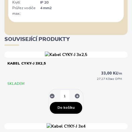
Krytí:
IP 20
Průřez vodiče
4 mm2
max.:
SOUVISEJÍCÍ PRODUKTY
KABEL CYKY-J 3X2,5
33,00 Kč
/
m
27,27 Kč
bez DPH
SKLADEM
Do košíku