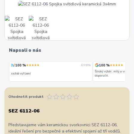
Napsali o nás
100 %
100 %
★★★★★
★★★★★
 srpna
4. srpna
Široký výběr, milý a vstřícn
rychlé vyřízení
doporučit.
Ohodnotit produkt
SEZ 6112-06
Představujeme vám keramickou svorkovnici SEZ 6112-06,
ideální řešení pro bezpečné a efektivní spojení až tří vodičů.