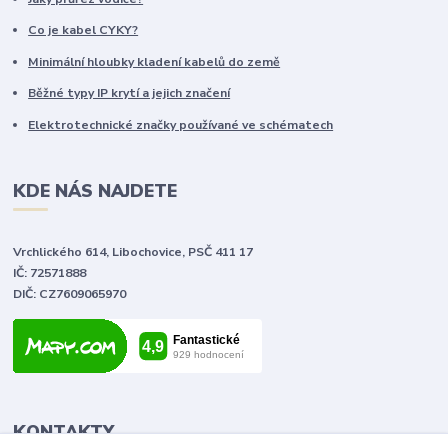
Co je kabel CYKY?
Minimální hloubky kladení kabelů do země
Běžné typy IP krytí a jejich značení
Elektrotechnické značky používané ve schématech
KDE NÁS NAJDETE
Vrchlického 614, Libochovice, PSČ 411 17
IČ: 72571888
DIČ: CZ7609065970
KONTAKTY