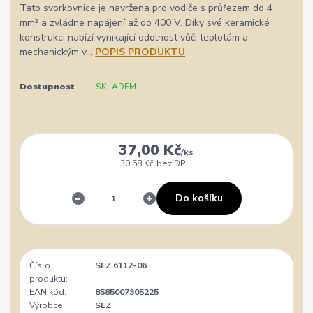
Tato svorkovnice je navržena pro vodiče s průřezem do 4
mm² a zvládne napájení až do 400 V. Díky své keramické
konstrukci nabízí vynikající odolnost vůči teplotám a
mechanickým v...
POPIS PRODUKTU
Dostupnost
SKLADEM
37,00 Kč
/
ks
30,58 Kč
bez DPH
Do košíku
Číslo
SEZ 6112-06
produktu:
EAN kód:
8585007305225
Výrobce:
SEZ