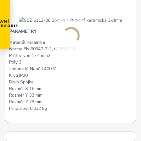
AVNÍ
TEGORIE
PARAMETRY
Materiál Keramika
Norma EN 60947-7-1, 60998-2-1
Průřez vodiče 4 mm2
Póly 3
Jmenovité Napětí 400 V
Krytí IP20
Druh Spojka
Rozměr X 18 mm
Rozměr Y 33 mm
Rozměr Z 23 mm
Hmotnost 0.032 kg