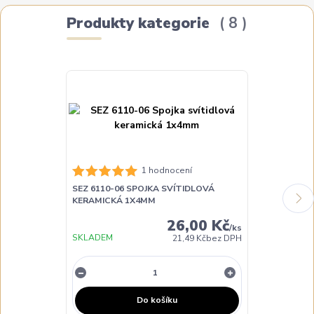
Produkty kategorie
8
SEZ 6111-06 
1 hodnocení
KERAMICKÁ 
SEZ 6110-06 SPOJKA SVÍTIDLOVÁ
KERAMICKÁ 1X4MM
26,00 Kč
/
ks
SKLADEM
DO 3 DNŮ
21,49 Kč
bez DPH
Do košíku