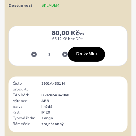
Dostupnost
SKLADEM
80,00 Kč
/
ks
66,12 Kč
bez DPH
Do košíku
Číslo
3901A-B31 H
produktu:
EAN kód:
8592624042860
Výrobce:
ABB
barva:
hnědá
Krytí:
IP 20
Typová řada:
Tango
Rámeček:
trojnásobný