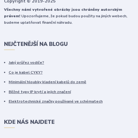
Copyright © 2019-2025
Všechny námi vytvořené obrázky jsou chráněny autorským
právem!
Upozorňujeme, že pokud budou použity na jiných webech,
budeme uplatňovat finanční náhradu.
NEJČTENĚJŠÍ NA BLOGU
Jaký průřez vodiče?
Co je kabel CYKY?
Minimální hloubky kladení kabelů do země
Běžné typy IP krytí a jejich značení
Elektrotechnické značky používané ve schématech
KDE NÁS NAJDETE