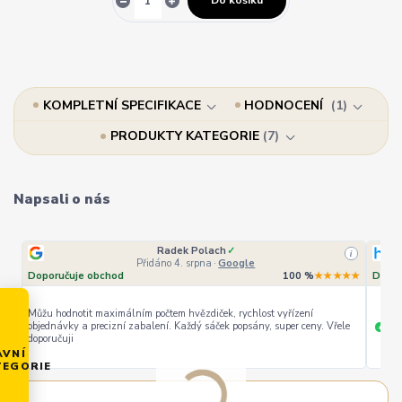
Do košíku
KOMPLETNÍ SPECIFIKACE
HODNOCENÍ
1
PRODUKTY KATEGORIE
7
Napsali o nás
Radek Polach
✓
i
Přidáno 4. srpna
·
Google
Doporučuje obchod
100 %
★★★★★
Dopor
Můžu hodnotit maximálním počtem hvězdiček, rychlost vyřízení
objednávky a precizní zabalení. Každý sáček popsány, super ceny. Vřele
ryc
+
doporučuji
AVNÍ
TEGORIE