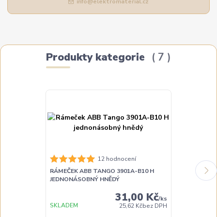
info@elektromaterial.cz
Produkty kategorie
7
12 hodnocení
RÁMEČEK ABB TANGO 3901A-B10 H
RÁMEČEK ABB
JEDNONÁSOBNÝ HNĚDÝ
DVOJNÁSOBN
31,00 Kč
/
ks
SKLADEM
SKLADEM
25,62 Kč
bez DPH