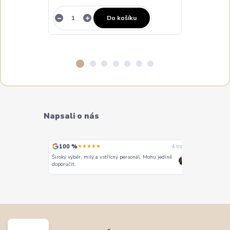
Do košíku
Napsali o nás
100 %
100 %
★★★★★
★
4. srpna
4. srpna
Široký výběr, milý a vstřícný personál. Mohu jedině
Vše super
doporučit.