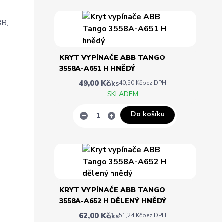
BB,
KRYT VYPÍNAČE ABB TANGO
3558A-A651 H HNĚDÝ
49,00 Kč
/
ks
40,50 Kč
bez DPH
SKLADEM
Do košíku
KRYT VYPÍNAČE ABB TANGO
3558A-A652 H DĚLENÝ HNĚDÝ
62,00 Kč
/
ks
51,24 Kč
bez DPH