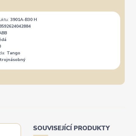
uktu:
3901A-B30 H
8592624042884
ABB
ědá
0
da:
Tango
trojnásobný
SOUVISEJÍCÍ PRODUKTY