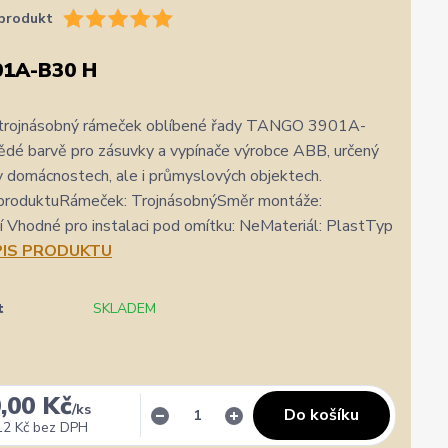
produkt
01A-B30 H
trojnásobný rámeček oblíbené řady TANGO 3901A-
dé barvě pro zásuvky a vypínače výrobce ABB, určený
 v domácnostech, ale i průmyslových objektech.
produktuRámeček: TrojnásobnýSměr montáže:
í Vhodné pro instalaci pod omítku: NeMateriál: PlastTyp
IS PRODUKTU
t
SKLADEM
★★★★★
★★★★★
a
31. července
,00 Kč
/
ks
Do košíku
zatím se mi zdá z několika dalších jako jeden z
Výborná komunikace, ochota
12 Kč
bez DPH
nejlepších
hlavně rychlé dodání. 👍👌