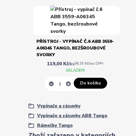
PŘÍSTROJ - VYPÍNAČ Č.6 ABB 3559-
A06345 TANGO, BEZŠROUBOVÉ
SVORKY
119,00 Kč
/
ks
98,35 Kč
bez DPH
SKLADEM
Do košíku
Vypínače a zásuvky
Vypínače a zásuvky ABB Tango
Rámečky Tango
Zboží zařazeno v kategoriích