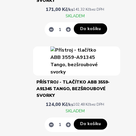
SVORKY
171,00 Kč
/
ks
141,32 Kč
bez DPH
SKLADEM
Do košíku
PŘÍSTROJ - TLAČÍTKO ABB 3559-
A91345 TANGO, BEZŠROUBOVÉ
SVORKY
124,00 Kč
/
ks
102,48 Kč
bez DPH
SKLADEM
Do košíku