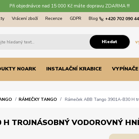
Při objednávce nad 15 000 Kč máte dopravu ZDARMA !!!
ty
Vrácení zboží
Recenze
GDPR
Blog
+420 702 090 4
Hledat
v
DUKTY NOARK
INSTALAČNÍ KRABICE
VYPÍNAČE
TANGO
RÁMEČKY TANGO
Rámeček ABB Tango 3901A-B30 H tr
30 H TROJNÁSOBNÝ VODOROVNÝ HN