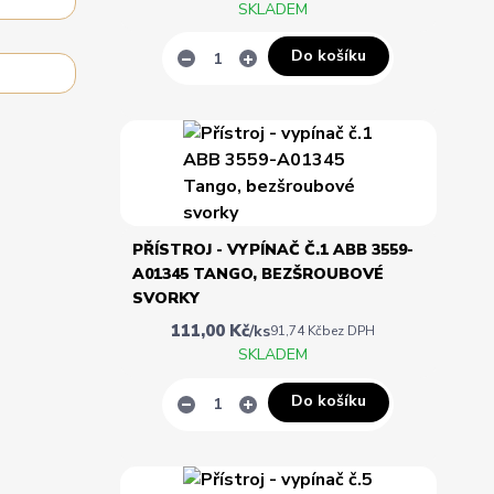
SKLADEM
Do košíku
PŘÍSTROJ - VYPÍNAČ Č.1 ABB 3559-
A01345 TANGO, BEZŠROUBOVÉ
SVORKY
111,00 Kč
/
ks
91,74 Kč
bez DPH
SKLADEM
Do košíku