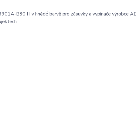
3901A-B30 H v hnědé barvě pro zásuvky a vypínače výrobce A
bjektech.