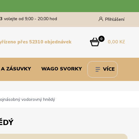
43
volejte od 9,00 - 20,00 hod
Přihlášení
0
0,00 Kč
yřízeno přes 52310 objednávek
 A ZÁSUVKY
WAGO SVORKY
VÍCE
ojnásobný vodorovný hnědý
ĚDÝ