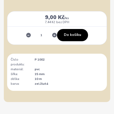
9,00 Kč
/
ks
7,44 Kč
bez DPH
Do košíku
Číslo
P 1002
produktu:
materiál:
pvc
šířka:
15 mm
délka:
10 m
barva:
zel.žlutá