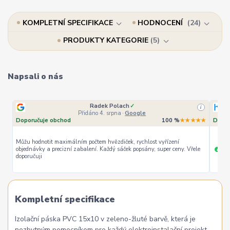
KOMPLETNÍ SPECIFIKACE
HODNOCENÍ
24
PRODUKTY KATEGORIE
5
Napsali o nás
Radek Polach
✓
i
Přidáno 4. srpna
·
Google
Doporučuje obchod
100 %
★★★★★
Dopor
Můžu hodnotit maximálním počtem hvězdiček, rychlost vyřízení
objednávky a precizní zabalení. Každý sáček popsány, super ceny. Vřele
ryc
+
doporučuji
Kompletní specifikace
Izolační páska PVC 15x10 v zeleno-žluté barvě, která je
nezbytným pomocníkem pro každý elektroinstalační projekt.