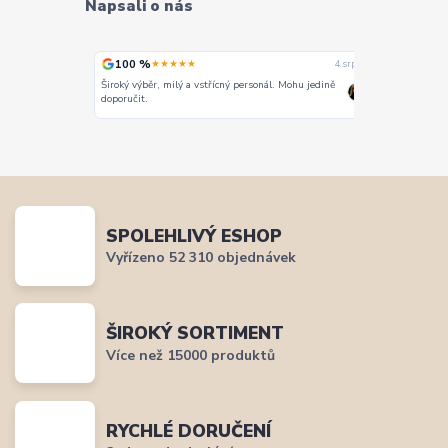
Napsali o nás
100 %
100 %
★★★★★
★
4. srpna
4. srpna
Široký výběr, milý a vstřícný personál. Mohu jedině
Vše super
doporučit.
SPOLEHLIVÝ ESHOP
Vyřízeno 52 310 objednávek
ŠIROKÝ SORTIMENT
Více než 15000 produktů
RYCHLÉ DORUČENÍ