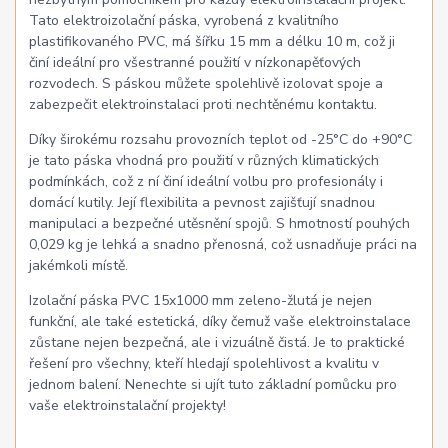
Tato elektroizolační páska, vyrobená z kvalitního
plastifikovaného PVC, má šířku 15 mm a délku 10 m, což ji
činí ideální pro všestranné použití v nízkonapěťových
rozvodech. S páskou můžete spolehlivě izolovat spoje a
zabezpečit elektroinstalaci proti nechtěnému kontaktu.
Díky širokému rozsahu provozních teplot od -25°C do +90°C
je tato páska vhodná pro použití v různých klimatických
podmínkách, což z ní činí ideální volbu pro profesionály i
domácí kutily. Její flexibilita a pevnost zajišťují snadnou
manipulaci a bezpečné utěsnění spojů. S hmotností pouhých
0,029 kg je lehká a snadno přenosná, což usnadňuje práci na
jakémkoli místě.
Izolační páska PVC 15x1000 mm zeleno-žlutá je nejen
funkční, ale také estetická, díky čemuž vaše elektroinstalace
zůstane nejen bezpečná, ale i vizuálně čistá. Je to praktické
řešení pro všechny, kteří hledají spolehlivost a kvalitu v
jednom balení. Nenechte si ujít tuto základní pomůcku pro
vaše elektroinstalační projekty!