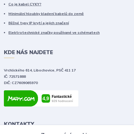
Co je kabel CYKY?
Minimální hloubky kladení kabelů do země
Běžné typy IP krytí a jejich značení
Elektrotechnické značky používané ve schématech
KDE NÁS NAJDETE
Vrchlického 614, Libochovice, PSČ 411 17
IČ: 72571888
DIČ: CZ7609065970
KONTAKTY