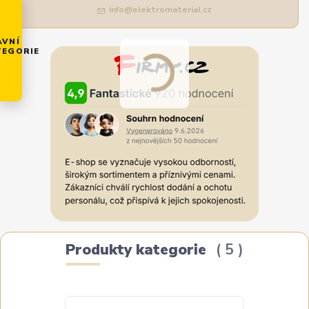
info@elektromaterial.cz
AVNÍ
TEGORIE
Produkty kategorie
5