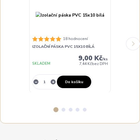
18 hodnocení
IZOLAČNÍ PÁSKA PVC 15X10 BÍLÁ
IZOLAČNÍ PÁ
9,00 Kč
/
ks
SKLADEM
SKLADEM
7,44 Kč
bez DPH
Do košíku