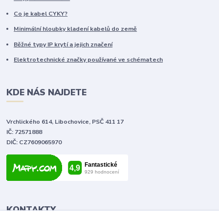
Co je kabel CYKY?
Minimální hloubky kladení kabelů do země
Běžné typy IP krytí a jejich značení
Elektrotechnické značky používané ve schématech
KDE NÁS NAJDETE
Vrchlického 614, Libochovice, PSČ 411 17
IČ: 72571888
DIČ: CZ7609065970
KONTAKTY