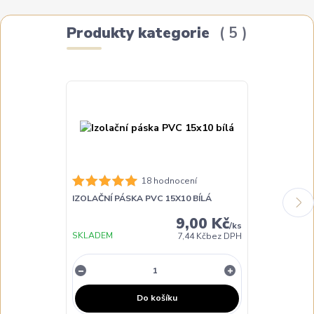
Produkty kategorie
5
18 hodnocení
IZOLAČNÍ PÁSKA PVC 15X10 BÍLÁ
IZOLAČNÍ PÁ
9,00 Kč
/
ks
SKLADEM
SKLADEM
7,44 Kč
bez DPH
Do košíku