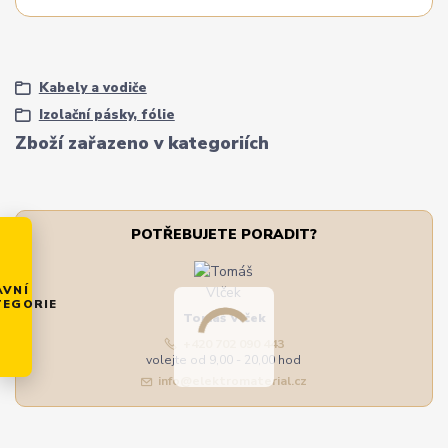
Kabely a vodiče
Izolační pásky, fólie
Zboží zařazeno v kategoriích
POTŘEBUJETE PORADIT?
AVNÍ
TEGORIE
Tomáš Vlček
+420 702 090 443
volejte od 9,00 - 20,00 hod
info@elektromaterial.cz