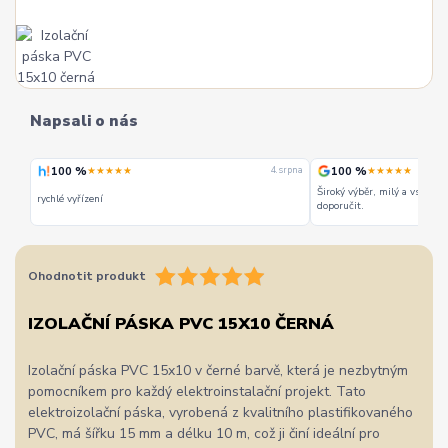
Napsali o nás
100 %
100 %
★★★★★
★★★★★
 srpna
4. srpna
Široký výběr, milý a vstřícn
rychlé vyřízení
doporučit.
Ohodnotit produkt
IZOLAČNÍ PÁSKA PVC 15X10 ČERNÁ
Izolační páska PVC 15x10 v černé barvě, která je nezbytným
pomocníkem pro každý elektroinstalační projekt. Tato
elektroizolační páska, vyrobená z kvalitního plastifikovaného
PVC, má šířku 15 mm a délku 10 m, což ji činí ideální pro