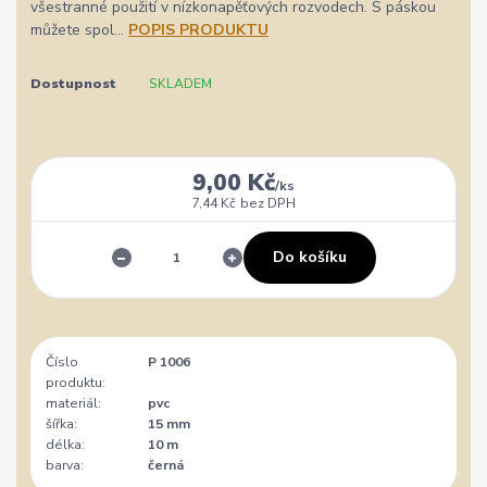
všestranné použití v nízkonapěťových rozvodech. S páskou
můžete spol...
POPIS PRODUKTU
Dostupnost
SKLADEM
9,00 Kč
/
ks
7,44 Kč
bez DPH
Do košíku
Číslo
P 1006
produktu:
materiál:
pvc
šířka:
15 mm
délka:
10 m
barva:
černá