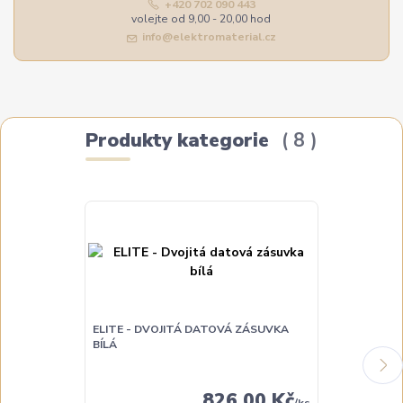
+420 702 090 443
volejte od 9,00 - 20,00 hod
info@elektromaterial.cz
Produkty kategorie
8
ELITE - DVOJITÁ DATOVÁ ZÁSUVKA
BÍLÁ
ELITE - DVOJ
826,00 Kč
/
ks