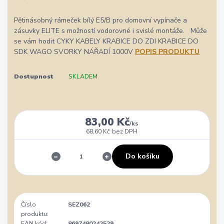
Pětinásobný rámeček bílý E5/B pro domovní vypínače a
zásuvky ELITE s možností vodorovné i svislé montáže. Může
se vám hodit CYKY KABELY KRABICE DO ZDI KRABICE DO
SDK WAGO SVORKY NÁŘADÍ 1000V
POPIS PRODUKTU
Dostupnost
SKLADEM
83,00 Kč
/
ks
68,60 Kč
bez DPH
Do košíku
Číslo
SEZ062
produktu:
EAN kód:
8697480242529