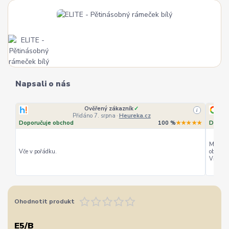
Napsali o nás
Ověřený zákazník
✓
i
Přidáno 7. srpna
·
Heureka.cz
Doporučuje obchod
100 %
★★★★★
Doporu
Můžu ho
Vče v pořádku.
objedná
Vřele d
Ohodnotit produkt
E5/B