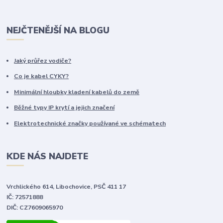
NEJČTENĚJŠÍ NA BLOGU
Jaký průřez vodiče?
Co je kabel CYKY?
Minimální hloubky kladení kabelů do země
Běžné typy IP krytí a jejich značení
Elektrotechnické značky používané ve schématech
KDE NÁS NAJDETE
Vrchlického 614, Libochovice, PSČ 411 17
IČ: 72571888
DIČ: CZ7609065970