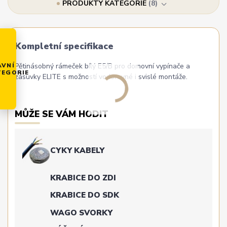
PRODUKTY KATEGORIE
8
Kompletní specifikace
Pětinásobný rámeček bílý E5/B pro domovní vypínače a
AVNÍ
TEGORIE
zásuvky ELITE s možností vodorovné i svislé montáže.
MŮŽE SE VÁM HODIT
CYKY KABELY
KRABICE DO ZDI
KRABICE DO SDK
WAGO SVORKY