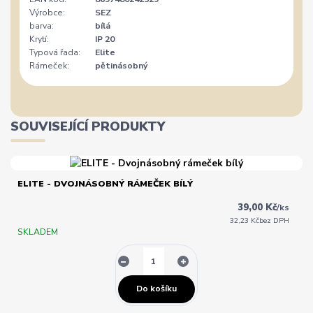
Výrobce:
SEZ
barva:
bílá
Krytí:
IP 20
Typová řada:
Elite
Rámeček:
pětinásobný
SOUVISEJÍCÍ PRODUKTY
ELITE - DVOJNÁSOBNÝ RÁMEČEK BÍLÝ
39,00 Kč
/
ks
32,23 Kč
bez DPH
SKLADEM
Do košíku