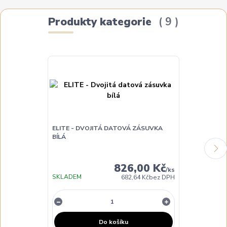
Produkty kategorie
9
ELITE - DVOJITÁ DATOVÁ ZÁSUVKA
BÍLÁ
ELITE - DVOJ
826,00 Kč
/
ks
SKLADEM
DO 3 DNŮ
682,64 Kč
bez DPH
Do košíku