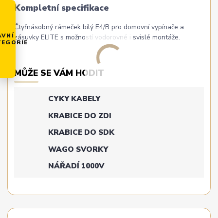
Kompletní specifikace
Čtyřnásobný rámeček bílý E4/B pro domovní vypínače a
AVNÍ
zásuvky ELITE s možností vodorovné i svislé montáže.
TEGORIE
MŮŽE SE VÁM HODIT
CYKY KABELY
KRABICE DO ZDI
KRABICE DO SDK
WAGO SVORKY
NÁŘADÍ 1000V