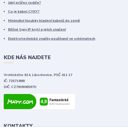
Jaký průřez vodiče?
Co je kabel CYKY?
Minimální hloubky kladení kabelů do země
Běžné typy IP krytí a jejich značení
Elektrotechnické značky používané ve schématech
KDE NÁS NAJDETE
Vrchlického 614, Libochovice, PSČ 411 17
IČ: 72571888
DIČ: CZ7609065970
KONTAKTY