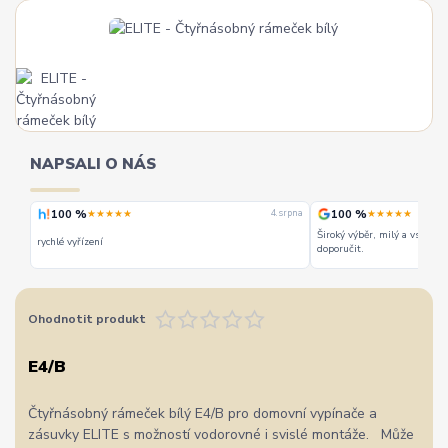
NAPSALI O NÁS
100 %
100 %
★★★★★
★★★★★
 srpna
4. srpna
Široký výběr, milý a vstřícn
rychlé vyřízení
doporučit.
Ohodnotit produkt
E4/B
Čtyřnásobný rámeček bílý E4/B pro domovní vypínače a
zásuvky ELITE s možností vodorovné i svislé montáže. Může