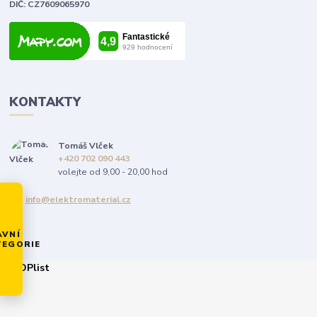
DIČ: CZ7609065970
KONTAKTY
Tomáš Vlček
+420 702 090 443
volejte od 9,00 - 20,00 hod
info@elektromaterial.cz
AVNÍ
TEGORIE