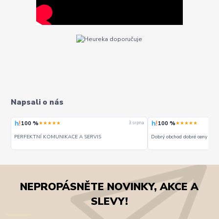
Napsali o nás
100 %
100 %
★★★★★
★★★★★
rpna
3. srpna
PERFEKTNÍ KOMUNIKACE A SERVIS
Dobrý obchod dobré ceny - do
NEPROPÁSNĚTE NOVINKY, AKCE A
SLEVY!