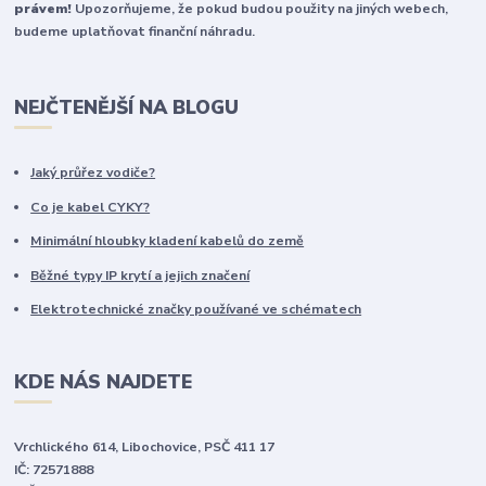
právem!
Upozorňujeme, že pokud budou použity na jiných webech,
budeme uplatňovat finanční náhradu.
NEJČTENĚJŠÍ NA BLOGU
Jaký průřez vodiče?
Co je kabel CYKY?
Minimální hloubky kladení kabelů do země
Běžné typy IP krytí a jejich značení
Elektrotechnické značky používané ve schématech
KDE NÁS NAJDETE
Vrchlického 614, Libochovice, PSČ 411 17
IČ: 72571888