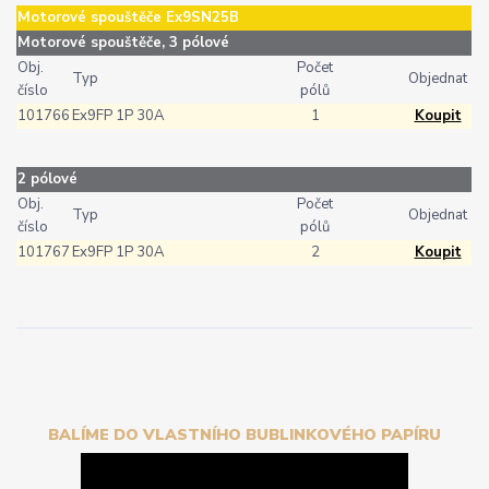
Motorové spouštěče Ex9SN25B
Motorové spouštěče, 3 pólové
Obj.
Počet
Typ
Objednat
číslo
pólů
101766
Ex9FP 1P 30A
1
Koupit
2 pólové
Obj.
Počet
Typ
Objednat
číslo
pólů
101767
Ex9FP 1P 30A
2
Koupit
BALÍME DO VLASTNÍHO BUBLINKOVÉHO PAPÍRU