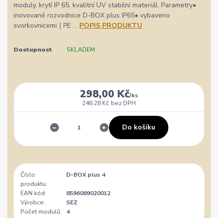
moduly, krytí IP 65, kvalitní UV stabilní materiál. Parametry•
inovované rozvodnice D-BOX plus IP65• vybaveno
svorkovnicemi ( PE ...
POPIS PRODUKTU
Dostupnost
SKLADEM
298,00 Kč
/
ks
246,28 Kč
bez DPH
Do košíku
Číslo
D-BOX plus 4
produktu:
EAN kód:
8596089020012
Výrobce:
SEZ
Počet modulů:
4