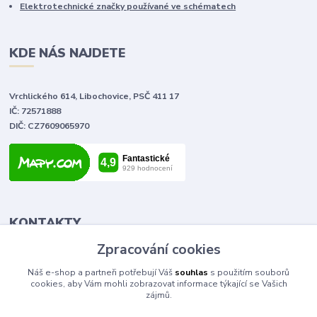
Elektrotechnické značky používané ve schématech
KDE NÁS NAJDETE
Vrchlického 614, Libochovice, PSČ 411 17
IČ: 72571888
DIČ: CZ7609065970
KONTAKTY
Zpracování cookies
Tomáš Vlček
Náš e-shop a partneři potřebují Váš
souhlas
s použitím souborů
+420 702 090 443
cookies, aby Vám mohli zobrazovat informace týkající se Vašich
volejte od 9,00 - 20,00 hod
zájmů.