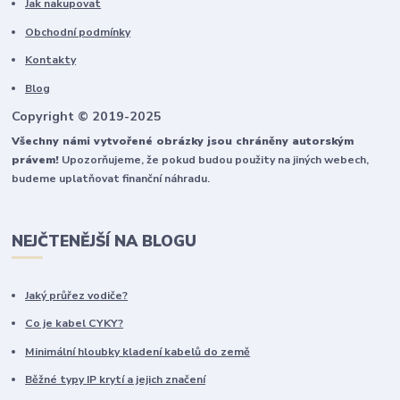
Jak nakupovat
Obchodní podmínky
Kontakty
Blog
Copyright © 2019-2025
Všechny námi vytvořené obrázky jsou chráněny autorským
právem!
Upozorňujeme, že pokud budou použity na jiných webech,
budeme uplatňovat finanční náhradu.
NEJČTENĚJŠÍ NA BLOGU
Jaký průřez vodiče?
Co je kabel CYKY?
Minimální hloubky kladení kabelů do země
Běžné typy IP krytí a jejich značení