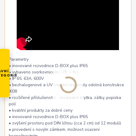
Parametry
• inovované rozvodnice D-BOX plus IP65
AVNÍ
• vybaveno svorkovnicemi ( PE + N )
TEGORIE
• IP 65, 63A, 600V
• bezhalogenové a UV stabilní materiály odolná konstrukce
IK08
• rozšířené příslušenství - modulární krytka, zátky, popiska
polí
• kvalitní produkty za dobré ceny
• inovované rozvodnice D-BOX plus IP65
• zvýšení prostoru pod DIN lištou (cca 2 cm) od 12 modulů
• provedení s novým zámkem, možnost osazení
bezpečnostním