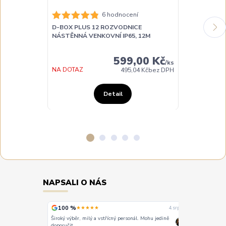
6 hodnocení
D-BOX PLUS 12 ROZVODNICE
D-BOX PLUS 
NÁSTĚNNÁ VENKOVNÍ IP65, 12M
NÁSTĚNNÁ VE
599,00 Kč
/
ks
DO 3 DNŮ
NA DOTAZ
495,04 Kč
bez DPH
Detail
NAPSALI O NÁS
100 %
100 %
★★★★★
★
4. srpna
4. srpna
Široký výběr, milý a vstřícný personál. Mohu jedině
Vše super
doporučit.