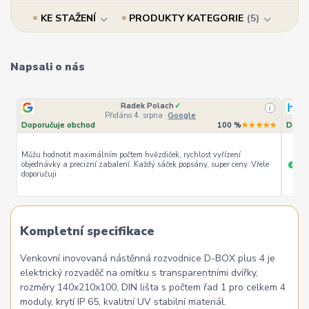
KE STAŽENÍ
PRODUKTY KATEGORIE
5
Napsali o nás
Radek Polach
✓
i
Přidáno 4. srpna
·
Google
Doporučuje obchod
100 %
★★★★★
Dopor
Můžu hodnotit maximálním počtem hvězdiček, rychlost vyřízení
objednávky a precizní zabalení. Každý sáček popsány, super ceny. Vřele
ryc
+
doporučuji
Kompletní specifikace
Venkovní inovovaná nástěnná rozvodnice D-BOX plus 4 je
elektrický rozvaděč na omítku s transparentními dvířky,
rozměry 140x210x100, DIN lišta s počtem řad 1 pro celkem 4
moduly, krytí IP 65, kvalitní UV stabilní materiál.