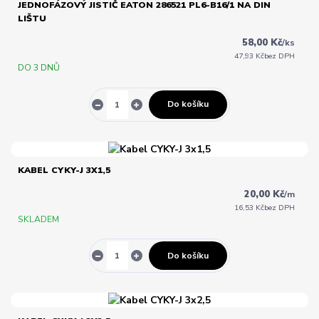
JEDNOFÁZOVÝ JISTIČ EATON 286521 PL6-B16/1 NA DIN
LIŠTU
58,00 Kč
/
ks
47,93 Kč
bez DPH
DO 3 DNŮ
Do košíku
KABEL CYKY-J 3X1,5
20,00 Kč
/
m
16,53 Kč
bez DPH
SKLADEM
Do košíku