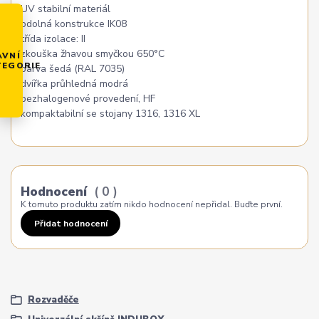
UV stabilní materiál
odolná konstrukce IK08
třída izolace: II
zkouška žhavou smyčkou 650°C
AVNÍ
TEGORIE
barva šedá (RAL 7035)
dvířka průhledná modrá
bezhalogenové provedení, HF
kompaktabilní se stojany 1316, 1316 XL
Hodnocení
0
K tomuto produktu zatím nikdo hodnocení nepřidal. Buďte první.
Přidat hodnocení
Rozvaděče