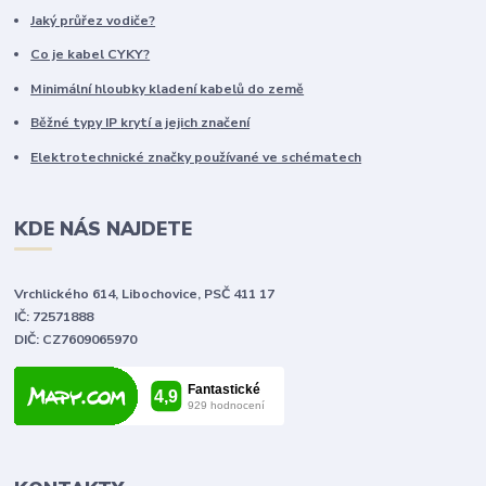
Jaký průřez vodiče?
Co je kabel CYKY?
Minimální hloubky kladení kabelů do země
Běžné typy IP krytí a jejich značení
Elektrotechnické značky používané ve schématech
KDE NÁS NAJDETE
Vrchlického 614, Libochovice, PSČ 411 17
IČ: 72571888
DIČ: CZ7609065970