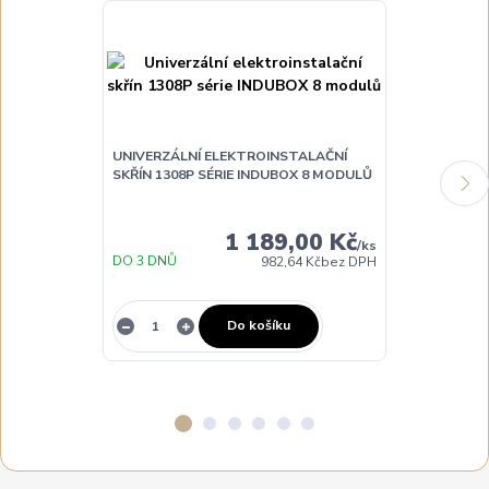
UNIVERZÁLNÍ ELEKTROINSTALAČNÍ
UNIVERZÁLNÍ
SKŘÍN 1308P SÉRIE INDUBOX 8 MODULŮ
SKŘÍN 1311P 
MODULŮ
1 189,00 Kč
/
ks
DO 3 DNŮ
DO 3 DNŮ
982,64 Kč
bez DPH
Do košíku