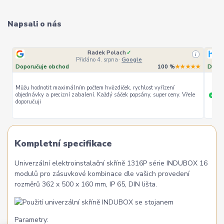
Napsali o nás
Radek Polach
✓
i
Přidáno 4. srpna
·
Google
Doporučuje obchod
100 %
★★★★★
Dopor
Můžu hodnotit maximálním počtem hvězdiček, rychlost vyřízení
objednávky a precizní zabalení. Každý sáček popsány, super ceny. Vřele
ryc
+
doporučuji
Kompletní specifikace
Univerzální elektroinstalační skříně 1316P série INDUBOX 16
modulů pro zásuvkové kombinace dle vašich provedení
rozměrů 362 x 500 x 160 mm, IP 65, DIN lišta.
Parametry: