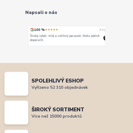
Napsali o nás
100 %
100 %
★★★★★
★
4. srpna
4. srpna
Široký výběr, milý a vstřícný personál. Mohu jedině
Vše super
doporučit.
SPOLEHLIVÝ ESHOP
Vyřízeno 52 310 objednávek
ŠIROKÝ SORTIMENT
Více než 15000 produktů