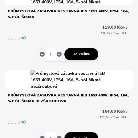
PRŮMYSLOVÁ ZÁSUVKA VESTAVNÁ IEN 1653 400V, IP54, 16A,
5-PÓL ŠIKMÁ
119,00 Kč
/
ks
98,35 Kč
bez DPH
DO 3 DNŮ
Do košíku
PRŮMYSLOVÁ ZÁSUVKA VESTAVNÁ IEB 1653 400V, IP54, 16A,
5-PÓL ŠIKMÁ BEZŠROUBOVÁ
164,00 Kč
/
ks
135,54 Kč
bez DPH
DO 3 DNŮ