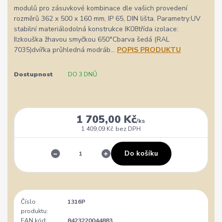
modulů pro zásuvkové kombinace dle vašich provedení
rozměrů 362 x 500 x 160 mm, IP 65, DIN lišta. Parametry:UV
stabilní materiálodolná konstrukce IK08třída izolace:
IIzkouška žhavou smyčkou 650°Cbarva šedá (RAL
7035)dvířka průhledná modráb...
POPIS PRODUKTU
Dostupnost
DO 3 DNŮ
1 705,00 Kč
/
ks
1 409,09 Kč
bez DPH
Do košíku
Číslo
1316P
produktu:
EAN kód:
8423220044883