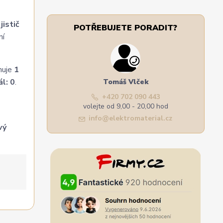
jistič
POTŘEBUJETE PORADIT?
ní
nuje
1
l: 0
.
Tomáš Vlček
+420 702 090 443
volejte od 9,00 - 20,00 hod
info@elektromaterial.cz
vý