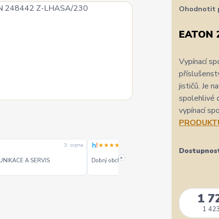
Ohodnotit 
EATON 
Vypínací s
příslušenst
jističů. Je 
spolehlivé 
vypínací sp
PRODUKT
★★★★★
3. srpna
3. srpn
Dostupnos
»
UNIKACE A SERVIS
Dobrý obchod dobré ceny - doporučuji.
1 7
1 423