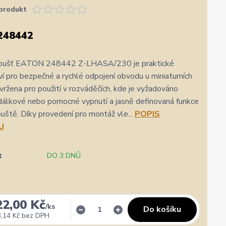
produkt
248442
poušť EATON 248442 Z-LHASA/230 je praktické
ví pro bezpečné a rychlé odpojení obvodu u miniaturních
navržena pro použití v rozváděčích, kde je vyžadováno
dálkové nebo pomocné vypnutí a jasně definovaná funkce
ouště. Díky provedení pro montáž vle...
POPIS
U
★★★★★
★★★★★
a
1. srpna
t
DO 3 DNŮ
zatím se mi zdá z několika d
rychlost a kvalitu objednavky
nejlepších
22,00 Kč
/
ks
Do košíku
,14 Kč
bez DPH