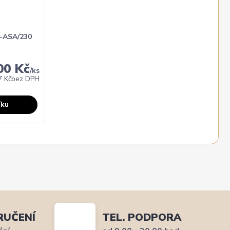
-ASA/230
00 Kč
/
ks
7 Kč
bez DPH
íku
RUČENÍ
TEL. PODPORA