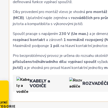
definovaná funkce vypínací spouště.
Díky provedení pro montáž vlevo je vhodná
pro montáž 
(MCB)
. Uplatnění najde zejména v
rozváděčích pro prů
jistota a kompatibilita s výkonovými jističi.
Spoušť pracuje s napájením
230 V (Ue max.)
a je dimen
rozpínací kontakt
a zároveň
1 normálně rozpojený (
Maximálně podporuje
1 pól
na hlavní kontaktní jednotce
Pro bezproblémový provoz je určena do rozsahu okolníc
příslušenství/náhradního dílu: vypínací spoušť
vyžad
jistič)
a je vhodná pro proud hlavní kontaktní jednotky
m
KABELY a
ROZVADĚČ
VODIČE
AVNÍ
TEGORIE