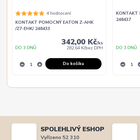
4 hodnocení
KONTAKT 
248437
KONTAKT POMOCNÝ EATON Z-AHK
/Z7-EHK/ 248433
342,00 Kč
/
ks
DO 3 DNŮ
DO 3 DNŮ
282,64 Kč
bez DPH
Do košíku
SPOLEHLIVÝ ESHOP
Vyřízeno 52 310