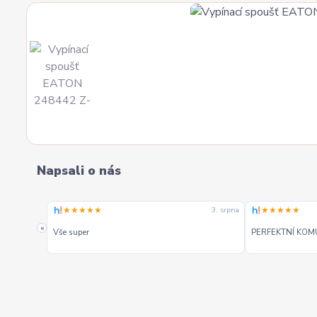
Napsali o nás
★★★★★
★★★★★
4. srpna
3. srpna
. Mohu
«
Vše super
PERFEKTNÍ KOM