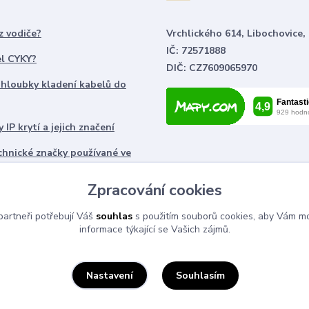
z vodiče?
Vrchlického 614, Libochovice,
IČ: 72571888
el CYKY?
DIČ: CZ7609065970
 hloubky kladení kabelů do
 IP krytí a jejich značení
chnické značky používané ve
ch
Zpracování cookies
artneři potřebují Váš
souhlas
s použitím souborů cookies, aby Vám mo
informace týkající se Vašich zájmů.
Souhlasím
Nastavení