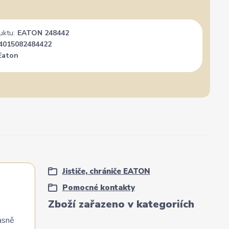
uktu:
EATON 248442
4015082484422
Eaton
Jističe, chrániče EATON
Pomocné kontakty
Zboží zařazeno v kategoriích
jasně