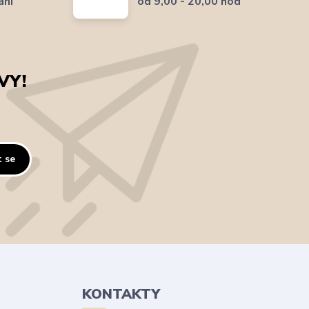
ání
od 9,00 - 20,00 hod
VY!
t se
KONTAKTY