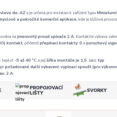
vlevo do: AZ
a je určena pro instalaci k zařízení typu
Miniaturní 
myslové a pokročilé komerční aplikace
, kde je klíčová provoz
zována na
jmenovitý proud spínače 2 A
. Kontaktní výbava zahr
NO) kontakt
, přičemž
přepínací kontakty: 0
a
poruchový signá
.
h teplot
-5 až 40 °C
a její
šířka montáže je 1,5
. Jako
typ
uje
požadované další vybavení: vypínací spoušť (pro výkono
ax. 2 A
.
PROPOJOVACÍ
E
SVORKY
LIŠTY