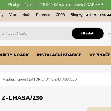
Při objednávce nad 15 000 Kč máte dopravu ZDARMA !!!
ty
Vrácení zboží
Recenze
GDPR
Blog
+420 702 090 4
Hledat
v
DUKTY NOARK
INSTALAČNÍ KRABICE
VYPÍNAČE
Vypínací spoušť EATON 248442 Z-LHASA/230
 Z-LHASA/230