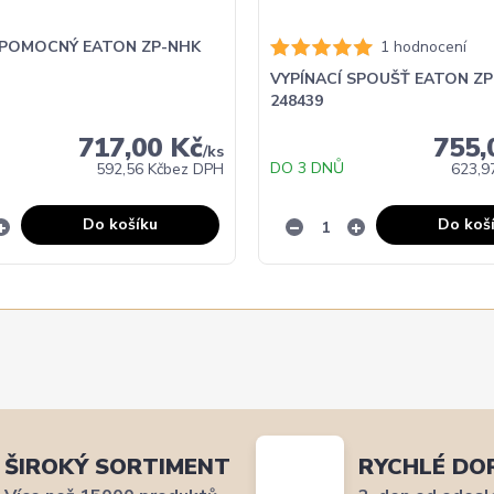
POMOCNÝ EATON ZP-NHK
1 hodnocení
VYPÍNACÍ SPOUŠŤ EATON ZP
248439
717,00 Kč
755,
/
ks
DO 3 DNŮ
592,56 Kč
bez DPH
623,9
Do košíku
Do koš
ŠIROKÝ SORTIMENT
RYCHLÉ DO