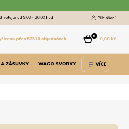
43
volejte od 9,00 - 20,00 hod
Přihlášení
0
0,00 Kč
yřízeno přes 52310 objednávek
 A ZÁSUVKY
WAGO SVORKY
VÍCE