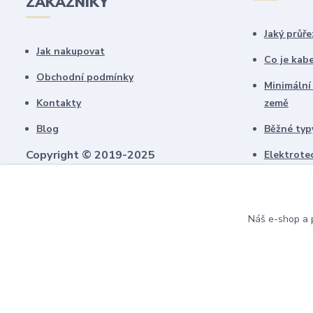
ZÁKAZNÍKY
Jaký průře
Jak nakupovat
Co je kab
Obchodní podmínky
Minimální
Kontakty
země
Blog
Běžné typy
Copyright © 2019-2025
Elektrote
schémate
Všechny námi vytvořené obrázky jsou
chráněny autorským právem!
Upozorňujeme, že pokud budou použity na
Náš e-shop a p
jiných webech, budeme uplatňovat
finanční náhradu.