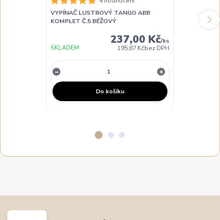
4 hodnocení
VYPÍNAČ LUSTROVÝ TANGO ABB
VYPÍNAČ LU
KOMPLET Č.5 BÉŽOVÝ
KOMPLET Č.5 
237,00 Kč
/
ks
SKLADEM
SKLADEM
195,87 Kč
bez DPH
Do košíku