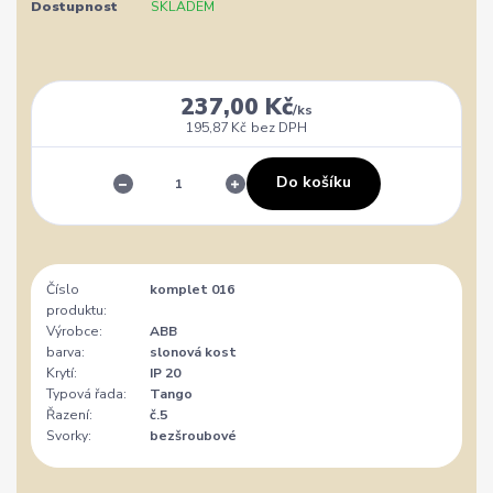
Dostupnost
SKLADEM
237,00 Kč
/
ks
195,87 Kč
bez DPH
Do košíku
Číslo
komplet 016
produktu:
Výrobce:
ABB
barva:
slonová kost
Krytí:
IP 20
Typová řada:
Tango
Řazení:
č.5
Svorky:
bezšroubové