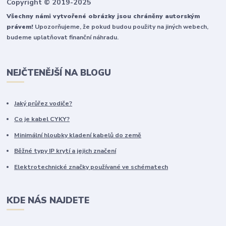
Copyright © 2019-2025
Všechny námi vytvořené obrázky jsou chráněny autorským
právem!
Upozorňujeme, že pokud budou použity na jiných webech,
budeme uplatňovat finanční náhradu.
NEJČTENĚJŠÍ NA BLOGU
Jaký průřez vodiče?
Co je kabel CYKY?
Minimální hloubky kladení kabelů do země
Běžné typy IP krytí a jejich značení
Elektrotechnické značky používané ve schématech
KDE NÁS NAJDETE