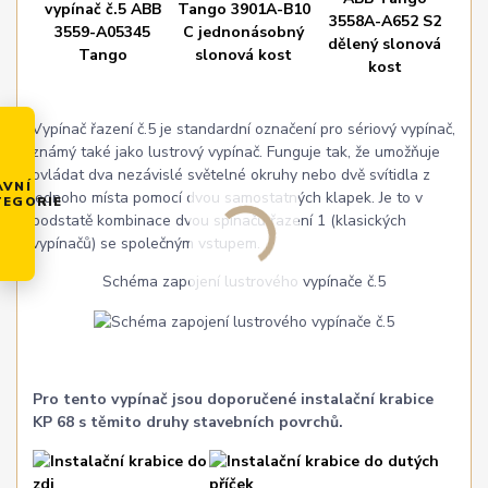
Vypínač řazení č.5 je standardní označení pro sériový vypínač,
známý také jako lustrový vypínač. Funguje tak, že umožňuje
ovládat dva nezávislé světelné okruhy nebo dvě svítidla z
AVNÍ
jednoho místa pomocí dvou samostatných klapek. Je to v
TEGORIE
podstatě kombinace dvou spínačů řazení 1 (klasických
vypínačů) se společným vstupem.
Schéma zapojení lustrového vypínače č.5
Pro tento vypínač jsou doporučené instalační krabice
KP 68 s těmito druhy stavebních povrchů.