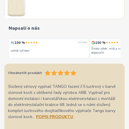
Napsali o nás
100 %
100 %
★★★★★
★★★★★
 srpna
4. srpna
Široký výběr, milý a vstřícn
rychlé vyřízení
doporučit.
Ohodnotit produkt
Složený sériový vypínač TANGO řazení č.5 lustrový v barvě
slonové kosti z oblíbené řady výrobce ABB. Vypínač pro
domovní instalaci i kancelářskou elektroinstalaci s montáží
do elektroinstalační krabice 68. Jedná se o námi složený
komplet lustrového dvojtlačítkového výpínače Tango barvy
slonové kosti...
POPIS PRODUKTU