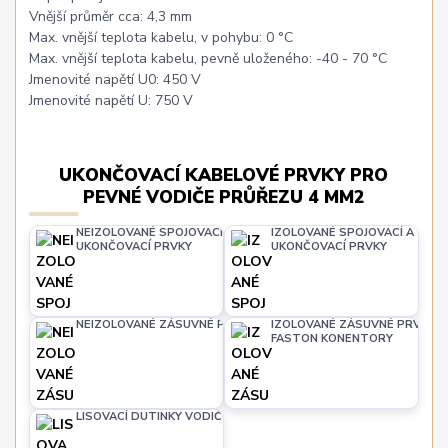
Vnější průměr cca: 4,3 mm
Max. vnější teplota kabelu, v pohybu: 0 °C
Max. vnější teplota kabelu, pevně uloženého: -40 - 70 °C
Jmenovité napětí U0: 450 V
Jmenovité napětí U: 750 V
UKONČOVACÍ KABELOVÉ PRVKY PRO
PEVNÉ VODIČE PRŮŘEZU 4 MM2
NEIZOLOVANÉ SPOJOVACÍ A
IZOLOVANÉ SPOJOVACÍ A
UKONČOVACÍ PRVKY
UKONČOVACÍ PRVKY
NEIZOLOVANÉ ZÁSUVNÉ PRVKY
IZOLOVANÉ ZÁSUVNÉ PRVKY -
FASTON KONENTORY
LISOVACÍ DUTINKY VODIČŮ