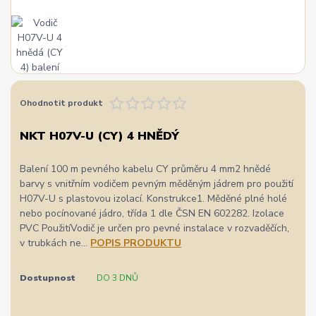
Ohodnotit produkt
NKT H07V-U (CY) 4 HNĚDÝ
Balení 100 m pevného kabelu CY průměru 4 mm2 hnědé
barvy s vnitřním vodičem pevným měděným jádrem pro použití
H07V-U s plastovou izolací. Konstrukce1. Měděné plné holé
nebo pocínované jádro, třída 1 dle ČSN EN 602282. Izolace
PVC PoužitíVodič je určen pro pevné instalace v rozvaděčích,
v trubkách ne...
POPIS PRODUKTU
Dostupnost
DO 3 DNŮ