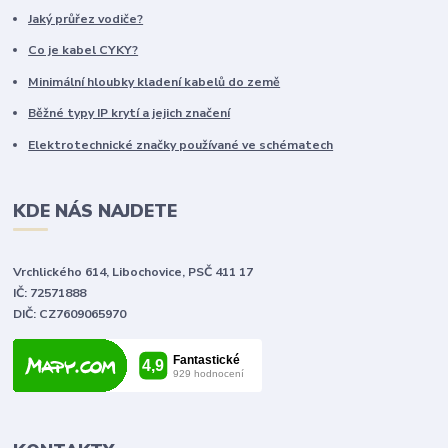
Jaký průřez vodiče?
Co je kabel CYKY?
Minimální hloubky kladení kabelů do země
Běžné typy IP krytí a jejich značení
Elektrotechnické značky používané ve schématech
KDE NÁS NAJDETE
Vrchlického 614, Libochovice, PSČ 411 17
IČ: 72571888
DIČ: CZ7609065970