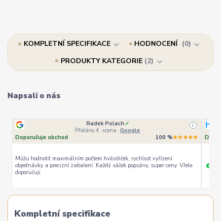
KOMPLETNÍ SPECIFIKACE
HODNOCENÍ
0
PRODUKTY KATEGORIE
2
Napsali o nás
Radek Polach
✓
i
Přidáno 4. srpna
·
Google
Doporučuje obchod
100 %
★★★★★
Dopor
Můžu hodnotit maximálním počtem hvězdiček, rychlost vyřízení
objednávky a precizní zabalení. Každý sáček popsány, super ceny. Vřele
ryc
+
doporučuji
Kompletní specifikace