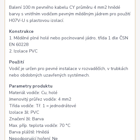
Balení 100 m pevného kabelu CY průměru 4 mm2 hnědé
barvy s vnitřním vodičem pevným měděným jádrem pro použití
H07V-U s plastovou izolací.
Konstrukce
1. Měděné plné holé nebo pocínované jádro, třída 1 dle ČSN
EN 60228
2. Izolace PVC
Použití
Vodič je určen pro pevné instalace v rozvaděčích, v trubkách
nebo obdobných uzavřených systémech.
Parametry produktu
Materiál vodiče: Cu, holé
Jmenovitý průřez vodiče: 4 mm2
Třída vodiče: Tř. 1 = jednodrátové
Izolace žil: PVC
Značení žil: Barva
Max. příp. teplota vodiče: 70 °C
Barva pláště: Hnědá
Nepodporující hoření: Ne