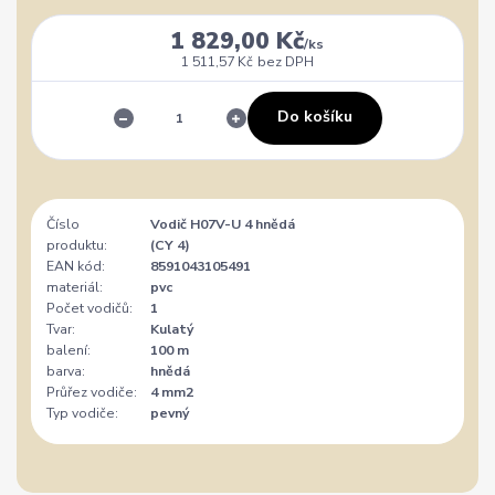
1 829,00 Kč
/
ks
1 511,57 Kč
bez DPH
Do košíku
Číslo
Vodič H07V-U 4 hnědá
produktu:
(CY 4)
EAN kód:
8591043105491
materiál:
pvc
Počet vodičů:
1
Tvar:
Kulatý
balení:
100 m
barva:
hnědá
Průřez vodiče:
4 mm2
Typ vodiče:
pevný