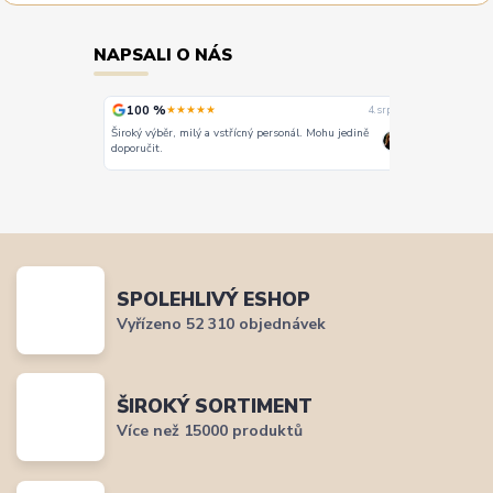
NAPSALI O NÁS
100 %
100 %
★★★★★
★
4. srpna
4. srpna
Široký výběr, milý a vstřícný personál. Mohu jedině
Vše super
doporučit.
SPOLEHLIVÝ ESHOP
Vyřízeno 52 310 objednávek
ŠIROKÝ SORTIMENT
Více než 15000 produktů