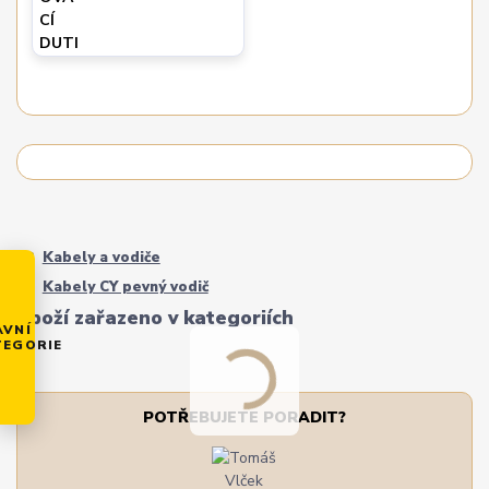
Kabely a vodiče
Kabely CY pevný vodič
Zboží zařazeno v kategoriích
AVNÍ
TEGORIE
POTŘEBUJETE PORADIT?