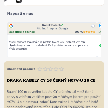
Napsali o nás
Radek Polach
✓
i
Přidáno 4. srpna
·
Google
Doporučuje obchod
100 %
★★★★★
Doporu
Můžu hodnotit maximálním počtem hvězdiček, rychlost vyřízení
objednávky a precizní zabalení. Každý sáček popsány, super ceny.
rychl
+
Vřele doporučuji
Ohodnotit produkt
DRAKA KABELY CY 16 ČERNÝ H07V-U 16 CE
Balení 100 m pevného kabelu CY průměru 16 mm2 černé
barvy s vnitřním vodičem pevným měděným jádrem pro použití
H07V-U s plastovou izolací. Konstrukce1. Měděné plné holé
nebo pocínované jádro, třída 1 dle ČSN EN 602282. Izolace