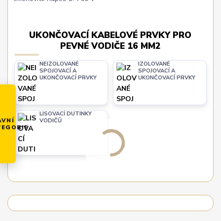
UKONČOVACÍ KABELOVÉ PRVKY PRO
PEVNÉ VODIČE 16 MM2
NEIZOLOVANÉ
IZOLOVANÉ
SPOJOVACÍ A
SPOJOVACÍ A
UKONČOVACÍ PRVKY
UKONČOVACÍ PRVKY
LISOVACÍ DUTINKY
AVNÍ
VODIČŮ
TEGORIE