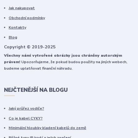
Jak nakupovat
Obchodní podmínky
Kontakty
Blog
Copyright © 2019-2025
Všechny námi vytvořené obrázky jsou chráněny autorským
právem!
Upozorňujeme, že pokud budou použity na jiných webech,
budeme uplatňovat finanční náhradu.
NEJČTENĚJŠÍ NA BLOGU
Jaký průřez vodiče?
Co je kabel CYKY?
Minimální hloubky kladení kabelů do země
Běžné typy IP krytí a jejich značení