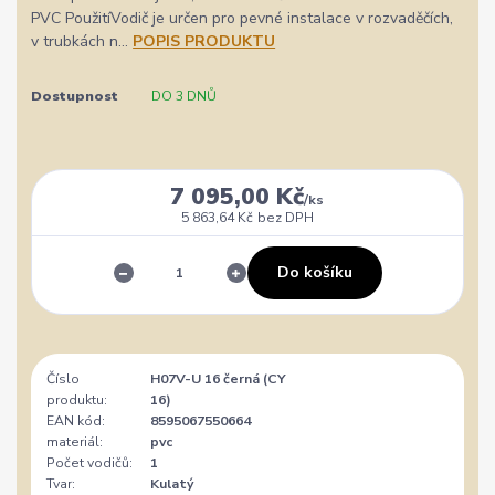
PVC PoužitíVodič je určen pro pevné instalace v rozvaděčích,
v trubkách n...
POPIS PRODUKTU
Dostupnost
DO 3 DNŮ
7 095,00 Kč
/
ks
5 863,64 Kč
bez DPH
Do košíku
Číslo
H07V-U 16 černá (CY
produktu:
16)
EAN kód:
8595067550664
materiál:
pvc
Počet vodičů:
1
Tvar:
Kulatý