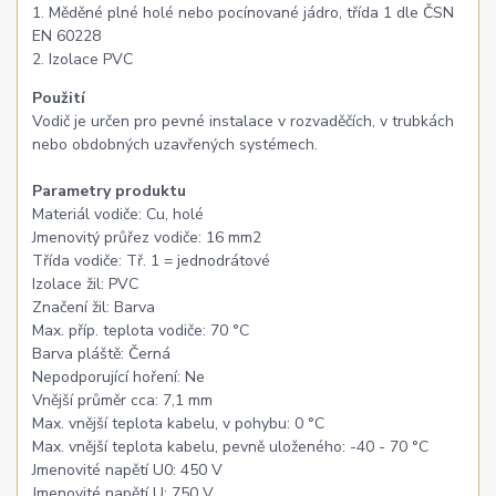
1. Měděné plné holé nebo pocínované jádro, třída 1 dle ČSN
EN 60228
2. Izolace PVC
Použití
Vodič je určen pro pevné instalace v rozvaděčích, v trubkách
nebo obdobných uzavřených systémech.
Parametry produktu
Materiál vodiče: Cu, holé
Jmenovitý průřez vodiče: 16 mm2
Třída vodiče: Tř. 1 = jednodrátové
Izolace žil: PVC
Značení žil: Barva
Max. příp. teplota vodiče: 70 °C
Barva pláště: Černá
Nepodporující hoření: Ne
Vnější průměr cca: 7,1 mm
Max. vnější teplota kabelu, v pohybu: 0 °C
Max. vnější teplota kabelu, pevně uloženého: -40 - 70 °C
Jmenovité napětí U0: 450 V
Jmenovité napětí U: 750 V