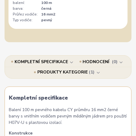
balení:
100 m
barva:
černá
Průřez vodiče:
16 mm2
Typ vodiče:
pevný
KOMPLETNÍ SPECIFIKACE
HODNOCENÍ
0
PRODUKTY KATEGORIE
1
Kompletní specifikace
Balení 100 m pevného kabelu CY průměru 16 mm2 černé
barvy s vnitřním vodičem pevným měděným jádrem pro použití
H07V-U s plastovou izolací.
Konstrukce