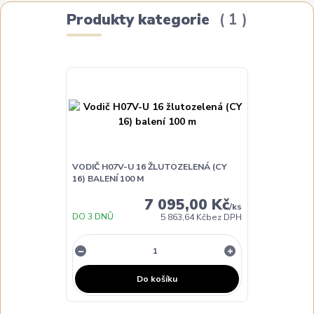
Produkty kategorie
1
VODIČ H07V-U 16 ŽLUTOZELENÁ (CY
16) BALENÍ 100 M
7 095,00 Kč
/
ks
DO 3 DNŮ
5 863,64 Kč
bez DPH
Do košíku