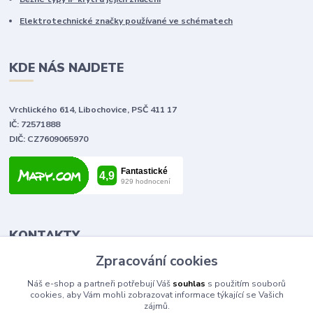
Elektrotechnické značky používané ve schématech
KDE NÁS NAJDETE
Vrchlického 614, Libochovice, PSČ 411 17
IČ: 72571888
DIČ: CZ7609065970
KONTAKTY
Zpracování cookies
Tomáš Vlček
Náš e-shop a partneři potřebují Váš
souhlas
s použitím souborů
+420 702 090 443
cookies, aby Vám mohli zobrazovat informace týkající se Vašich
volejte od 9,00 - 20,00 hod
zájmů.