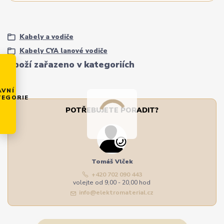
Kabely a vodiče
Kabely CYA lanové vodiče
Zboží zařazeno v kategoriích
AVNÍ
TEGORIE
POTŘEBUJETE PORADIT?
Tomáš Vlček
+420 702 090 443
volejte od 9,00 - 20,00 hod
info@elektromaterial.cz