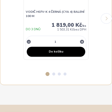
VODIČ H07V-K 4 ČERNÁ (CYA 4) BALENÍ
VODIČ H07V-K
100 M
100 M
1 819,00 Kč
/
ks
DO 3 DNŮ
DO 3 DNŮ
1 503,31 Kč
bez DPH
Do košíku