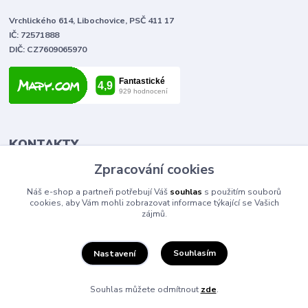
Vrchlického 614, Libochovice, PSČ 411 17
IČ: 72571888
DIČ: CZ7609065970
KONTAKTY
Zpracování cookies
Tomáš Vlček
Náš e-shop a partneři potřebují Váš
souhlas
s použitím souborů
+420 702 090 443
cookies, aby Vám mohli zobrazovat informace týkající se Vašich
volejte od 9,00 - 20,00 hod
zájmů.
info@elektromaterial.cz
Souhlasím
Nastavení
Souhlas můžete odmítnout
zde
.