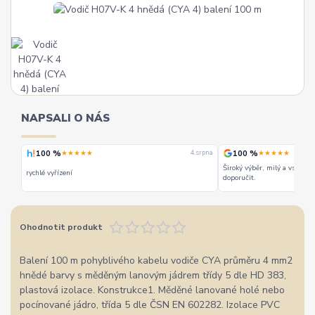
NAPSALI O NÁS
100 %
100 %
★★★★★
★★★★★
 srpna
4. srpna
Široký výběr, milý a vstřícn
rychlé vyřízení
doporučit.
Ohodnotit produkt
Balení 100 m pohyblivého kabelu vodiče CYA průměru 4 mm2
hnědé barvy s měděným lanovým jádrem třídy 5 dle HD 383,
plastová izolace. Konstrukce1. Měděné lanované holé nebo
pocínované jádro, třída 5 dle ČSN EN 602282. Izolace PVC