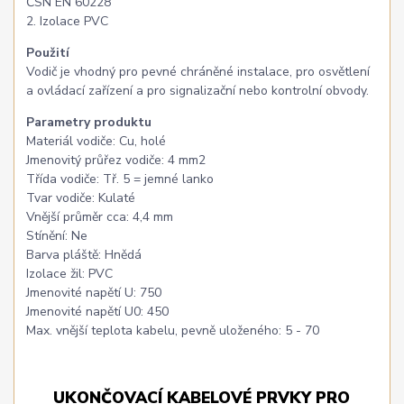
ČSN EN 60228
2. Izolace PVC
Použití
Vodič je vhodný pro pevné chráněné instalace, pro osvětlení
a ovládací zařízení a pro signalizační nebo kontrolní obvody.
Parametry produktu
Materiál vodiče: Cu, holé
Jmenovitý průřez vodiče: 4 mm2
Třída vodiče: Tř. 5 = jemné lanko
Tvar vodiče: Kulaté
Vnější průměr cca: 4,4 mm
Stínění: Ne
Barva pláště: Hnědá
Izolace žil: PVC
Jmenovité napětí U: 750
Jmenovité napětí U0: 450
Max. vnější teplota kabelu, pevně uloženého: 5 - 70
UKONČOVACÍ KABELOVÉ PRVKY PRO