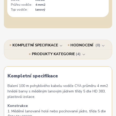
Průřez vodiče:
4 mm2
Typ vodiče:
lanový
KOMPLETNÍ SPECIFIKACE
HODNOCENÍ
0
PRODUKTY KATEGORIE
4
Kompletní specifikace
Balení 100 m pohyblivého kabelu vodiče CYA průměru 4 mm2
hnědé barvy s měděným lanovým jádrem třídy 5 dle HD 383,
plastová izolace.
Konstrukce
1. Měděné lanované holé nebo pocínované jádro, třída 5 dle