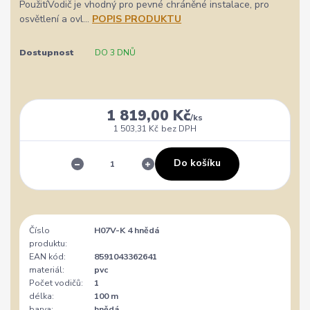
PoužitíVodič je vhodný pro pevné chráněné instalace, pro
osvětlení a ovl...
POPIS PRODUKTU
Dostupnost
DO 3 DNŮ
1 819,00 Kč
/
ks
1 503,31 Kč
bez DPH
Do košíku
Číslo
H07V-K 4 hnědá
produktu:
EAN kód:
8591043362641
materiál:
pvc
Počet vodičů:
1
délka:
100 m
barva:
hnědá