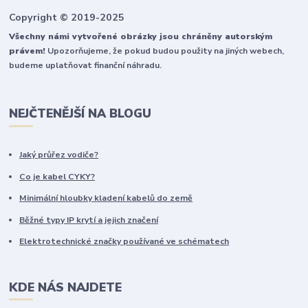
Copyright © 2019-2025
Všechny námi vytvořené obrázky jsou chráněny autorským
právem!
Upozorňujeme, že pokud budou použity na jiných webech,
budeme uplatňovat finanční náhradu.
NEJČTENĚJŠÍ NA BLOGU
Jaký průřez vodiče?
Co je kabel CYKY?
Minimální hloubky kladení kabelů do země
Běžné typy IP krytí a jejich značení
Elektrotechnické značky používané ve schématech
KDE NÁS NAJDETE