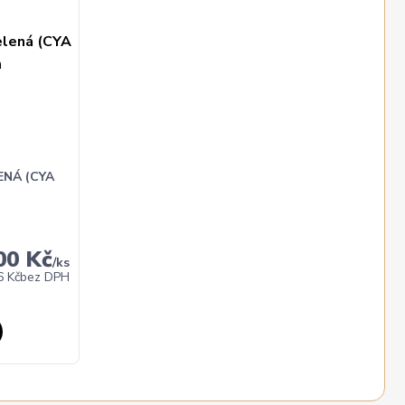
ENÁ (CYA
00 Kč
/
ks
6 Kč
bez DPH