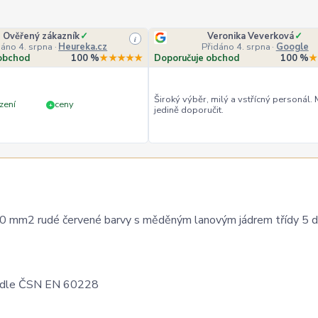
Ověřený zákazník
✓
Veronika Veverková
✓
i
dáno 4. srpna
·
Heureka.cz
Přidáno 4. srpna
·
Google
obchod
100 %
★★★★★
Doporučuje obchod
100 %
★
Široký výběr, milý a vstřícný personál.
zení
ceny
+
jedině doporučit.
10 mm2 rudé červené barvy s měděným lanovým jádrem třídy 5 
 5 dle ČSN EN 60228