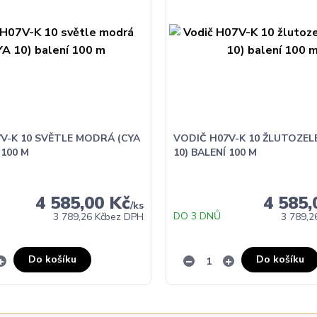
V-K 10 SVĚTLE MODRÁ (CYA
VODIČ H07V-K 10 ŽLUTOZEL
 100 M
10) BALENÍ 100 M
4 585,00 Kč
4 585,
/
ks
DO 3 DNŮ
3 789,26 Kč
bez DPH
3 789,2
Do košíku
Do košíku