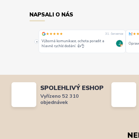
NAPSALI O NÁS
★★★★★
★
31. července
31. července
alších jako jeden z
Výborná komunikace, ochota poradit a
«
Opravd
hlavně rychlé dodání. 👍👌
SPOLEHLIVÝ ESHOP
Vyřízeno 52 310
objednávek
NE