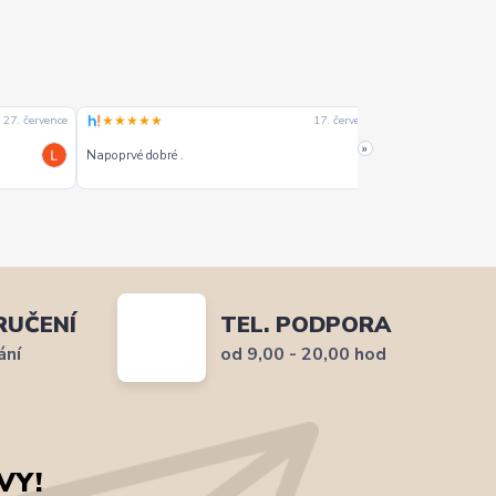
★★★★★
★★★★☆
27. července
17. července
»
Napoprvé dobré .
Dobrý
RUČENÍ
TEL. PODPORA
ání
od 9,00 - 20,00 hod
VY!