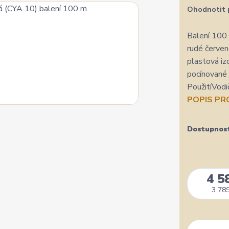
Ohodnotit 
Balení 100
rudé červe
plastová iz
pocínované 
PoužitíVodi
POPIS P
Dostupnos
4 5
3 789