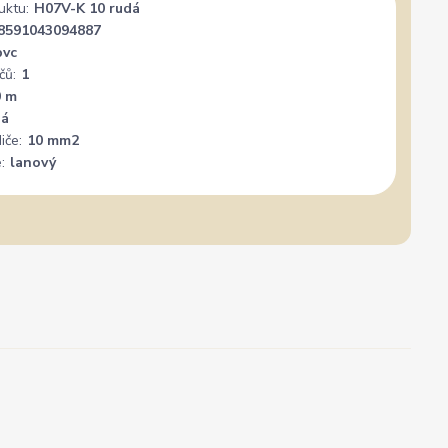
uktu:
H07V-K 10 rudá
8591043094887
pvc
čů:
1
0 m
dá
iče:
10 mm2
:
lanový