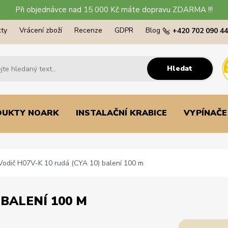
Při objednávce nad 15 000 Kč máte dopravu ZDARMA !!!
ty
Vrácení zboží
Recenze
GDPR
Blog
+420 702 090 4
Hledat
DUKTY NOARK
INSTALAČNÍ KRABICE
VYPÍNAČE
odič H07V-K 10 rudá (CYA 10) balení 100 m
 BALENÍ 100 M