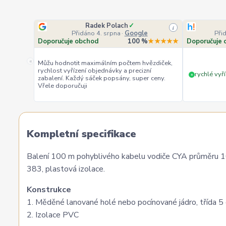
Radek Polach
✓
i
Přidáno 4. srpna
·
Google
Při
Doporučuje obchod
100 %
★★★★★
Doporučuje 
«
Můžu hodnotit maximálním počtem hvězdiček,
rychlost vyřízení objednávky a precizní
rychlé vyří
+
zabalení. Každý sáček popsány, super ceny.
Vřele doporučuji
Kompletní specifikace
Balení 100 m pohyblivého kabelu vodiče CYA průměru 
383, plastová izolace.
Konstrukce
1. Měděné lanované holé nebo pocínované jádro, třída
2. Izolace PVC