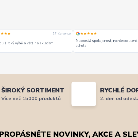
★★★★
★★★★★
27. července
Naprostá spokojenost, rychle doruceni,
u široký výbě a většina skladem.
ochota,
ŠIROKÝ SORTIMENT
RYCHLÉ DO
Více než 15000 produktů
2. den od odesl
PROPÁSNĚTE NOVINKY, AKCE A SLE