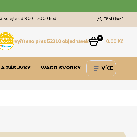
43
volejte od 9,00 - 20,00 hod
Přihlášení
0
0,00 Kč
vyřízeno přes 52310 objednávek
 A ZÁSUVKY
WAGO SVORKY
VÍCE