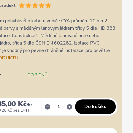
produkt
 m pohyblivého kabelu vodiče CYA průměru 10 mm2
né barvy s měděným lanovým jádrem třídy 5 dle HD 383,
olace. Konstrukce1. Měděné lanované holé nebo
jádro, třída 5 dle ČSN EN 602282. Izolace PVC
č je vhodný pro pevné chráněné instalace, pro osvětle...
RODUKTU
t
DO 3 DNŮ
85,00 Kč
/
ks
Do košíku
,26 Kč
bez DPH