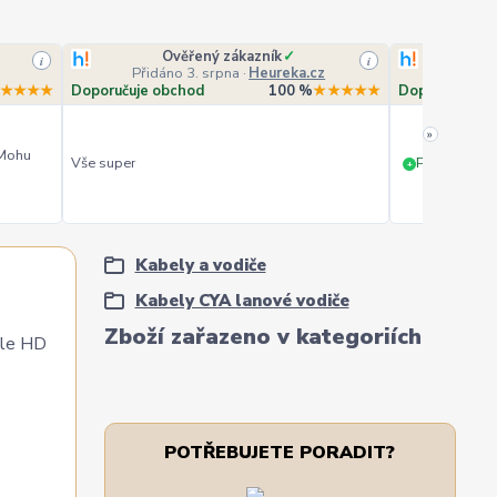
Ověřený zákazník
✓
O
i
i
Přidáno 3. srpna
·
Heureka.cz
Přidá
★★★★
Doporučuje obchod
100 %
★★★★★
Doporučuje o
»
 Mohu
Vše super
PERFEKTNÍ 
+
Kabely a vodiče
Kabely CYA lanové vodiče
Zboží zařazeno v kategoriích
dle HD
POTŘEBUJETE PORADIT?