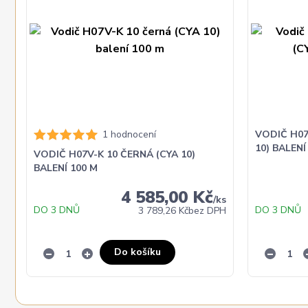
1 hodnocení
VODIČ H07
10) BALENÍ
VODIČ H07V-K 10 ČERNÁ (CYA 10)
BALENÍ 100 M
4 585,00 Kč
/
ks
DO 3 DNŮ
DO 3 DNŮ
3 789,26 Kč
bez DPH
Do košíku