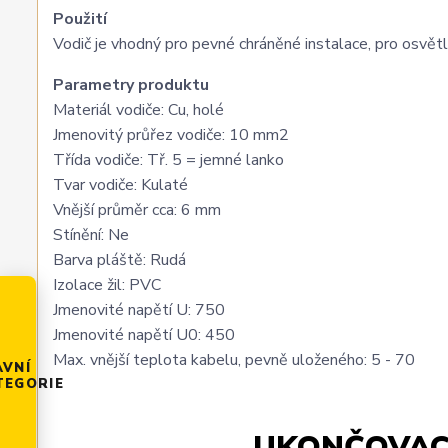
Použití
Vodič je vhodný pro pevné chráněné instalace, pro osvětle
Parametry produktu
Materiál vodiče: Cu, holé
Jmenovitý průřez vodiče: 10 mm2
Třída vodiče: Tř. 5 = jemné lanko
Tvar vodiče: Kulaté
Vnější průměr cca: 6 mm
Stínění: Ne
Barva pláště: Rudá
Izolace žil: PVC
Jmenovité napětí U: 750
Jmenovité napětí U0: 450
Max. vnější teplota kabelu, pevně uloženého: 5 - 70
AVNÍ
TEGORIE
UKONČOVAC