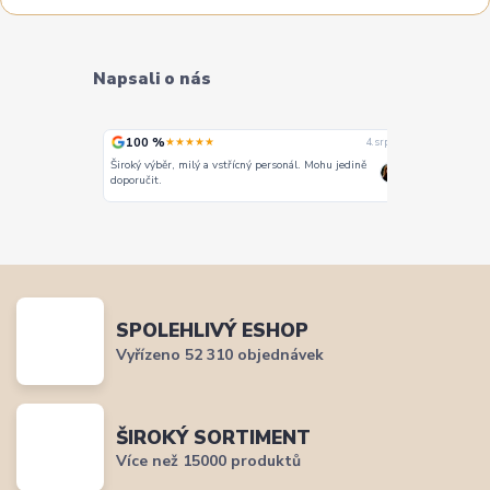
Napsali o nás
100 %
100 %
★★★★★
★
4. srpna
4. srpna
Široký výběr, milý a vstřícný personál. Mohu jedině
Vše super
doporučit.
SPOLEHLIVÝ ESHOP
Vyřízeno 52 310 objednávek
ŠIROKÝ SORTIMENT
Více než 15000 produktů