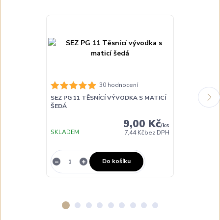
30 hodnocení
SEZ PG 11 TĚSNÍCÍ VÝVODKA S MATICÍ
SEZ PG 13 TĚ
ŠEDÁ
ŠEDÁ
9,00 Kč
/
ks
SKLADEM
SKLADEM
7,44 Kč
bez DPH
Do košíku