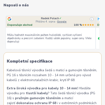
Napsali o nás
Radek Polach
✓
i
Přidáno 4. srpna
·
Google
Doporučuje obchod
100 %
★★★★★
Dopor
Můžu hodnotit maximálním počtem hvězdiček, rychlost vyřízení
objednávky a precizní zabalení. Každý sáček popsány, super ceny. Vřele
ryc
+
doporučuji
Kompletní specifikace
Kabelová těsnící vývodka šedá s maticí a gumovým těsněním,
PG 16 s těsnícím rozsahem 10 - 14 mm určená pro vývod
kabelů z elektroinstalačních krabic, krytí IP 68.
Extra široká vývodka pro kabely 10 - 14 mm!
Hledáte
vývodku pro
tlustší kabely
? Tato šedá těsnící vývodka (PG
16) s
pružným gumovým těsněním
a maticí
zajistí
dokonalou ochranu IP 68
i v extrémních podmínkách