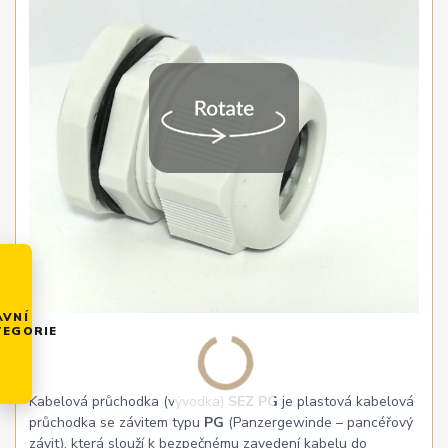
AVNÍ
TEGORIE
Kabelová průchodka (vývodka)
SEZ PG
je plastová kabelová
průchodka se závitem typu
PG
(Panzergewinde – pancéřový
závit), která slouží k bezpečnému zavedení kabelu do