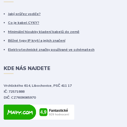
Jaký průřez vodiče?
Co je kabel CYKY?
Minimální hloubky kladení kabelů do země
Běžné typy IP krytí a jejich značení
Elektrotechnické značky používané ve schématech
KDE NÁS NAJDETE
Vrchlického 614, Libochovice, PSČ 411 17
IČ: 72571888
DIČ: CZ7609065970