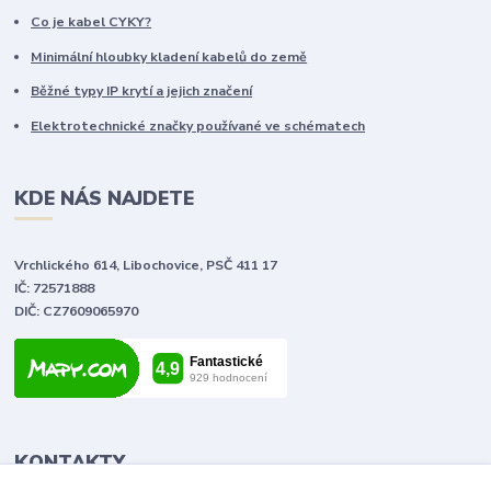
Co je kabel CYKY?
Minimální hloubky kladení kabelů do země
Běžné typy IP krytí a jejich značení
Elektrotechnické značky používané ve schématech
KDE NÁS NAJDETE
Vrchlického 614, Libochovice, PSČ 411 17
IČ: 72571888
DIČ: CZ7609065970
KONTAKTY