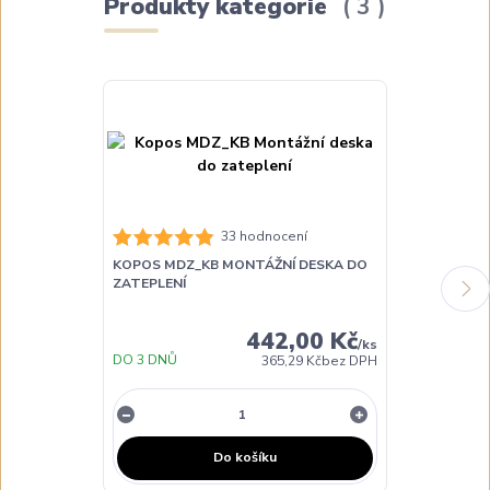
Produkty kategorie
3
33 hodnocení
KOPOS MDZ_KB MONTÁŽNÍ DESKA DO
KOPOS KEZ-3
ZATEPLENÍ
VÍCENÁSOBNÁ
442,00 Kč
/
ks
DO 3 DNŮ
DO 3 DNŮ
365,29 Kč
bez DPH
Do košíku