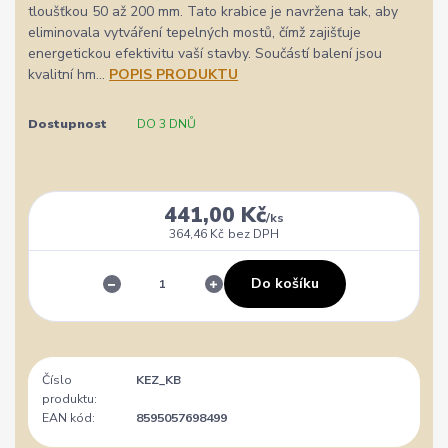
tloušťkou 50 až 200 mm. Tato krabice je navržena tak, aby
eliminovala vytváření tepelných mostů, čímž zajišťuje
energetickou efektivitu vaší stavby. Součástí balení jsou
kvalitní hm...
POPIS PRODUKTU
Dostupnost
DO 3 DNŮ
441,00 Kč
/
ks
364,46 Kč
bez DPH
Do košíku
Číslo
KEZ_KB
produktu:
EAN kód:
8595057698499