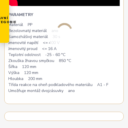
PARAMETRY
AVNÍ
TEGORIE
Materiál PP
Bezolovnatý materiál ano
Samozhášivý materiál 30 s
Jmenovité napětí <= 400 V
Jmenovitý proud <= 16 A
Teplotní odolnost -25 - 60 °C
Zkouška žhavou smyčkou 850 °C
Šířka 120 mm
Výška 120 mm
Hloubka 200 mm
Třída reakce na oheň podkladového materiálu A1 - F
Umožňuje montáž dvojzásuvky ano