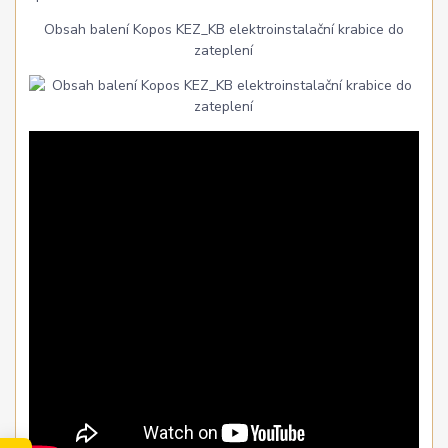
Obsah balení Kopos KEZ_KB elektroinstalační krabice do
zateplení