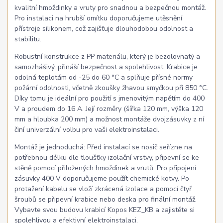
kvalitní hmoždinky a vruty pro snadnou a bezpečnou montáž.
Pro instalaci na hrubší omítku doporučujeme utěsnění
přístroje silikonem, což zajišťuje dlouhodobou odolnost a
stabilitu.
Robustní konstrukce z PP materiálu, který je bezolovnatý a
samozhášivý, přináší bezpečnost a spolehlivost. Krabice je
odolná teplotám od -25 do 60 °C a splňuje přísné normy
požární odolnosti, včetně zkoušky žhavou smyčkou při 850 °C.
Díky tomu je ideální pro použití s jmenovitým napětím do 400
V a proudem do 16 A. Její rozměry (šířka 120 mm, výška 120
mm a hloubka 200 mm) a možnost montáže dvojzásuvky z ní
činí univerzální volbu pro vaši elektroinstalaci.
Montáž je jednoduchá: Před instalací se nosič seřízne na
potřebnou délku dle tloušťky izolační vrstvy, připevní se ke
stěně pomocí přiložených hmoždinek a vrutů. Pro připojení
zásuvky 400 V doporučujeme použít chemické kotvy. Po
protažení kabelu se vloží zkrácená izolace a pomocí čtyř
šroubů se připevní krabice nebo deska pro finální montáž.
Vybavte svou budovu krabicí Kopos KEZ_KB a zajistěte si
spolehlivou a efektivní elektroinstalaci.