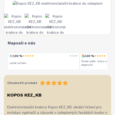
Napsali o nás
 %
100 %
★★★★★
★★★★★
4. srpna
Široký výběr, milý a vstřícný personál. Mohu
yřízení
doporučit.
Ohodnotit produkt
KOPOS KEZ_KB
Elektroinstalační krabice Kopos KEZ_KB, ideální řešení pro
instalaci vypínačů a zásuvek v zateplených fasádách budov s