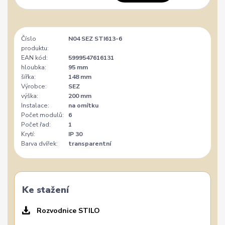
Číslo
N04 SEZ STI613-6
produktu:
EAN kód:
5999547616131
hloubka:
95 mm
šířka:
148 mm
Výrobce:
SEZ
výška:
200 mm
Instalace:
na omítku
Počet modulů:
6
Počet řad:
1
Krytí:
IP 30
Barva dvířek:
transparentní
Ke stažení
Rozvodnice STILO