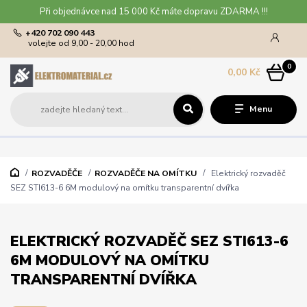
Při objednávce nad 15 000 Kč máte dopravu ZDARMA !!!
+420 702 090 443
volejte od 9,00 - 20,00 hod
0
0,00 Kč
Menu
ROZVADĚČE
ROZVADĚČE NA OMÍTKU
Elektrický rozvaděč
SEZ STI613-6 6M modulový na omítku transparentní dvířka
ELEKTRICKÝ ROZVADĚČ SEZ STI613-6
6M MODULOVÝ NA OMÍTKU
TRANSPARENTNÍ DVÍŘKA