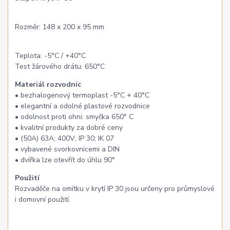
Rozměr: 148 x 200 x 95 mm
Teplota: -5°C / +40°C
Test žárového drátu: 650°C
Materiál rozvodnic
• bezhalogenový termoplast -5°C + 40°C
• elegantní a odolné plastové rozvodnice
• odolnost proti ohni: smyčka 650° C
• kvalitní produkty za dobré ceny
• (50A) 63A; 400V; IP 30; IK 07
• vybavené svorkovnicemi a DIN
• dvířka lze otevřít do úhlu 90°
Použití
Rozvaděče na omítku v krytí IP 30 jsou určeny pro průmyslové
i domovní použití.