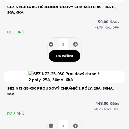
SEZ S71-B16 JISTIČ JEDNOPÓLOVÝ CHARAKTERISTIKA B,
16A, 6KA
59,00 Kč
/
ks
48,76 Kč
bez DPH
DO 3 DNŮ
Do košíku
SEZ N72-25-030 PROUDOVÝ CHRÁNIČ 2 PÓLY, 25A, 30MA,
6KA
448,00 Kč
/
ks
370,25 Kč
bez DPH
DO 3 DNŮ