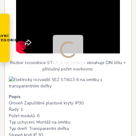
AVNÍ
TEGORIE
Rozbor rozvodnice STILO 6 na omítku - obsahuje DIN lištu +
příslušný počet svorkovnic
Popis
Úroveň Zapuštěné plastové kryty: IP30
Řady: 1
Počet modulů: 6
Typ uchycení: Montáž na omítku
Typ dveří: Transparentní dvířka
Stupeň krytí IP 30