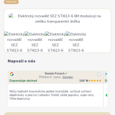
Novinka
Napsali o nás
Radek Polach
✓
i
Přidáno 4. srpna
·
Google
Doporučuje obchod
100 %
★★★★★
Doporu
Můžu hodnotit maximálním počtem hvězdiček, rychlost vyřízení
objednávky a precizní zabalení. Každý sáček popsány, super ceny.
rychl
+
Vřele doporučuji