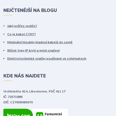
NEJČTENĚJŠÍ NA BLOGU
Jaký průřez vodiče?
Co je kabel CYKY?
Minimální hloubky kladení kabelů do země
Běžné typy IP krytí a jejich značení
Elektrotechnické značky používané ve schématech
KDE NÁS NAJDETE
Vrchlického 614, Libochovice, PSČ 411 17
IČ: 72571888
DIČ: CZ7609065970