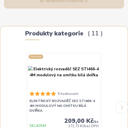
info@elektromaterial.cz
Produkty kategorie
11
Novinka
Novinka
5 hodnocení
ELEKTRICKÝ ROZVADĚČ SEZ STI466-4
ELEKTRICKÝ 
4M MODULOVÝ NA OMÍTKU BÍLÁ
4M MODULOV
DVÍŘKA
TRANSPAREN
209,00 Kč
/
ks
SKLADEM
SKLADEM
172,73 Kč
bez DPH