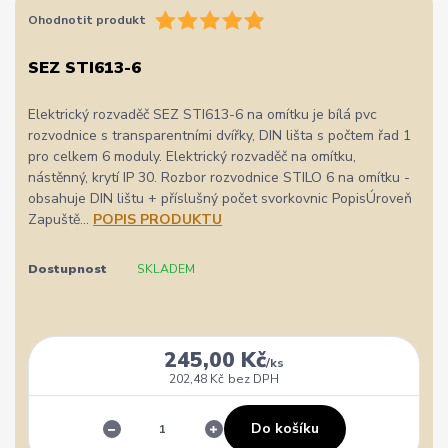
Ohodnotit produkt
SEZ STI613-6
Elektrický rozvaděč SEZ STI613-6 na omítku je bílá pvc
rozvodnice s transparentními dvířky, DIN lišta s počtem řad 1
pro celkem 6 moduly. Elektrický rozvaděč na omítku,
nástěnný, krytí IP 30. Rozbor rozvodnice STILO 6 na omítku -
obsahuje DIN lištu + příslušný počet svorkovnic PopisÚroveň
Zapuště...
POPIS PRODUKTU
Dostupnost
SKLADEM
245,00 Kč
/
ks
202,48 Kč
bez DPH
Do košíku